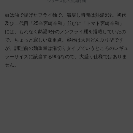
シリーズ初の油揚げ麺
麺は油で揚げたフライ麺で、湯戻し時間は熱湯5分。初代
及び二代目「25辛宮崎辛麺」並びに「トマト宮崎辛麺」
には、もれなく熱湯4分のノンフライ麺を搭載していたの
で、ちょっと寂しい変更点。容器は大判どんぶり型です
が、調理前の麺重量は湯切りタイプでいうところのレギュ
ラーサイズに該当する90gなので、大盛り仕様ではありま
せん。