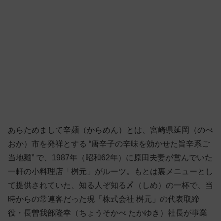
あらためまして辛麺（からめん）とは、宮崎県延岡（のべ
おか）市を発祥とする “唐辛子の辛味を効かせた旨辛系ご
当地麺” で、1987年（昭和62年）に原田夫妻が営んでいた
一軒の小料理店「桝元」がルーツ。もとは裏メニューとし
て提供されていた、知る人ぞ知る〆（しめ）の一杯で、当
時からの常連客だった現「株式会社 桝元」の代表取締
役・長曽我部隆幸（ちょうそかべ たかゆき）社長が事業