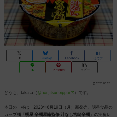
X
Bluesky
Facebook
はてブ
LINE
Pinterest
コピー
2023.06.23
どうも、taka :a（
@honjitsunoippai
）です。
本日の一杯は、2023年6月19日（月）新発売、明星食品の
カップ麺「
明星 辛麺屋輪監修 汁なし宮崎辛麺
」の実食レ