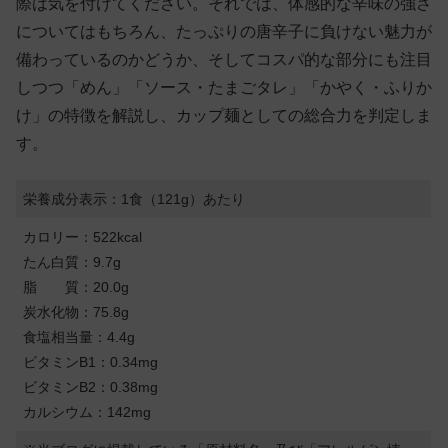
際は気を付けてください。それでは、体感的な辛味の強さ
についてはもちろん、たっぷりの唐辛子に負けない魅力が
備わっているのかどうか、そしてコスパ的な部分にも注目
しつつ「めん」「ソース・たまごタレ」「かやく・ふりか
け」の特徴を解説し、カップ麺としての総合力を判定しま
す。
栄養成分表示：1食（121g）あたり
カロリー：522kcal
たん白質：9.7g
脂 質：20.0g
炭水化物：75.8g
食塩相当量：4.4g
ビタミンB1：0.34mg
ビタミンB2：0.38mg
カルシウム：142mg