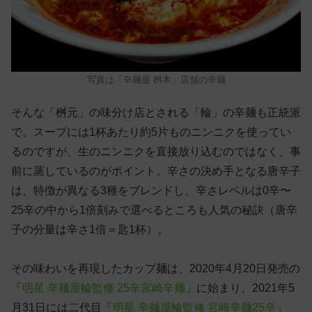
写真は「辛麺屋 桝本」店舗の辛麺
そんな「桝元」の味分け店とされる「輪」の辛麺も正統派
で、スープには1杯あたり約5片ものニンニクを使ってい
るのですが、生のニンニクを直接放り込むのではなく、事
前に蒸しているのがポイント。辛さの決め手となる唐辛子
は、特徴が異なる3種をブレンドし、辛さレベルは0辛〜
25辛の中から1倍刻みで選べるところも人気の秘訣（唐辛
子の分量は辛さ1倍＝匙1杯）。
その味わいを再現したカップ麺は、2020年4月20日発売の
「
明星 辛麺屋輪監修 25辛宮崎辛麺
」に始まり、2021年5
月31日には二代目「
明星 辛麺屋輪監修 宮崎辛麺25辛
」