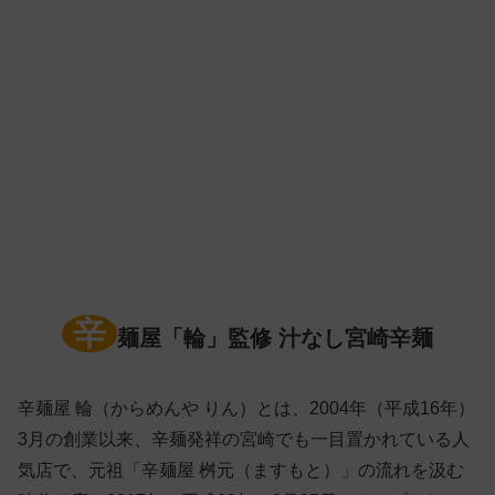
辛
麺屋「輪」監修 汁なし宮崎辛麺
辛麺屋 輪（からめんや りん）とは、2004年（平成16年）
3月の創業以来、辛麺発祥の宮崎でも一目置かれている人
気店で、元祖「辛麺屋 桝元（ますもと）」の流れを汲む