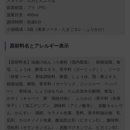
スタイル：大判どんぶり型
容器材質：プラ（PS）
湯量目安：480ml
調理時間：熱湯5分
小袋構成：3袋（液体ソース・たまごタレ・ふりかけ）
原材料名とアレルギー表示
【原材料名】油揚げめん（小麦粉（国内製造）、植物油脂、食
塩、しょうゆ、酵母エキス、香辛料（ガーリック））、ソース
（卵黄ソース、香味調味料、豚脂、しょうゆ、鶏・豚エキス、
植物油脂、糖類、香辛料（ガーリック、ジンジャー、ペッパ
ー）、香味油、しょうゆもろみ、たん白加水分解物、食塩）、
かやく（キャベツ、豚・鶏味付肉）、ふりかけ（香辛料（赤唐
辛子））/ 加工デンプン、調味料（アミノ酸等）、炭酸カルシウ
ム、かんすい、酒精、カラメル色素、香料、香辛料抽出物、乳
化剤、カロチノイド色素、酸化防止剤（ビタミンE）、酸味料、
増粘剤（キサンタンガム）、炭酸マグネシウム、ビタミンB2、