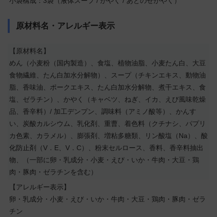
小袋構成：3袋（液体スープ / かやく / あとのせかやく）
原材料名・アレルギー表示
【原材料名】
めん（小麦粉（国内製造）、食塩、植物油脂、小麦たん白、大豆
食物繊維、たん白加水分解物）、スープ（チキンエキス、動物油
脂、香味油、ポークエキス、たん白加水分解物、煮干エキス、食
塩、ゼラチン）、かやく（キャベツ、ねぎ、イカ、えび風味乾燥
品、香辛料）/ 加工デンプン、調味料（アミノ酸等）、かんす
い、炭酸カルシウム、乳化剤、重曹、着色料（クチナシ、パプリ
カ色素、カラメル）、膨張剤、増粘多糖類、リン酸塩（Na）、酸
化防止剤（V．E、V．C）、粉末セルロース、香料、香辛料抽出
物、（一部に卵・乳成分・小麦・えび・いか・牛肉・大豆・鶏
肉・豚肉・ゼラチンを含む）
【アレルギー表示】
卵・乳成分・小麦・えび・いか・牛肉・大豆・鶏肉・豚肉・ゼラ
チン