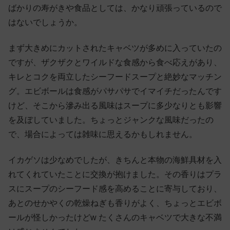
ばかりの寿がきや食品としては、かなり頑張っているので
はないでしょうか。
まず大きめにカットされたキャベツが多めに入っていたの
ですが、ザクザクとワイルドな食感から食べ応えがあり、
キレとコクを両立したシーフードスープと絶妙なマッチン
グ。エビボールは食感がパサパサでイマイチだったんです
けど、そこから滲み出る風味はスープに多少なりとも影響
を及ぼしていました。ちょっとジャンクな風味だったの
で、場合によっては雑味に思えるかもしれません。
イカゲソは少なめでしたが、きちんと本物の海鮮具材を入
れてくれていたことに交換が抱けました。その香りはプラ
スにスープのシーフード感を高めることに寄与しており、
あとのせかやくの乾燥ねぎも香りがよく、ちょっとエビボ
ールが怪しかったけどw たくさんのキャベツで大きな不満