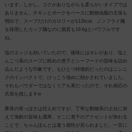
います。しかし、コクがありながらも柔らかいタイプでは
ありません。チキンとポークをベースに動物油脂の主張も
明白で、スープだけのカロリーが112kcal、ノンフライ麺
を採用したカップ麺なのに脂質も19.6gとパワフルです
ね。
塩のエッジも効いていたので、後味にはキレがあり、塩と
んこつ系のスープに軽めの煮干とシーフードの旨味を詰め
込んだような印象です。もひとつ特徴的だったのはニンニ
クのインパクトで、けっこう強めに効かされていました。
それもパウダーではなくリアル系だったので、それ相応の
爪痕を残しますw
豚骨の骨っぽさは控えめですが、丁寧な動物系の土台に加
えて海鮮の旨味も濃厚。そこに煮干のアクセントが加わる
ことで、ちゃんぽんとは違う個性が見られました。一言に