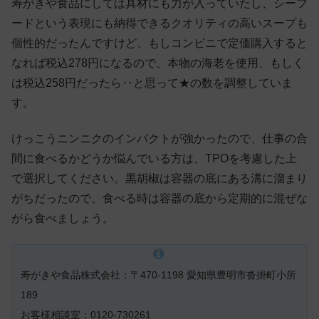
寿がきや食品にしては具材にも力が入っていたし、シーフ
ードという表現にも納得できるクオリティの高いスープも
個性的だったんですけど、もしコンビニで定価購入すると
なれば税込278円になるので、本物の海老を使用、もしく
は税込258円だったら‥と思って★の数を調整していま
す。
けっこうニンニクのインパクトが強かったので、仕事の合
間に食べるかどうか悩んでいる方は、TPOを考慮した上
で選択してください。黒胡椒は容器の底にある溝に溜まり
がちだったので、食べる時は容器の底から定期的に混ぜな
がら食べましょう。
寿がきや食品株式会社：〒470-1198 愛知県豊明市沓掛町小所
189
お客様相談室：0120-730261