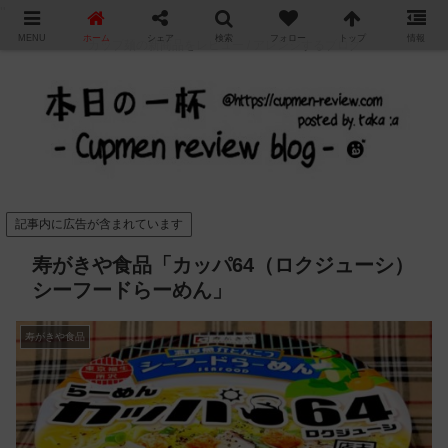
"
MENU
ホーム
シェア
検索
フォロー
トップ
情報
カップ麺の新商品をレビュー / アレンジするブログ
記事内に広告が含まれています
寿がきや食品「カッパ64（ロクジューシ）
シーフードらーめん」
寿がきや食品