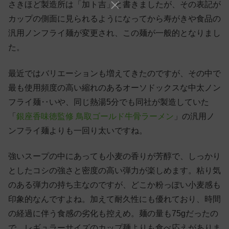
さきほど製造所は「加ト吉」と書きましたが、その表記が
カップの側面に見られるようになってから寿がきや食品の
汎用ノンフライ麺が変更され、この麺が一般的となりまし
た。
最近ではバリエーションも増えてきたのですが、その中で
最も使用頻度の高い縮れのあるオーソドックスな中太ノン
フライ麺‥いや、同じ熱湯5分でも同社が製造していた
「
銀座香味徳監修 鳥取ゴールド牛骨ラーメン
」の汎用ノ
ンフライ麺よりも一回り太いですね。
強いスープの中にあっても小麦の香りが芳醇で、しっかり
としたコシの強さと密度の高い弾力が楽しめます。粘り気
のある弾力の持ち主なのですが、どこか粉っぽい小麦感も
印象的なんですよね。加えて耐久性にも優れており、時間
の経過に伴う食感の劣化も控えめ。麺の量も75gだったの
で、レギュラーサイズのカップ麺よりも食べ応えがありま