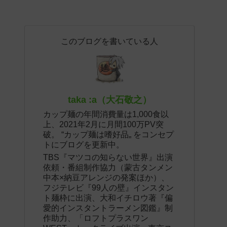
このブログを書いている人
taka :a（大石敬之）
カップ麺の年間消費量は1,000食以
上、2021年2月に月間100万PV突
破。 “カップ麺は嗜好品„ をコンセプ
トにブログを更新中。
TBS『マツコの知らない世界』出演
依頼・番組制作協力（蒙古タンメン
中本×納豆アレンジの発案ほか）、
フジテレビ『99人の壁』インスタン
ト麺枠に出演、大和イチロウ著『偏
愛的インスタントラーメン図鑑』制
作助力、「ロフトプラスワン