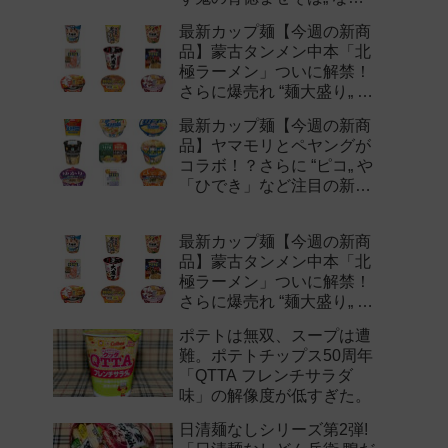
注目の新作まとめ！
最新カップ麺【今週の新商
品】蒙古タンメン中本「北
極ラーメン」ついに解禁！
さらに爆売れ “麺大盛り„ シ
リーズの新味など注目の新
最新カップ麺【今週の新商
作まとめ！
品】ヤマモリとペヤングが
コラボ！？さらに “ピコ„ や
「ひでき」など注目の新作
まとめ！
最新カップ麺【今週の新商
品】蒙古タンメン中本「北
極ラーメン」ついに解禁！
さらに爆売れ “麺大盛り„ シ
リーズの新味など注目の新
ポテトは無双、スープは遭
作まとめ！
難。ポテトチップス50周年
「QTTA フレンチサラダ
味」の解像度が低すぎた。
日清麺なしシリーズ第2弾!