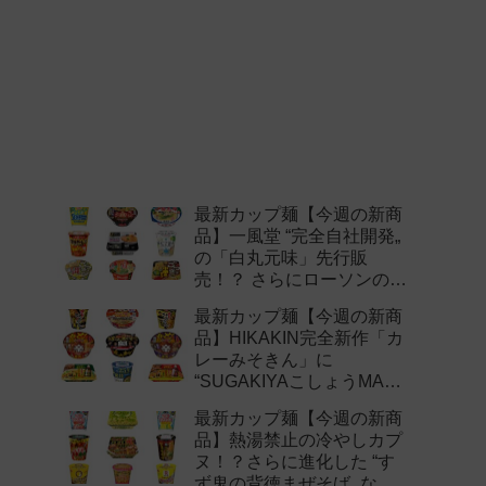
最新カップ麺【今週の新商
品】一風堂 “完全自社開発„
の「白丸元味」先行販
売！？ さらにローソンの激
辛チャレンジなどど注目の
最新カップ麺【今週の新商
新作まとめ！
品】HIKAKIN完全新作「カ
レーみそきん」に
“SUGAKIYAこしょうMAX„
など注目の新作まとめ！
最新カップ麺【今週の新商
品】熱湯禁止の冷やしカプ
ヌ！？さらに進化した “す
ず鬼の背徳まぜそば„ など