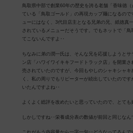
鳥取県中部で創業60年の歴史を誇る老舗「香味徳
ている「鳥取ゴールド」の再現カップ麺になるので
ューにはなく、3代目店主となる兄弟の兄、紙徳真一
されているメニューだそうです。でもネットで「鳥
てこないんですよ‥
ちなみに弟の潤一氏は、そんな兄を応援しようとサラ
ン店「ハワイワイキキフードトラック店」を開業され
売されていたのですが、今回もやしのシャキシャキ
く、私の周りでもリピーターが続出していたのです
いたんですよね‥
よくよく総評を改めたいと思っていたので、とても
しかしですね‥栄養成分表の数値が前回と同じなんで
これがもう内容量から一字一句‥どうなってるんで