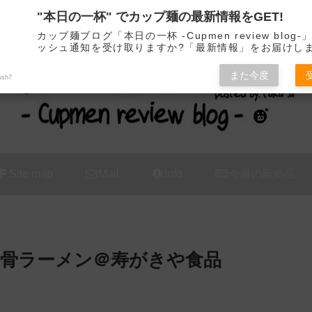
"本日の一杯" でカップ麺の最新情報をGET!
カップ麺の新商品をレビュー / アレンジするブログ
カップ麺ブログ「本日の一杯 -Cupmen review blog
ッシュ通知を受け取りますか?「最新情報」をお届けし
また今度
ush7
Site map
Mail
Info
今週の新商品
牛骨ラーメン＠寿がきや食品