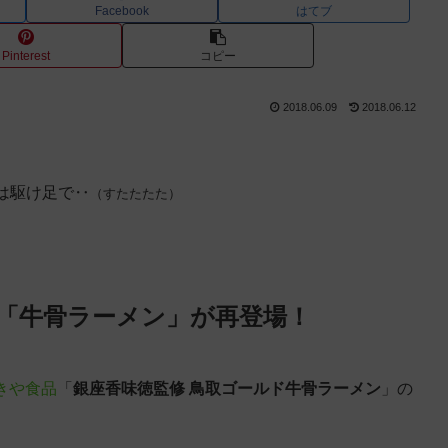
Facebook
はてブ
Pinterest
コピー
2018.06.09
2018.06.12
は駆け足で‥
（すたたたた）
「牛骨ラーメン」が再登場！
きや食品
「
銀座香味徳監修 鳥取ゴールド牛骨ラーメン
」の