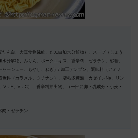
麦たん白、大豆食物繊維、たん白加水分解物）、スープ（しょう
加水分解物、みりん、ポークエキス、香辛料、ゼラチン、砂糖、
ャーシュー、もやし、ねぎ）/ 加工デンプン、調味料（アミノ
着色料（カラメル、クチナシ）、増粘多糖類、カゼインNa、リン
、V．E、V．C）、香辛料抽出物、（一部に卵・乳成分・小麦・
豚肉・ゼラチン