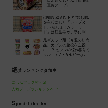
「日清麺なしどん兵衛 鴨だ
し豆腐スープ」
認知度50％以下の “隠し味„
を主役にした「カップヌー
ドル 紅しょうがシーフー
ド」は紅生姜ガチ勢に刺さ
るのか——。
最新カップ麺【今週の新商
品】カプヌの脇役を主役
に！？ セブンの傑作復活や
マルちゃん×カルビーなど
注目の新作まとめ！
絶
賛ランキング参加中
にほんブログ村へ
人気ブログランキングへ
S
pecial thanks