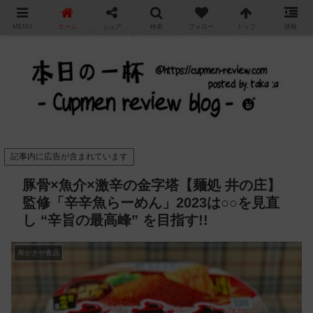
"
MENU
ホーム
シェア
検索
フォロー
トップ
情報
カップ麺の新商品をレビュー / アレンジするブログ
記事内に広告が含まれています
豚骨×魚介×激辛の金字塔【麺処 井の庄】
監修「辛辛魚らーめん」2023は○○を見直
し “辛旨の最高峰” を目指す!!
寿がきや食品