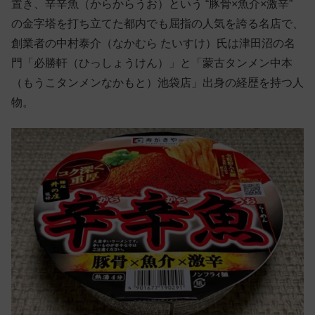
置き、辛辛魚（からからうお）という “豚骨×魚介×激辛”
の金字塔を打ち立てた都内でも屈指の人気を誇る名店で、
創業者の中村泰介（なかむら たいすけ）氏は津田沼の名
門「必勝軒（ひっしょうけん）」と「蒙古タンメン中本
（もうこタンメンなかもと）池袋店」出身の経歴を持つ人
物。