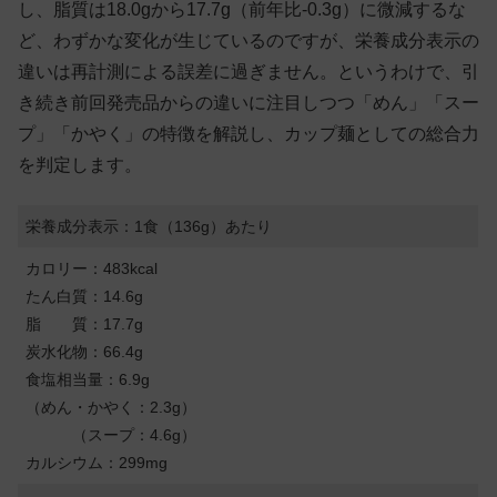
し、脂質は18.0gから17.7g（前年比-0.3g）に微減するな
ど、わずかな変化が生じているのですが、栄養成分表示の
違いは再計測による誤差に過ぎません。というわけで、引
き続き前回発売品からの違いに注目しつつ「めん」「スー
プ」「かやく」の特徴を解説し、カップ麺としての総合力
を判定します。
栄養成分表示：1食（136g）あたり
カロリー：483kcal
たん白質：14.6g
脂 質：17.7g
炭水化物：66.4g
食塩相当量：6.9g
（めん・かやく：2.3g）
（スープ：4.6g）
カルシウム：299mg