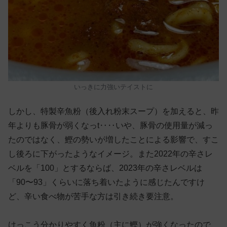
いっきに力強いテイストに
しかし、特製辛魚粉（後入れ粉末スープ）を加えると、昨
年よりも豚骨が弱くなっt‥‥いや、豚骨の使用量が減っ
たのではなく、鰹の勢いが増したことによる影響で、すこ
し後ろに下がったようなイメージ。また2022年の辛さレ
ベルを「100」とするならば、2023年の辛さレベルは
「90〜93」くらいに落ち着いたように感じたんですけ
ど、辛い食べ物が苦手な方は引き続き要注意。
けっこう分かりやすく魚粉（主に鰹）が強くなったので、