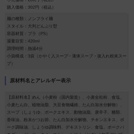
購入価格：302円（税込）
麺の種類：ノンフライ麺
スタイル：大判どんぶり型
容器材質：プラ（PS）
湯量目安：420ml
調理時間：熱湯4分
小袋構成：3袋（かやく入スープ・液体スープ・後入れ粉末スー
プ）
原材料名とアレルギー表示
【原材料名】めん（小麦粉（国内製造）、小麦全粒粉、食塩、
小麦たん白、植物油脂、大豆食物繊維、たん白加水分解物）、
スープ（しょうゆ、ポークエキス、動物油脂、唐辛子、糖類、
香味油、粉末かつお節、たん白加水分解物、チキンエキス、ポ
ーク調味油、しょうゆ調味料、デキストリン、食塩、ポークパ