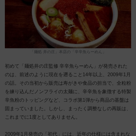
「麺処 井の庄」本店の「辛辛魚らーめん」
初めて「麺処井の庄監修 辛辛魚らーめん」が発売された
のは、前述のように現在を遡ること14年以上、2009年1月
の話。その当初から販売は寿がきや食品の担当で、全粒粉
を練り込んだノンフライの太麺に、辛辛魚を象徴する特製
辛魚粉のトッピングなど、コラボ第1弾から商品の基盤は
固まっていました。しかし、まったく調整なしの再販は、
これまでに1度としてありません。
2009年1月発売の「初代」には、近年の仕様には含まれな