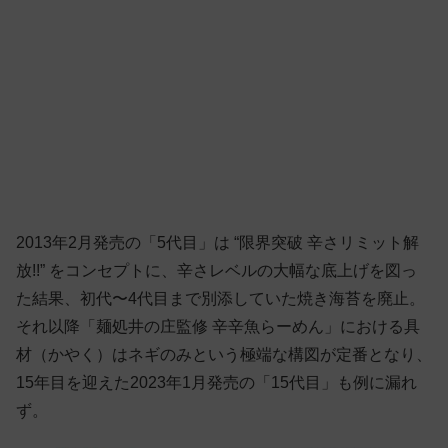
2013年2月発売の「5代目」は “限界突破 辛さリミット解
放!!” をコンセプトに、辛さレベルの大幅な底上げを図っ
た結果、初代〜4代目まで別添していた焼き海苔を廃止。
それ以降「麺処井の庄監修 辛辛魚らーめん」における具
材（かやく）はネギのみという極端な構図が定番となり、
15年目を迎えた2023年1月発売の「15代目」も例に漏れ
ず。