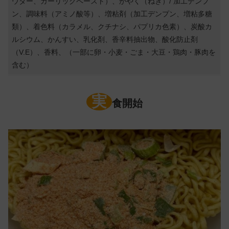
ウダー、ガーリックペースト）、かやく（ねぎ）/ 加工デンプ
ン、調味料（アミノ酸等）、増粘剤（加工デンプン、増粘多糖
類）、着色料（カラメル、クチナシ、パプリカ色素）、炭酸カ
ルシウム、かんすい、乳化剤、香辛料抽出物、酸化防止剤
（V.E）、香料、（一部に卵・小麦・ごま・大豆・鶏肉・豚肉を
含む）
実
食開始