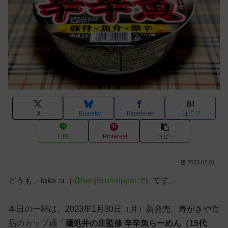
X
Bluesky
Facebook
はてブ
LINE
Pinterest
コピー
2023.02.01
どうも、taka :a（
@honjitsunoippai
）です。
本日の一杯は、2023年1月30日（月）新発売、寿がきや食
品のカップ麺「
麺処井の庄監修 辛辛魚らーめん（15代