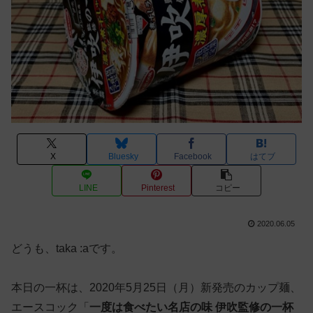
X
Bluesky
Facebook
はてブ
LINE
Pinterest
コピー
2020.06.05
どうも、taka :aです。
本日の一杯は、2020年5月25日（月）新発売のカップ麺、
エースコック「
一度は食べたい名店の味 伊吹監修の一杯