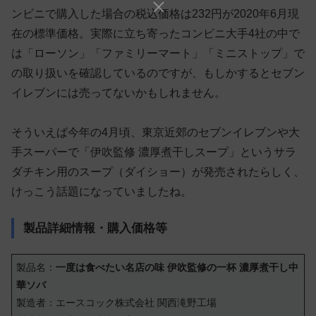
ンビニで購入した場合の税込価格は232円が2020年6月現
在の標準価格。実際に立ち寄ったコンビニ大手4社の中で
は「ローソン」「ファミリーマート」「ミニストップ」で
の取り扱いを確認しているのですが、もしかするとセブン
イレブンには売ってないかもしれません。
そういえば今年の4月頃、東京近郊のセブンイレブンや大
手スーパーで「伊吹監修 濃厚煮干しスープ」というサラ
ダチキン用のスープ（ダイショー）が発売されたらしく、
けっこう話題になっていましたね。
製品詳細情報・購入価格等
製品名：
一度は食べたい名店の味 伊吹監修の一杯 濃厚煮干し中
華ソバ
製造者：エースコック株式会社 関西滝野工場