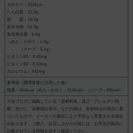
カロリー：401kcal
たん白質：11.6g
脂 質：16.2g
炭水化物：52.3g
食塩相当量：6.6g
（めん・かやく：1.5g）
（スープ：5.1g）
ビタミンB1：0.45mg
ビタミンB2：0.53mg
カルシウム：442mg
参考値（調理直後に分別した値）
熱量：401kcal（めん・かやく：312kcal）（スープ：89kcal）
※当ブログに掲載している「原材料名」及び「アレルゲン情
報」並びに「栄養成分表示」などの値は、実食時点の現品に基
づいたもので、メーカーの都合により予告なく変更される場合
があります。ご購入・お召し上がりの前には、お手元の製品に
記載されている情報を必ずご確認ください。