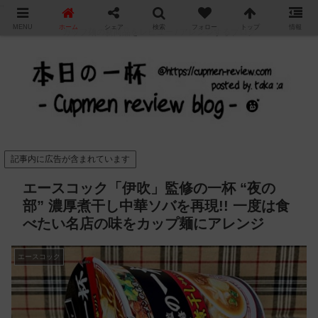
"
MENU
ホーム
シェア
検索
フォロー
トップ
情報
カップ麺の新商品をレビュー / アレンジするブログ
記事内に広告が含まれています
エースコック「伊吹」監修の一杯 “夜の
部” 濃厚煮干し中華ソバを再現!! 一度は食
べたい名店の味をカップ麺にアレンジ
エースコック