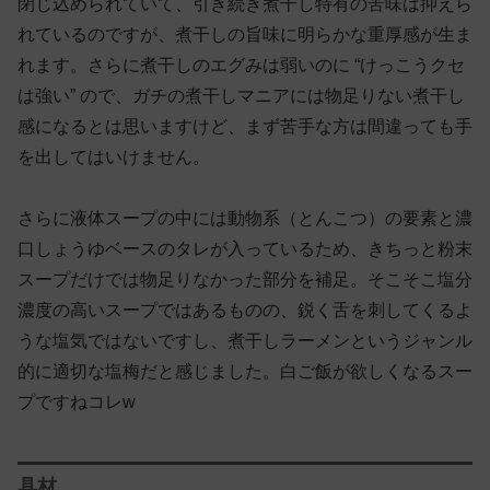
閉じ込められていて、引き続き煮干し特有の苦味は抑えら
れているのですが、煮干しの旨味に明らかな重厚感が生ま
れます。さらに煮干しのエグみは弱いのに “けっこうクセ
は強い” ので、ガチの煮干しマニアには物足りない煮干し
感になるとは思いますけど、まず苦手な方は間違っても手
を出してはいけません。
さらに液体スープの中には動物系（とんこつ）の要素と濃
口しょうゆベースのタレが入っているため、きちっと粉末
スープだけでは物足りなかった部分を補足。そこそこ塩分
濃度の高いスープではあるものの、鋭く舌を刺してくるよ
うな塩気ではないですし、煮干しラーメンというジャンル
的に適切な塩梅だと感じました。白ご飯が欲しくなるスー
プですねコレw
具材