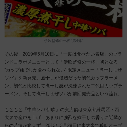
伊吹監修の一杯 “第4弾”
その後、2019年6月10日に「一度は食べたい名店」のブラ
ンドコラボメニューとして「伊吹監修の一杯」初となる
“カップ麺でしか食べられない” 限定メニュー「煮干しまぜ
ソバ」を新発売。煮干しが強烈だった初代カップラーメ
ン、初代と比較して煮干し感が洗練された二代目カップラ
ーメン、そして煮干しまぜソバが前回発売品という流れ。
もともと「中華ソバ 伊吹」の実店舗は東京都練馬区・西
大泉で産声を上げ、あまりに強烈な煮干しの香りに近隣か
らの苦情が絶えず、2013年3月28日に東大泉で移転オープ