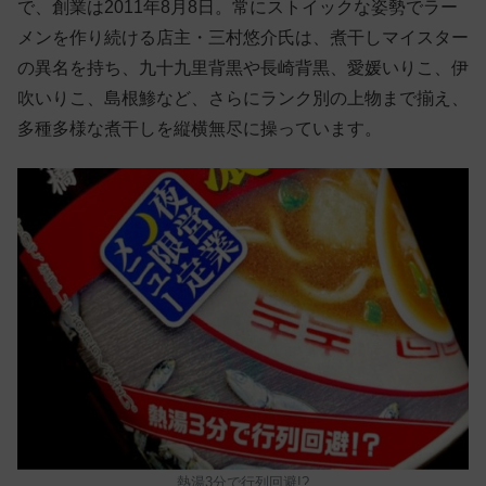
で、創業は2011年8月8日。常にストイックな姿勢でラー
メンを作り続ける店主・三村悠介氏は、煮干しマイスター
の異名を持ち、九十九里背黒や長崎背黒、愛媛いりこ、伊
吹いりこ、島根鯵など、さらにランク別の上物まで揃え、
多種多様な煮干しを縦横無尽に操っています。
熱湯3分で行列回避!?