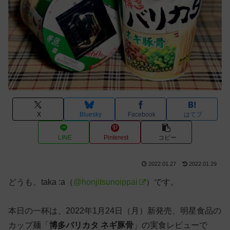
X
Bluesky
Facebook
はてブ
LINE
Pinterest
コピー
2022.01.27
2022.01.29
どうも、taka :a（
@honjitsunoippai
）です。
本日の一杯は、2022年1月24日（月）新発売、明星食品の
カップ麺「
博多バリカタ ネギ豚骨
」の実食レビューで