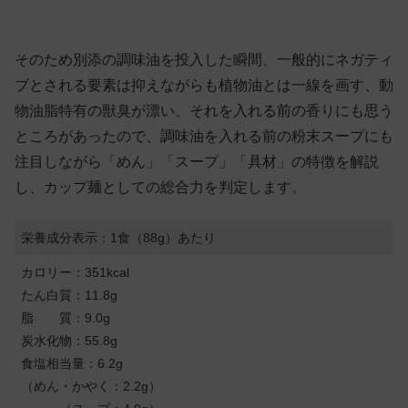
そのため別添の調味油を投入した瞬間、一般的にネガティ
ブとされる要素は抑えながらも植物油とは一線を画す、動
物油脂特有の獣臭が漂い、それを入れる前の香りにも思う
ところがあったので、調味油を入れる前の粉末スープにも
注目しながら「めん」「スープ」「具材」の特徴を解説
し、カップ麺としての総合力を判定します。
栄養成分表示：1食（88g）あたり
カロリー：351kcal
たん白質：11.8g
脂 質：9.0g
炭水化物：55.8g
食塩相当量：6.2g
（めん・かやく：2.2g）