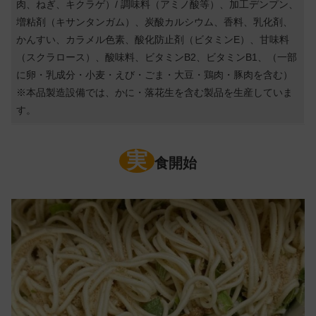
肉、ねぎ、キクラゲ）/ 調味料（アミノ酸等）、加工デンプン、
増粘剤（キサンタンガム）、炭酸カルシウム、香料、乳化剤、
かんすい、カラメル色素、酸化防止剤（ビタミンE）、甘味料
（スクラロース）、酸味料、ビタミンB2、ビタミンB1、（一部
に卵・乳成分・小麦・えび・ごま・大豆・鶏肉・豚肉を含む）
※本品製造設備では、かに・落花生を含む製品を生産していま
す。
実
食開始