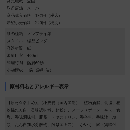
発売地域：全国
取得店舗：スーパー
商品購入価格：192円（税込）
希望小売価格：220円（税別）
麺の種類：ノンフライ麺
スタイル：縦型ビッグ
容器材質：紙
湯量目安：400ml
調理時間：熱湯60秒
小袋構成：1袋（調味油）
原材料名とアレルギー表示
【原材料名】めん（小麦粉（国内製造）、植物油脂、食塩、植
物性たん白、香味調味料、卵粉）、スープ（ポークエキス、食
塩、香味調味料、豚脂、デキストリン、香辛料、香味油、糖
類、たん白加水分解物、酵母エキス）、かやく（豚・鶏味付