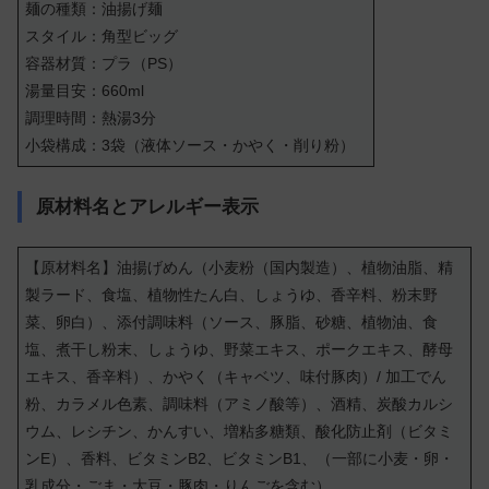
麺の種類：油揚げ麺
スタイル：角型ビッグ
容器材質：プラ（PS）
湯量目安：660ml
調理時間：熱湯3分
小袋構成：3袋（液体ソース・かやく・削り粉）
原材料名とアレルギー表示
【原材料名】油揚げめん（小麦粉（国内製造）、植物油脂、精
製ラード、食塩、植物性たん白、しょうゆ、香辛料、粉末野
菜、卵白）、添付調味料（ソース、豚脂、砂糖、植物油、食
塩、煮干し粉末、しょうゆ、野菜エキス、ポークエキス、酵母
エキス、香辛料）、かやく（キャベツ、味付豚肉）/ 加工でん
粉、カラメル色素、調味料（アミノ酸等）、酒精、炭酸カルシ
ウム、レシチン、かんすい、増粘多糖類、酸化防止剤（ビタミ
ンE）、香料、ビタミンB2、ビタミンB1、（一部に小麦・卵・
乳成分・ごま・大豆・豚肉・りんごを含む）