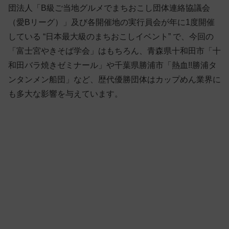
団法人「B級ご当地グルメでまちおこし団体連絡協議会
（愛Bリーグ）」及び各開催地の実行員会が年に1度開催
している “日本最大級のまちおこしイベント” で、今回の
「富士宮やきそば学会」はもちろん、青森県十和田市「十
和田バラ焼きゼミナール」や千葉県勝浦市「熱血!!勝浦タ
ンタンメン船団」など、歴代優勝団体はカップめん業界に
も多大な影響を与えています。