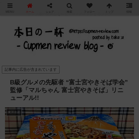
"
MENU
ホーム
シェア
検索
フォロー
トップ
情報
カップ麺の新商品をレビュー / アレンジするブログ
記事内に広告が含まれています
B級グルメの先駆者 “富士宮やきそば学会”
監修「マルちゃん 富士宮やきそば」リニ
ューアル!!
東洋水産