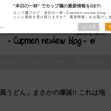
"本日の一杯" でカップ麺の最新情報をGET!
カップ麺の新商品をレビュー / アレンジするブログ
カップ麺ブログ「本日の一杯 -Cupmen review blog
ッシュ通知を受け取りますか?「最新情報」をお届けし
また今度
ush7
Site map
Mail
Info
今週の新商品
風うどん」まさかの爆誕!! これは地