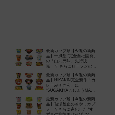
最新カップ麺【今週の新商
品】一風堂 “完全自社開発„
の「白丸元味」先行販
売！？ さらにローソンの激
辛チャレンジなどど注目の
最新カップ麺【今週の新商
新作まとめ！
品】HIKAKIN完全新作「カ
レーみそきん」に
“SUGAKIYAこしょうMAX„
など注目の新作まとめ！
最新カップ麺【今週の新商
品】熱湯禁止の冷やしカプ
ヌ！？さらに進化した “す
ず鬼の背徳まぜそば„ など