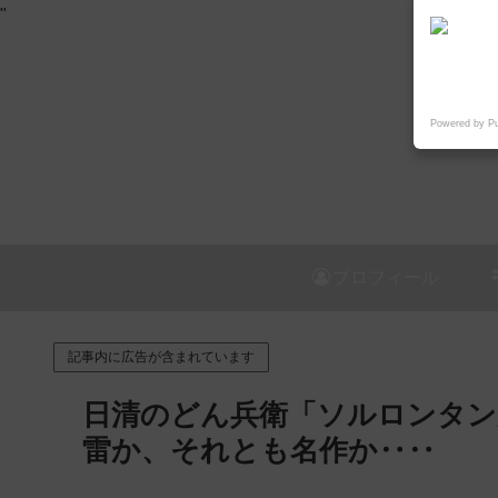
"
Powered by P
プロフィール
記事内に広告が含まれています
日清のどん兵衛「ソルロンタン
雷か、それとも名作か‥‥