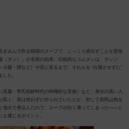
炊き込んで作る韓国のスープで、じっくり煮出すことを意味
湯（タン）」が名前の由来。伝統的なコムタンは、ヤンジ
小腸・肺など）や舌に至るまで、それらを “白濁させずに”
ました。
（高麗・李氏朝鮮時代の特権的な官僚）など、身分の高い人
が高く、骨は使わずに作られていたとか。対して庶民は肉を
と強火で煮込んだので、スープが白く濁ってしまった——と
にも通じるポイント。