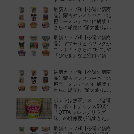
注目の新作まとめ！
最新カップ麺【今週の新商
品】蒙古タンメン中本「北
極ラーメン」ついに解禁！
さらに爆売れ “麺大盛り„ シ
リーズの新味など注目の新
最新カップ麺【今週の新商
作まとめ！
品】ヤマモリとペヤングが
コラボ！？さらに “ピコ„ や
「ひでき」など注目の新作
まとめ！
最新カップ麺【今週の新商
品】蒙古タンメン中本「北
極ラーメン」ついに解禁！
さらに爆売れ “麺大盛り„ シ
リーズの新味など注目の新
ポテトは無双、スープは遭
作まとめ！
難。ポテトチップス50周年
「QTTA フレンチサラダ
味」の解像度が低すぎた。
最新カップ麺【今週の新商