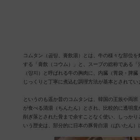
コムタン（곰탕、膏飲湯）とは、牛の様々な部位を
する「膏飲（コウム）」と、スープの総称である「
（양지）と呼ばれる牛の胸肉に、内臓（胃袋・脾臓・
じっくりと丁寧に煮込む調理方法が基本とされてい
というのも遥か昔のコムタンは、韓国の王族や両班
が食べる清湯（ちんたん）とされ、比較的に透明度
削ぎ落とされた骨まで余すことなく使い、しっかり
いう歴史は、部分的に日本の豚骨白湯（ぱいたん）