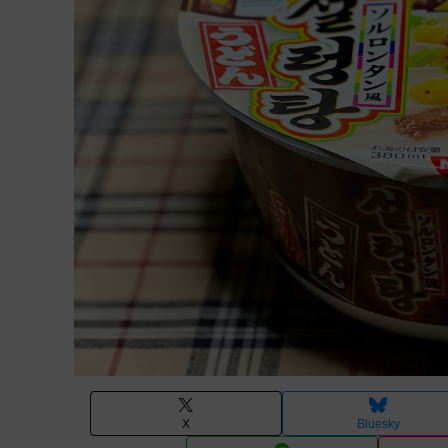
X
Bluesky