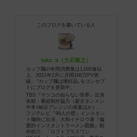
このブログを書いている人
taka :a（大石敬之）
カップ麺の年間消費量は1,000食以
上、2021年2月に月間100万PV突
破。 “カップ麺は嗜好品„ をコンセプ
トにブログを更新中。
TBS『マツコの知らない世界』出演
依頼・番組制作協力（蒙古タンメン
中本×納豆アレンジの発案ほか）、
フジテレビ『99人の壁』インスタン
ト麺枠に出演、大和イチロウ著『偏
愛的インスタントラーメン図鑑』制
作助力、「ロフトプラスワン