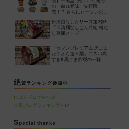
品】一風堂 “完全自社開発„
の「白丸元味」先行販
売！？ さらにローソンの激
辛チャレンジなどど注目の
日清麺なしシリーズ第2弾!
新作まとめ！
「日清麺なしどん兵衛 鴨だ
し豆腐スープ」
「セブンプレミアム 黒ごま
たくさん担々麺」コスパ高
すぎ!! 黒ごま炸裂の一杯
絶
賛ランキング参加中
にほんブログ村へ
人気ブログランキングへ
S
pecial thanks