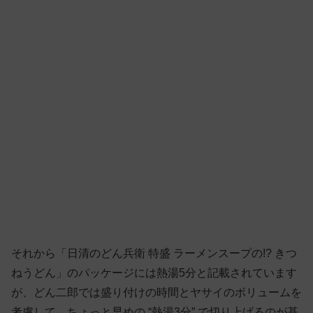
それから「日清のどん兵衛 特盛 ラーメンスープの!? きつ
ねうどん」のパッケージには熱湯5分と記載されています
が、どん二郎では盛り付けの時間とヤサイのボリュームを
考慮して、ちょっと早めの “熱湯3分” で切り上げるのが基