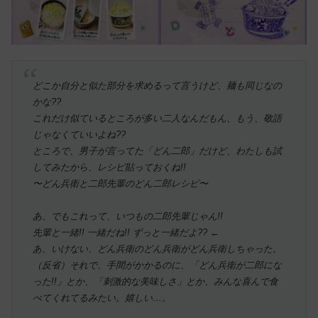
どこか自分と似た部分を求めるって言うけど、麺も同じなの
かな??
これだけ似ているところが多い二人なんだもん、もう、敬語
じゃなくていいよね??
ところで、男子が言ってた「どん二郎」だけど、わたしも試
してみたから、レシピ貼っておくね!!
〜どん兵衛と二郎先輩のどん二郎レシピ〜
あ、でもこれって、いつもの二郎先輩じゃん!!
先輩と一緒!! 一緒だね!! ずっと一緒だよ?? ←
あ、いけない、どん兵衛のどん兵衛がどん兵衛しちゃった。
（反省）それで、手間がかかるのに、「どん兵衛が二郎にな
った!!」とか、「刺激的な美味しさ」とか、みんな喜んで食
べてくれてるみたい。嬉しい…。