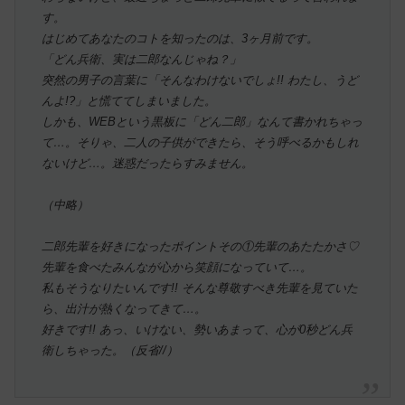
す。
はじめてあなたのコトを知ったのは、3ヶ月前です。
「どん兵衛、実は二郎なんじゃね？」
突然の男子の言葉に「そんなわけないでしょ!! わたし、うど
んよ!?」と慌ててしまいました。
しかも、WEBという黒板に「どん二郎」なんて書かれちゃっ
て…。そりゃ、二人の子供ができたら、そう呼べるかもしれ
ないけど…。迷惑だったらすみません。
（中略）
二郎先輩を好きになったポイントその①先輩のあたたかさ♡
先輩を食べたみんなが心から笑顔になっていて…。
私もそうなりたいんです!! そんな尊敬すべき先輩を見ていた
ら、出汁が熱くなってきて…。
好きです!! あっ、いけない、勢いあまって、心が0秒どん兵
衛しちゃった。（反省//）