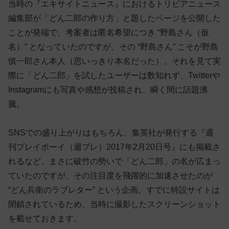
当時の『エキサイトニュース』におけるトリビアニュース
編集部が「どん二郎の作り方」と題したページを公開した
ことが発端で、考案者は匿名希望につき “野島さん（仮
名）” となっていたのですが、その “野島さん” こそが野島
慎一郎さん本人（思いっきり本名だった）。それを見て実
際に「どん二郎」を試したユーザーは数知れず、Twitterや
Instagramにも写真や感想が投稿され、瞬く間に話題沸
騰。
SNSでの盛り上がりはもちろん、集英社が発行する『週
刊プレイボーイ（週プレ）2017年2月20日号』にも掲載さ
れるなど、まさに破竹の勢いで「どん二郎」の名が広まっ
ていたのですが、その注目度を飛躍的に加速させたのが
“どん兵衛のラブレター” という企画。すでに特設サイトは
閉鎖されているため、当時に撮影したスクリーンショット
を載せておきます。