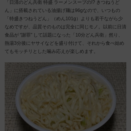
「日清のどん兵衛 特盛 ラーメンスープの!? きつねうど
ん」に搭載されている油揚げ麺は96gなので、いつもの
「特盛きつねうどん」（めん101g）よりも若干ながら少
なめですが、品質そのものは完全に同じモノ。以前に日清
食品が “謝罪” して話題になった「10分どん兵衛」然り、
熱湯3分後にヤサイなどを盛り付けて、それから食べ始め
てもモッチリとした噛み応えが楽しめます。