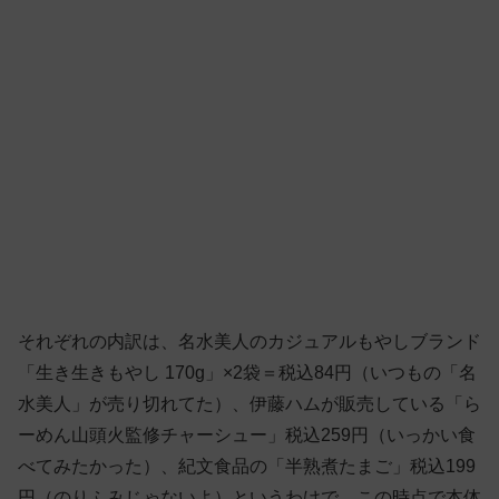
それぞれの内訳は、名水美人のカジュアルもやしブランド
「生き生きもやし 170g」×2袋＝税込84円（いつもの「名
水美人」が売り切れてた）、伊藤ハムが販売している「ら
ーめん山頭火監修チャーシュー」税込259円（いっかい食
べてみたかった）、紀文食品の「半熟煮たまご」税込199
円（のりふみじゃないよ）というわけで、この時点で本体