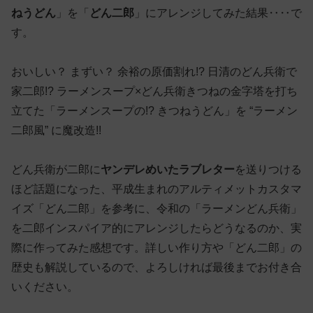
ねうどん
」を「
どん二郎
」にアレンジしてみた結果‥‥で
す。
おいしい？ まずい？ 余裕の原価割れ!? 日清のどん兵衛で
家二郎!? ラーメンスープ×どん兵衛きつねの金字塔を打ち
立てた「ラーメンスープの!? きつねうどん」を “ラーメン
二郎風” に魔改造!!
どん兵衛が二郎に
ヤンデレめいたラブレター
を送りつける
ほど話題になった、平成生まれのアルティメットカスタマ
イズ「どん二郎」を参考に、令和の「ラーメンどん兵衛」
を二郎インスパイア的にアレンジしたらどうなるのか、実
際に作ってみた感想です。詳しい作り方や「どん二郎」の
歴史も解説しているので、よろしければ最後までお付き合
いください。