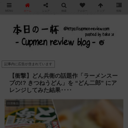
"
MENU
ホーム
シェア
検索
フォロー
トップ
情報
カップ麺の新商品をレビュー / アレンジするブログ
記事内に広告が含まれています
【衝撃】どん兵衛の話題作「ラーメンスー
プの!? きつねうどん」を “どん二郎” にア
レンジしてみた結果‥‥
日清食品