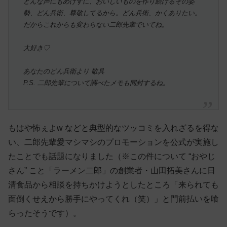
どんな声にもめげずに、おいしいものを作り続けるその姿
勢、どん兵衛、尊敬してるから。どん兵衛、かくありたい。
だからこれからも変わらない二郎先輩でいてね。
大好き♡
あなたのどん兵衛より 敬具
P.S. 二郎先輩について調べたメモも同封するね。
もはや怖ぇよw などと典型的なツッコミを入れざるを得な
い、二郎先輩愛マシマシのプロモーションを公式が実施し
たことでも話題になりました（※この件について “おやじ
さん” こと「ラーメン二郎」の創業者・山田拓美さんに日
清食品から相談を持ちかけようとしたところ「来られても
面倒くせえから勝手にやってくれ（笑）」と門前払いを喰
らったそうです）。