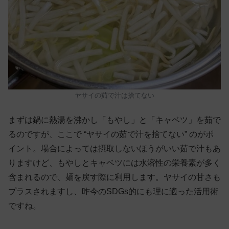
ヤサイの茹で汁は捨てない
まずは鍋に熱湯を沸かし「もやし」と「キャベツ」を茹で
るのですが、ここで “ヤサイの茹で汁を捨てない” のがポ
イント。場合によっては摂取しないほうがいい茹で汁もあ
りますけど、もやしとキャベツには水溶性の栄養素が多く
含まれるので、麺を戻す際に利用します。ヤサイの甘さも
プラスされますし、昨今のSDGs的にも理に適った活用術
ですね。