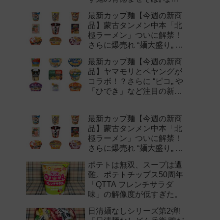
注目の新作まとめ！
最新カップ麺【今週の新商
品】蒙古タンメン中本「北
極ラーメン」ついに解禁！
さらに爆売れ “麺大盛り„ シ
リーズの新味など注目の新
最新カップ麺【今週の新商
作まとめ！
品】ヤマモリとペヤングが
コラボ！？さらに “ピコ„ や
「ひでき」など注目の新作
まとめ！
最新カップ麺【今週の新商
品】蒙古タンメン中本「北
極ラーメン」ついに解禁！
さらに爆売れ “麺大盛り„ シ
リーズの新味など注目の新
ポテトは無双、スープは遭
作まとめ！
難。ポテトチップス50周年
「QTTA フレンチサラダ
味」の解像度が低すぎた。
日清麺なしシリーズ第2弾!