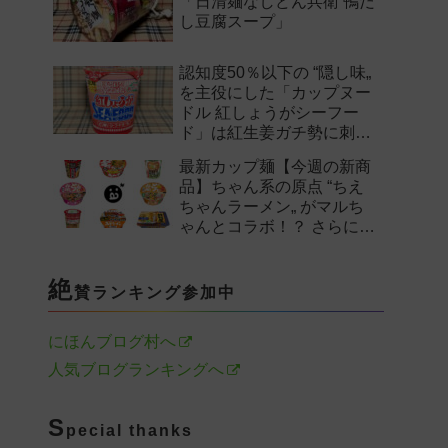
「日清麺なしどん兵衛 鴨だ
し豆腐スープ」
認知度50％以下の “隠し味„
を主役にした「カップヌー
ドル 紅しょうがシーフー
ド」は紅生姜ガチ勢に刺さ
るのか——。
最新カップ麺【今週の新商
品】ちゃん系の原点 “ちえ
ちゃんラーメン„ がマルち
ゃんとコラボ！？ さらに
「末廣家」や「鴨to葱」参
戦など注目の新作まとめ！
絶
賛ランキング参加中
にほんブログ村へ
人気ブログランキングへ
S
pecial thanks