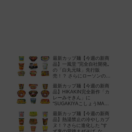
最新カップ麺【今週の新商
品】一風堂 “完全自社開発„
の「白丸元味」先行販
売！？ さらにローソンの激
辛チャレンジなどど注目の
最新カップ麺【今週の新商
新作まとめ！
品】HIKAKIN完全新作「カ
レーみそきん」に
“SUGAKIYAこしょうMAX„
など注目の新作まとめ！
最新カップ麺【今週の新商
品】熱湯禁止の冷やしカプ
ヌ！？さらに進化した “す
ず鬼の背徳まぜそば„ など