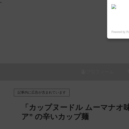
"
Powered by P
プロフィール
記事内に広告が含まれています
「カップヌードル ムーマナオ味
ア” の辛いカップ麺