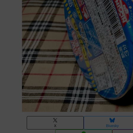
X
Bluesky