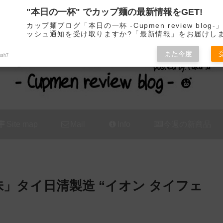
"本日の一杯" でカップ麺の最新情報をGET!
カップ麺の新商品をレビュー / アレンジするブログ
カップ麺ブログ「本日の一杯 -Cupmen review blog
ッシュ通知を受け取りますか?「最新情報」をお届けし
また今度
ush7
Site map
Mail
Info
今週の新商品
」タイ日清製造 “イオン タイフェ