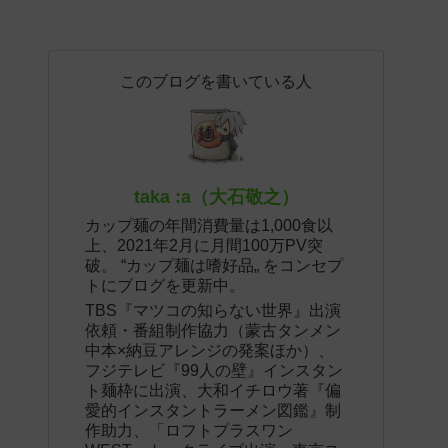
このブログを書いている人
taka :a（大石敬之）
カップ麺の年間消費量は1,000食以
上、2021年2月に月間100万PV突
破。 “カップ麺は嗜好品„ をコンセプ
トにブログを更新中。
TBS『マツコの知らない世界』出演
依頼・番組制作協力（蒙古タンメン
中本×納豆アレンジの発案ほか）、
フジテレビ『99人の壁』インスタン
ト麺枠に出演、大和イチロウ著『偏
愛的インスタントラーメン図鑑』制
作助力、「ロフトプラスワン