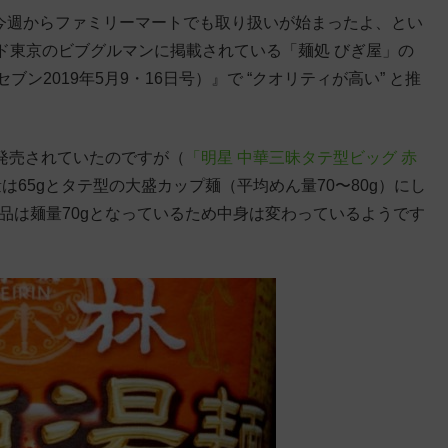
、今週からファミリーマートでも取り扱いが始まったよ、とい
ド東京のビブグルマンに掲載されている「麺処 びぎ屋」の
ン2019年5月9・16日号）』で “クオリティが高い” と推
も発売されていたのですが（
「明星 中華三昧タテ型ビッグ 赤
は65gとタテ型の大盛カップ麺（平均めん量70〜80g）にし
売品は麺量70gとなっているため中身は変わっているようです