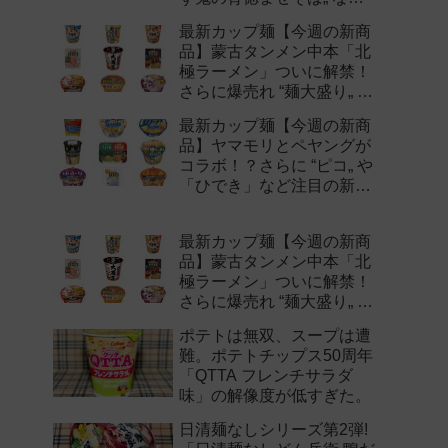
注目の新作まとめ！
最新カップ麺【今週の新商
品】蒙古タンメン中本「北
極ラーメン」ついに解禁！
さらに爆売れ “麺大盛り„ シ
リーズの新味など注目の新
最新カップ麺【今週の新商
作まとめ！
品】ヤマモリとペヤングが
コラボ！？さらに “ピコ„ や
「ひでき」など注目の新作
まとめ！
最新カップ麺【今週の新商
品】蒙古タンメン中本「北
極ラーメン」ついに解禁！
さらに爆売れ “麺大盛り„ シ
リーズの新味など注目の新
ポテトは無双、スープは遭
作まとめ！
難。ポテトチップス50周年
「QTTA フレンチサラダ
味」の解像度が低すぎた。
日清麺なしシリーズ第2弾!