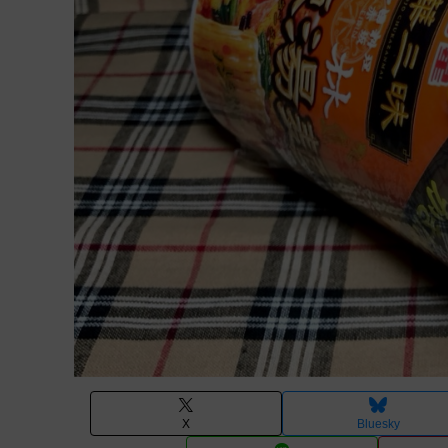
X
Bluesky