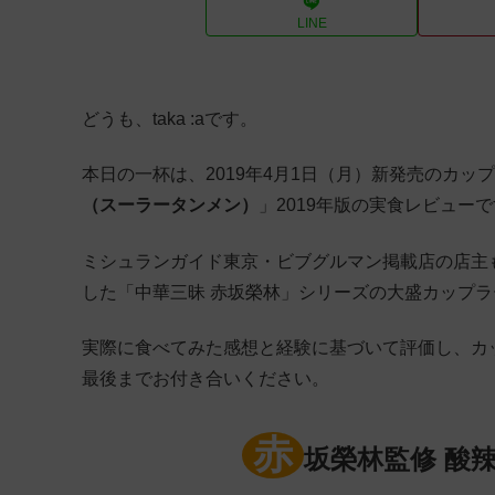
LINE
どうも、taka :aです。
本日の一杯は、2019年4月1日（月）新発売のカッ
（スーラータンメン）
」2019年版の実食レビュー
ミシュランガイド東京・ビブグルマン掲載店の店主も
した「中華三昧 赤坂榮林」シリーズの大盛カップラ
実際に食べてみた感想と経験に基づいて評価し、カ
最後までお付き合いください。
赤
坂榮林監修 酸辣