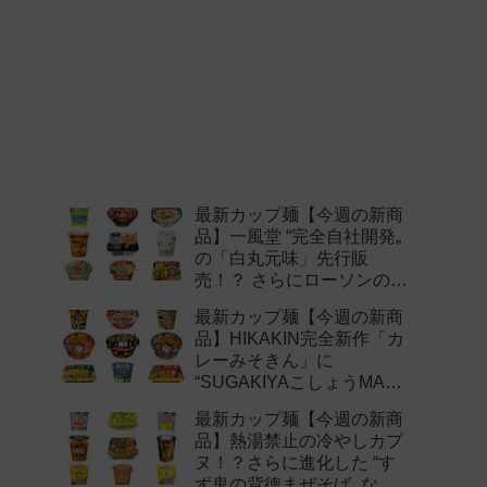
最新カップ麺【今週の新商
品】一風堂 “完全自社開発„
の「白丸元味」先行販
売！？ さらにローソンの激
辛チャレンジなどど注目の
最新カップ麺【今週の新商
新作まとめ！
品】HIKAKIN完全新作「カ
レーみそきん」に
“SUGAKIYAこしょうMAX„
など注目の新作まとめ！
最新カップ麺【今週の新商
品】熱湯禁止の冷やしカプ
ヌ！？さらに進化した “す
ず鬼の背徳まぜそば„ など