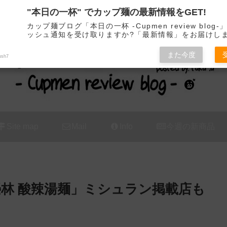
"本日の一杯" でカップ麺の最新情報をGET!
カップ麺の新商品をレビュー / アレンジするブログ
カップ麺ブログ「本日の一杯 -Cupmen review blog
ッシュ通知を受け取りますか?「最新情報」をお届けし
また今度
ush7
Site map
Mail
Info
今週の新商品
榮林 酸辣湯麺」ミシュラン掲載店も