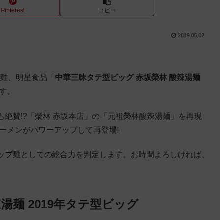
Pinterest
コピー
2019.05.02
プ麺、明星食品「
中華三昧タテ型ビッグ 赤坂榮林 酸辣湯麺
です。
絶賛!?「榮林 赤坂本店」の「元祖榮林酸辣湯麺」を再現
ーメンがパワーアップして再登場!
ップ麺としての総合力を判定します。お時間よろしければ、
湯麺 2019年タテ型ビッグ