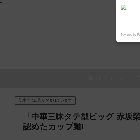
"
Powered by P
プロフィール
記事内に広告が含まれています
「中華三昧タテ型ビッグ 赤坂
認めたカップ麺!