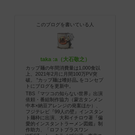
このブログを書いている人
taka :a（大石敬之）
カップ麺の年間消費量は1,000食以
上、2021年2月に月間100万PV突
破。 “カップ麺は嗜好品„ をコンセプ
トにブログを更新中。
TBS『マツコの知らない世界』出演
依頼・番組制作協力（蒙古タンメン
中本×納豆アレンジの発案ほか）、
フジテレビ『99人の壁』インスタン
ト麺枠に出演、大和イチロウ著『偏
愛的インスタントラーメン図鑑』制
作助力、「ロフトプラスワン