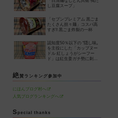
「日清麺なしどん兵衛 鴨だ
し豆腐スープ」
「セブンプレミアム 黒ごま
たくさん担々麺」コスパ高
すぎ!! 黒ごま炸裂の一杯
認知度50％以下の “隠し味„
を主役にした「カップヌー
ドル 紅しょうがシーフー
ド」は紅生姜ガチ勢に刺さ
るのか——。
絶
賛ランキング参加中
にほんブログ村へ
人気ブログランキングへ
S
pecial thanks