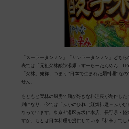
「スーラータンメン」「サンラータンメン」どちら
表では「元祖榮林酸辣湯麺（すーらーたんめん – Hot＆So
「榮林」発祥、つまり “日本で生まれた麺料理” 
せん。
もともと榮林の厨房で麺が好きな料理長が創作した 
判になり、今では「ふかのひれ（紅焼扒翅 – ふか
なっています。東京都港区赤坂に本店、長野県・軽
すが、もとは日本料理を提供している「料亭」でし