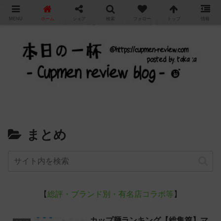
"
MENU
ホーム
シェア
検索
フォロー
トップ
情報
カップ麺の新商品をレビュー / アレンジするブログ
まとめ
【
総評・ブランド別・有名店コラボ等
】
カップ麺ランキング【総集篇】マ