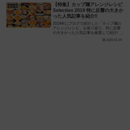
濃厚豚醤油ラーメン」最強は‥‥
【特集】カップ麺アレンジレシピ
まとめ
Selection 2019 特に反響の大きか
った人気記事を紹介!!
2019年にブログで紹介した「カップ麺の
アレンジレシピ」を振り返り、特に反響
の大きかった人気記事を厳選して紹介! 激
辛・二郎系・簡単ちょい足しアレンジか
2020.01.04
ら手の込んだレシピまで、実際に試して
みたカップ麺のアレンジ特集です。