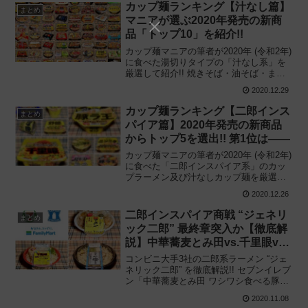
ンキング第1位に輝いたのは——
カップ麺ランキング【汁なし篇】
まとめ
マニアが選ぶ2020年発売の新商
品「トップ10」を紹介!!
カップ麺マニアの筆者が2020年 (令和2年)
に食べた湯切りタイプの「汁なし系」を
厳選して紹介!! 焼きそば・油そば・まぜ
そば・汁なし担担麺など、カップ麺の中
2020.12.29
でも人気の高い “湯切りタイプの汁なしカ
ップ麺” 今年の第1位は——
カップ麺ランキング【二郎インス
まとめ
パイア篇】2020年発売の新商品
からトップ5を選出!! 第1位は——
カップ麺マニアの筆者が2020年 (令和2年)
に食べた「二郎インスパイア系」のカッ
プラーメン及び汁なしカップ麺を厳選し
て紹介!! 空前のブームとなっている二郎
2020.12.26
系・インスパイア系を意識して開発され
た “がっつり系カップ麺” 第1位は——
二郎インスパイア商戦 “ジェネリ
まとめ
ック二郎” 最終章突入か【徹底解
説】中華蕎麦とみ田vs.千里眼vs.
麺屋一燈
コンビニ大手3社の二郎系ラーメン “ジェ
ネリック二郎” を徹底解説!! セブンイレブ
ン「中華蕎麦とみ田 ワシワシ食べる豚ラ
ーメン」ファミリーマート「千里眼 濃厚
2020.11.08
マシマシラーメン」ローソン「麺屋一燈