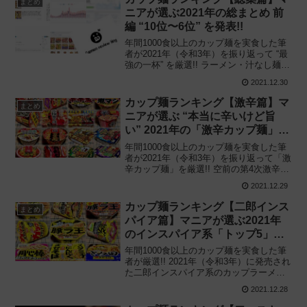
まとめ
ニアが選ぶ2021年の総まとめ 前
編 “10位〜6位” を発表!!
年間1000食以上のカップ麺を実食した筆
者が2021年（令和3年）を振り返って “最
強の一杯” を厳選!! ラーメン・汁なし麺・
激辛・二郎インスパイア系など、2021年
2021.12.30
に発売された新作カップ麺のランキング
第10位〜第6位を紹介します。
カップ麺ランキング【激辛篇】マ
まとめ
ニアが選ぶ “本当に辛いけど旨
い” 2021年の「激辛カップ麺」ト
ップ5!!
年間1000食以上のカップ麺を実食した筆
者が2021年（令和3年）を振り返って「激
辛カップ麺」を厳選!! 空前の第4次激辛ブ
ームとコロナ禍が交差した2021年 “本当
2021.12.29
に辛いけど旨い” 激辛カップ麺ランキング
の第1位に輝いたのは——
カップ麺ランキング【二郎インス
まとめ
パイア篇】マニアが選ぶ2021年
のインスパイア系「トップ5」を
公開!!
年間1000食以上のカップ麺を実食した筆
者が厳選!! 2021年（令和3年）に発売され
た二郎インスパイア系のカップラーメン
及び汁なしカップ麺をランキング形式で
2021.12.28
紹介 “第1位を勝ち取った商品” の発表と1
年で見えた “今後の課題” とは—