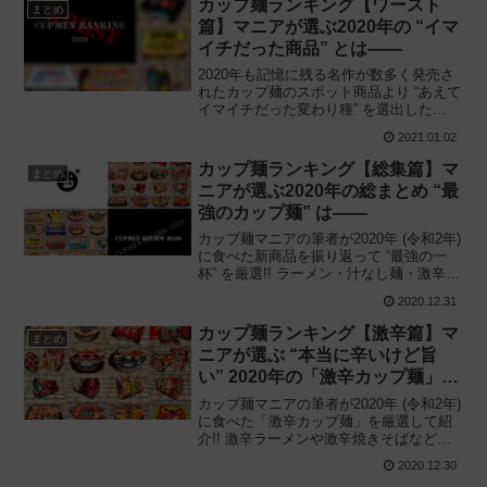
カップ麺ランキング【ワースト
まとめ
篇】マニアが選ぶ2020年の “イマ
イチだった商品” とは——
2020年も記憶に残る名作が数多く発売さ
れたカップ麺のスポット商品より “あえて
イマイチだった変わり種” を選出した
2020年の「カップ麺ランキング ワースト
2021.01.02
篇」を公開!! カップ麺マニアが選ぶ5位〜
1位の商品とは——
カップ麺ランキング【総集篇】マ
まとめ
ニアが選ぶ2020年の総まとめ “最
強のカップ麺” は——
カップ麺マニアの筆者が2020年 (令和2年)
に食べた新商品を振り返って “最強の一
杯” を厳選!! ラーメン・汁なし麺・激辛・
二郎インスパイア系など、年間1,000食以
2020.12.31
上発売される新作カップ麺のランキング1
位に輝いた最強の一杯は——
カップ麺ランキング【激辛篇】マ
まとめ
ニアが選ぶ “本当に辛いけど旨
い” 2020年の「激辛カップ麺」ト
ップ10!!
カップ麺マニアの筆者が2020年 (令和2年)
に食べた「激辛カップ麺」を厳選して紹
介!! 激辛ラーメンや激辛焼きそばなど、
空前の第4次激辛ブーム真っ只中にある現
2020.12.30
在 “本当に辛いけど旨い” 激辛カップ麺ラ