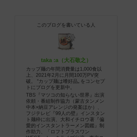
このブログを書いている人
taka :a（大石敬之）
カップ麺の年間消費量は1,000食以
上、2021年2月に月間100万PV突
破。 “カップ麺は嗜好品„ をコンセプ
トにブログを更新中。
TBS『マツコの知らない世界』出演
依頼・番組制作協力（蒙古タンメン
中本×納豆アレンジの発案ほか）、
フジテレビ『99人の壁』インスタン
ト麺枠に出演、大和イチロウ著『偏
愛的インスタントラーメン図鑑』制
作助力、「ロフトプラスワン