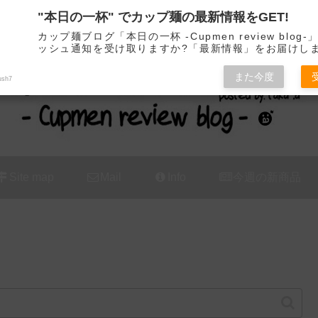
"本日の一杯" でカップ麺の最新情報をGET!
カップ麺の新商品をレビュー / アレンジするブログ
カップ麺ブログ「本日の一杯 -Cupmen review blog
ッシュ通知を受け取りますか?「最新情報」をお届けし
また今度
ush7
Site map
Mail
Info
今週の新商品