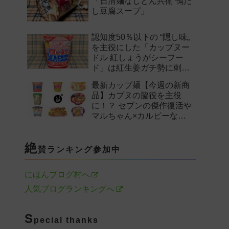
「日清麺なしどん兵衛 鴨だ
し豆腐スープ」
認知度50％以下の “隠し味„
を主役にした「カップヌー
ドル 紅しょうがシーフー
ド」は紅生姜ガチ勢に刺さ
るのか——。
最新カップ麺【今週の新商
品】カプヌの脇役を主役
に！？ セブンの傑作復活や
マルちゃん×カルビーなど
注目の新作まとめ！
絶
賛ランキング参加中
にほんブログ村へ
人気ブログランキングへ
S
pecial thanks