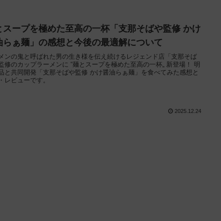
とスープを極めた至高の一杯「支那そばや監修 かけ
油らぁ麺」の感想と今後の最適解について
メンの鬼と呼ばれた男の生き様を伝え続けるレジェンド店「支那そば
監修のカップラーメンに “麺とスープを極めた至高の一杯„ 新登場！ 明
品と共同開発「支那そばや監修 かけ醤油らぁ麺」を食べてみた感想と
・レビューです。
2025.12.24