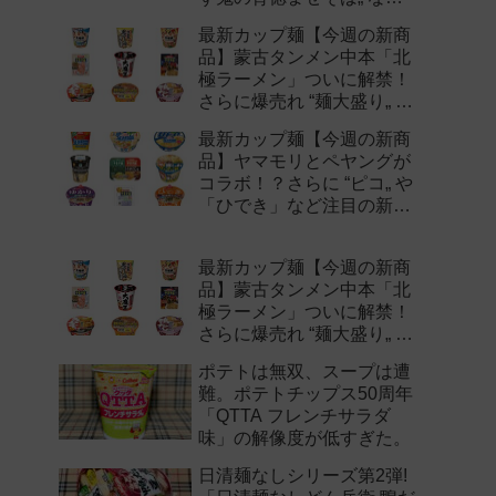
注目の新作まとめ！
最新カップ麺【今週の新商
品】蒙古タンメン中本「北
極ラーメン」ついに解禁！
さらに爆売れ “麺大盛り„ シ
リーズの新味など注目の新
最新カップ麺【今週の新商
作まとめ！
品】ヤマモリとペヤングが
コラボ！？さらに “ピコ„ や
「ひでき」など注目の新作
まとめ！
最新カップ麺【今週の新商
品】蒙古タンメン中本「北
極ラーメン」ついに解禁！
さらに爆売れ “麺大盛り„ シ
リーズの新味など注目の新
ポテトは無双、スープは遭
作まとめ！
難。ポテトチップス50周年
「QTTA フレンチサラダ
味」の解像度が低すぎた。
日清麺なしシリーズ第2弾!