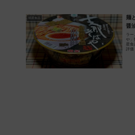
麺
明星食品
醤
ラー
や」
星食
評価