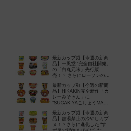
最新カップ麺【今週の新商
品】一風堂 “完全自社開発„
の「白丸元味」先行販
売！？ さらにローソンの激
辛チャレンジなどど注目の
最新カップ麺【今週の新商
新作まとめ！
品】HIKAKIN完全新作「カ
レーみそきん」に
“SUGAKIYAこしょうMAX„
など注目の新作まとめ！
最新カップ麺【今週の新商
品】熱湯禁止の冷やしカプ
ヌ！？さらに進化した “す
ず鬼の背徳まぜそば„ など