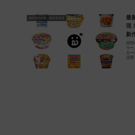
最
他社商品比較・激辛対決等
現
新
20
ラー
カー
活用