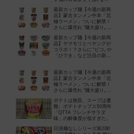
注目の新作まとめ！
最新カップ麺【今週の新商
品】蒙古タンメン中本「北
極ラーメン」ついに解禁！
さらに爆売れ “麺大盛り„ シ
リーズの新味など注目の新
最新カップ麺【今週の新商
作まとめ！
品】ヤマモリとペヤングが
コラボ！？さらに “ピコ„ や
「ひでき」など注目の新作
まとめ！
最新カップ麺【今週の新商
品】蒙古タンメン中本「北
極ラーメン」ついに解禁！
さらに爆売れ “麺大盛り„ シ
リーズの新味など注目の新
ポテトは無双、スープは遭
作まとめ！
難。ポテトチップス50周年
「QTTA フレンチサラダ
味」の解像度が低すぎた。
日清麺なしシリーズ第2弾!