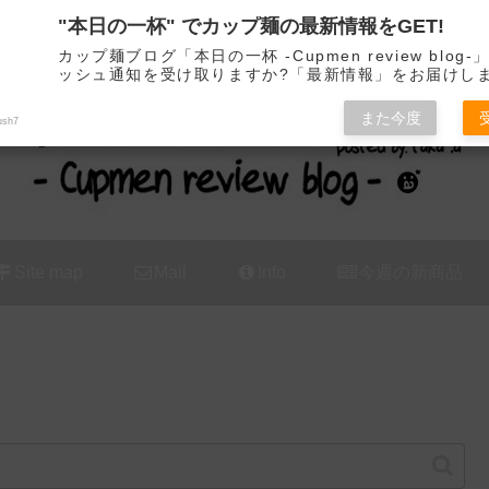
"本日の一杯" でカップ麺の最新情報をGET!
カップ麺の新商品をレビュー / アレンジするブログ
カップ麺ブログ「本日の一杯 -Cupmen review blog
ッシュ通知を受け取りますか?「最新情報」をお届けし
また今度
ush7
Site map
Mail
Info
今週の新商品