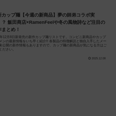
新カップ麺【今週の新商品】夢の師弟コラボ実
！？ 飯田商店×RamenFeelや冬の風物詩など注目の
作まとめ！
25年12月8日新発売の新作カップ麺リストです。コンビニ新商品やカップ
メンの最新情報をいち早く紹介!! 各製品の特徴解説と独自入手したメー
未公開の新作情報もありますので、カップ麺の新商品が気になる方はご
ください。
2025.12.08