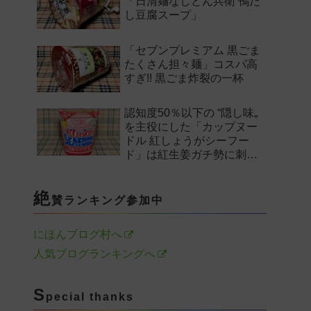
「日清麺なしどん兵衛 鴨だ
し豆腐スープ」
「セブンプレミアム 黒ごま
たくさん担々麺」コスパ高
すぎ!! 黒ごま炸裂の一杯
認知度50％以下の “隠し味„
を主役にした「カップヌー
ドル 紅しょうがシーフー
ド」は紅生姜ガチ勢に刺さ
るのか——。
絶
賛ランキング参加中
にほんブログ村へ
人気ブログランキングへ
S
pecial thanks