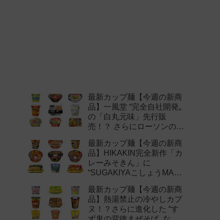
最新カップ麺【今週の新商
品】一風堂 “完全自社開発„
の「白丸元味」先行販
売！？ さらにローソンの激
辛チャレンジなどど注目の
最新カップ麺【今週の新商
新作まとめ！
品】HIKAKIN完全新作「カ
レーみそきん」に
“SUGAKIYAこしょうMAX„
など注目の新作まとめ！
最新カップ麺【今週の新商
品】熱湯禁止の冷やしカプ
ヌ！？さらに進化した “す
ず鬼の背徳まぜそば„ など