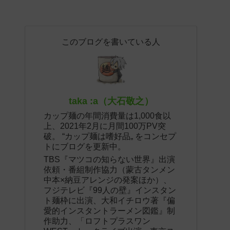
このブログを書いている人
taka :a（大石敬之）
カップ麺の年間消費量は1,000食以
上、2021年2月に月間100万PV突
破。 “カップ麺は嗜好品„ をコンセプ
トにブログを更新中。
TBS『マツコの知らない世界』出演
依頼・番組制作協力（蒙古タンメン
中本×納豆アレンジの発案ほか）、
フジテレビ『99人の壁』インスタン
ト麺枠に出演、大和イチロウ著『偏
愛的インスタントラーメン図鑑』制
作助力、「ロフトプラスワン