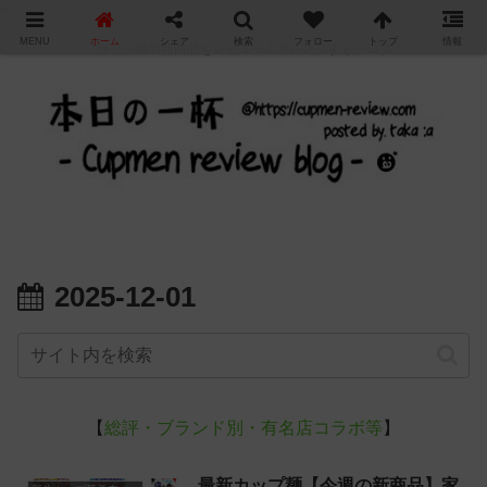
"
MENU
ホーム
シェア
検索
フォロー
トップ
情報
カップ麺の新商品をレビュー / アレンジするブログ
2025-12-01
【
総評・ブランド別・有名店コラボ等
】
最新カップ麺【今週の新商品】家