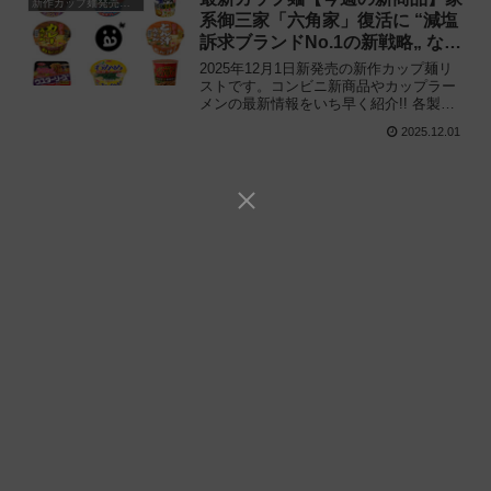
新作カップ麺発売予定
系御三家「六角家」復活に “減塩
訴求ブランドNo.1の新戦略„ など
注目の新作まとめ！
2025年12月1日新発売の新作カップ麺リ
ストです。コンビニ新商品やカップラー
メンの最新情報をいち早く紹介!! 各製品
の特徴解説と独自入手したメーカー未公
2025.12.01
開の新作情報もありますので、カップ麺
の新商品が気になる方はご活用くださ
い。