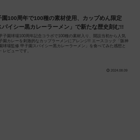
子園100周年で100種の素材使用、カップめん限定
スパイシー黒カレーラーメン」で新たな歴史刻む!!
甲子園球場100周年記念コラボで100種の素材入り、開設当初から人気
子園カレーを刺激的なカップラーメンにアレンジ!! エースコック「阪神
園球場監修 甲子園スパイシー黒カレーラーメン」を食べてみた感想と
・レビューです。
2024.08.09