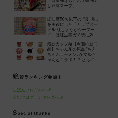
「日清麺なしどん兵衛 鴨だ
し豆腐スープ」
認知度50％以下の “隠し味„
を主役にした「カップヌー
ドル 紅しょうがシーフー
ド」は紅生姜ガチ勢に刺さ
るのか——。
最新カップ麺【今週の新商
品】ちゃん系の原点 “ちえ
ちゃんラーメン„ がマルち
ゃんとコラボ！？ さらに
「末廣家」や「鴨to葱」参
戦など注目の新作まとめ！
絶
賛ランキング参加中
にほんブログ村へ
人気ブログランキングへ
S
pecial thanks