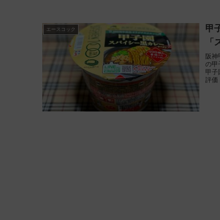
甲
エースコック
「
阪神
の甲
甲子
評価