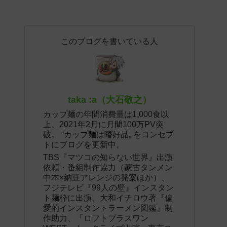
このブログを書いている人
taka :a（大石敬之）
カップ麺の年間消費量は1,000食以
上、2021年2月に月間100万PV突
破。 “カップ麺は嗜好品„ をコンセプ
トにブログを更新中。
TBS『マツコの知らない世界』出演
依頼・番組制作協力（蒙古タンメン
中本×納豆アレンジの発案ほか）、
フジテレビ『99人の壁』インスタン
ト麺枠に出演、大和イチロウ著『偏
愛的インスタントラーメン図鑑』制
作助力、「ロフトプラスワン