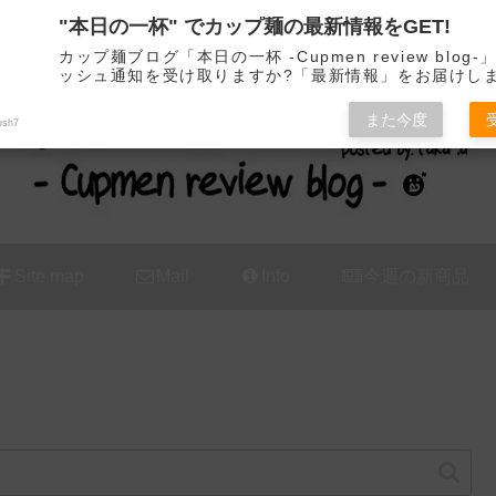
"本日の一杯" でカップ麺の最新情報をGET!
カップ麺の新商品をレビュー / アレンジするブログ
カップ麺ブログ「本日の一杯 -Cupmen review blog
ッシュ通知を受け取りますか?「最新情報」をお届けし
また今度
ush7
Site map
Mail
Info
今週の新商品