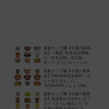
最新カップ麺【今週の新商
品】一風堂 “完全自社開発„
の「白丸元味」先行販
売！？ さらにローソンの激
辛チャレンジなどど注目の
最新カップ麺【今週の新商
新作まとめ！
品】HIKAKIN完全新作「カ
レーみそきん」に
“SUGAKIYAこしょうMAX„
など注目の新作まとめ！
最新カップ麺【今週の新商
品】熱湯禁止の冷やしカプ
ヌ！？さらに進化した “す
ず鬼の背徳まぜそば„ など