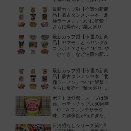
注目の新作まとめ！
最新カップ麺【今週の新商
品】蒙古タンメン中本「北
極ラーメン」ついに解禁！
さらに爆売れ “麺大盛り„ シ
リーズの新味など注目の新
最新カップ麺【今週の新商
作まとめ！
品】ヤマモリとペヤングが
コラボ！？さらに “ピコ„ や
「ひでき」など注目の新作
まとめ！
最新カップ麺【今週の新商
品】蒙古タンメン中本「北
極ラーメン」ついに解禁！
さらに爆売れ “麺大盛り„ シ
リーズの新味など注目の新
ポテトは無双、スープは遭
作まとめ！
難。ポテトチップス50周年
「QTTA フレンチサラダ
味」の解像度が低すぎた。
日清麺なしシリーズ第2弾!