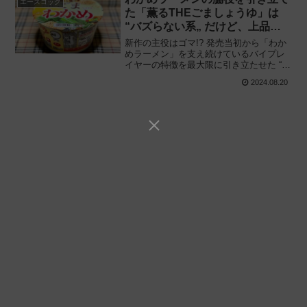
エースコック
た「薫るTHEごましょうゆ」は
“バズらない系„ だけど、上品さ
に華がある。
新作の主役はゴマ!? 発売当初から「わか
めラーメン」を支え続けているバイプレ
イヤーの特徴を最大限に引き立たせた “薫
る„ 新フレーバー登場!! エースコック「わ
2024.08.20
かめラーメン 薫るTHEごましょうゆ」を
食べてみた感想と評価・レビューです。