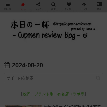
"
MENU
ホーム
シェア
検索
フォロー
トップ
情報
カップ麺の新商品をレビュー / アレンジするブログ
2024-08-20
【
総評・ブランド別・有名店コラボ等
】
わかめラーメンの脇役を引き立て