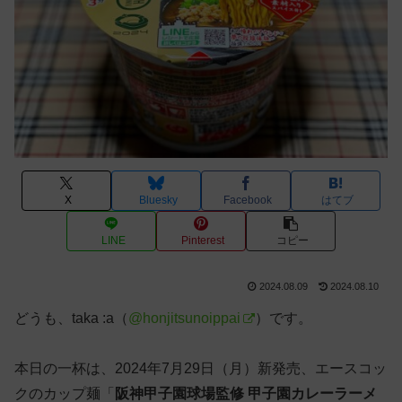
X
Bluesky
Facebook
はてブ
LINE
Pinterest
コピー
2024.08.09
2024.08.10
どうも、taka :a（
@honjitsunoippai
）です。
本日の一杯は、2024年7月29日（月）新発売、エースコッ
クのカップ麺「
阪神甲子園球場監修 甲子園カレーラーメ