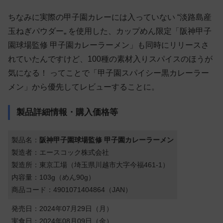
ちなみに実際の甲子園カレーには入っていない “淡路島産
玉ねぎパウダー„ を使用した、カップめん限定「阪神甲子
園球場監修 甲子園カレーラーメン」も同時にリリースさ
れていたんですけど、100種の素材入りスパイスのほうが
気になる！ ってことで「甲子園スパイシー黒カレーラー
メン」から優先してレビューすることに。
製品詳細情報・購入価格等
製品名：
阪神甲子園球場監修 甲子園カレーラーメン
製造者：エースコック株式会社
製造所：東京工場（埼玉県川越市大字今福461-1）
内容量：103g（めん90g）
商品コード：4901071404864（JAN）
発売日：2024年07月29日（月）
実食日：2024年08月09日（金）