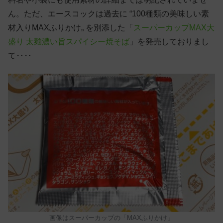
ん。ただ、エースコックは過去に “100種類の美味しい素
材入りMAXふりかけ„ を別添した「
スーパーカップMAX大
盛り 太麺濃い旨スパイシー焼そば
」を発売しておりまし
て‥‥
画像はスーパーカップの「MAXふりかけ」