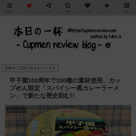
"
MENU
ホーム
シェア
検索
フォロー
トップ
情報
カップ麺の新商品をレビュー / アレンジするブログ
記事内に広告が含まれています
甲子園100周年で100種の素材使用、カッ
プめん限定「スパイシー黒カレーラーメ
ン」で新たな歴史刻む!!
エースコック