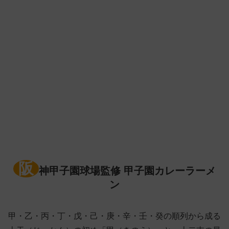
阪
神甲子園球場監修 甲子園カレーラーメ
ン
甲・乙・丙・丁・戊・己・庚・辛・壬・癸の順列から成る