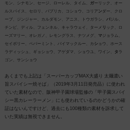
モン、シナモン、セージ、ローレル、タイム、
ガ
ーリック、オー
ルスパイス、セロリ、パプリカ、コショウ、コリア
ン
ダー、クロ
ーブ、ジンジャー、カルダモン、アニス、トウガラシ、
バ
ジル、
チンピ、ディル、フェンネル、キャラウェイ、ターメ
リ
ック、ロ
ーズマリー、オレガノ、レモングラス、ナツメグ、
マ
ジョラム、
セイボリー、ペパーミント、バイマックルー、カ
シ
ョウ、ホース
ラディッシュ、ギョショウ、アゲダマ、ショウユ、ワイン、
タ
ラ
ゴン、サンショウ
あくまでも上記は「スーパーカップMAX大盛り 太麺濃い
旨スパイシー焼そば」（2019年3月11日発売品）に使われ
ていた素材なので、阪神甲子園球場監修の「甲子園スパイ
シー黒カレーラーメン」にも使われているのかどうかの確
証はないんですけど、過去にも100種類の素材を訴求して
いた実績は無視できません。