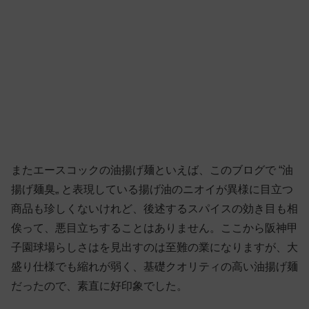
またエースコックの油揚げ麺といえば、このブログで “油
揚げ麺臭„ と表現している揚げ油のニオイが異様に目立つ
商品も珍しくないけれど、後述するスパイスの効き目も相
俟って、悪目立ちすることはありません。ここから阪神甲
子園球場らしさはを見出すのは至難の業になりますが、大
盛り仕様でも縮れが弱く、基礎クオリティの高い油揚げ麺
だったので、素直に好印象でした。