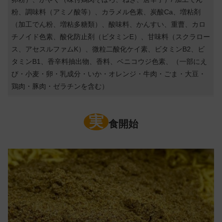
粉、調味料（アミノ酸等）、カラメル色素、炭酸Ca、増粘剤
（加工でん粉、増粘多糖類）、酸味料、かんすい、重曹、カロ
チノイド色素、酸化防止剤（ビタミンE）、甘味料（スクラロー
ス、アセスルファムK）、微粒二酸化ケイ素、ビタミンB2、ビ
タミンB1、香辛料抽出物、香料、ベニコウジ色素、（一部にえ
び・小麦・卵・乳成分・いか・オレンジ・牛肉・ごま・大豆・
鶏肉・豚肉・ゼラチンを含む）
実
食開始