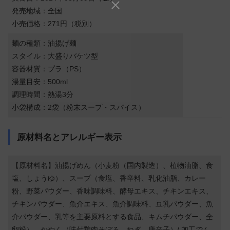
発売地域：全国
小売価格：271円（税別）
麺の種類：油揚げ麺
スタイル：大盛りバケツ型
容器材質：プラ（PS）
湯量目安：500ml
調理時間：熱湯3分
小袋構成：2袋（粉末スープ・スパイス）
原材料名とアレルギー表示
【原材料名】油揚げめん（小麦粉（国内製造）、植物油脂、食
塩、しょうゆ）、スープ（食塩、香辛料、乳化油脂、カレー
粉、野菜パウダー、香味調味料、酵母エキス、チキンエキス、
チキンパウダー、魚介エキス、魚介調味料、豆乳パウダー、魚
介パウダー、乳等を主要原料とする食品、キムチパウダー、全
卵粉）、かやく（味付鶏肉そぼろ、ねぎ、唐辛子）/ 加工でん