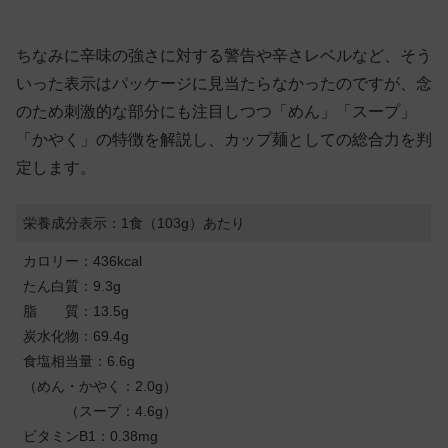
ちなみに辛味の強さに対する警告や辛さレベルなど、そう
いった表示はパッケージに見当たらなかったのですが、念
のため刺激的な部分にも注目しつつ「めん」「スープ」
「かやく」の特徴を解説し、カップ麺としての総合力を判
定します。
栄養成分表示：1食（103g）あたり
カロリー：436kcal
たん白質：9.3g
脂 質：13.5g
炭水化物：69.4g
食塩相当量：6.6g
（めん・かやく：2.0g）
（スープ：4.6g）
ビタミンB1：0.38mg