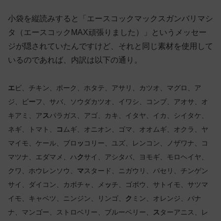
小袋を縦読みすると「エースコックマックスガンバリマシ
タ（エースコックMAX頑張りました）」というメッセー
ジが隠されていたんですけど、それと同じ素材を使用して
いるのであれば、内訳は以下の通り。
エ
ビ、チキン、ポーク、ホタテ、アサリ、カツオ、マグロ、ア
ジ、ビ
ー
フ、サバ、ソウダカツオ、イワシ、コンブ、アオサ、オ
キアミ、ア
ス
パラガス、アゴ、カキ、イタヤ、イカ、シイタケ、
ネギ、トマト、
コ
ムギ、オニオン、ゴマ、オオムギ、オクラ、ヤ
マイモ、ケール、ブロ
ッ
コリー、ユズ、レンコン、ノザワナ、コ
マツナ、エダマメ、ハ
ク
サイ、アシタバ、ヨモギ、モロヘイヤ、
クワ、ホウレンソウ、
マ
スタード、ニガウリ、パセリ、チンゲン
サイ、ダイコン、カボチャ、メ
ッ
チ、ゴボウ、サトイモ、サツマ
イモ、キャベツ、ニンジン、リンゴ、
ク
ミン、オレンジ、バナ
ナ、マンゴー、ストロベリー、ブルーベリー、
ス
ターアニス、レ