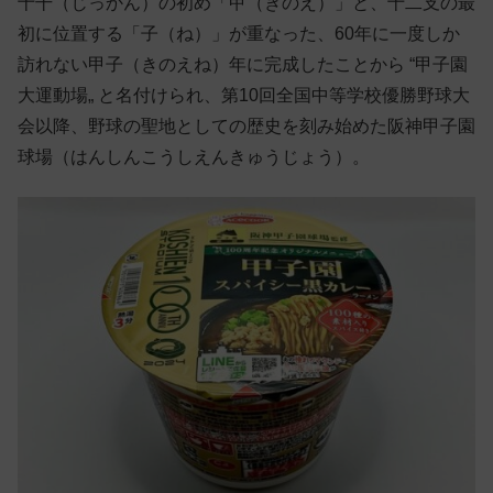
十干（じっかん）の初め「甲（きのえ）」と、十二支の最
初に位置する「子（ね）」が重なった、60年に一度しか
訪れない甲子（きのえね）年に完成したことから “甲子園
大運動場„ と名付けられ、第10回全国中等学校優勝野球大
会以降、野球の聖地としての歴史を刻み始めた阪神甲子園
球場（はんしんこうしえんきゅうじょう）。