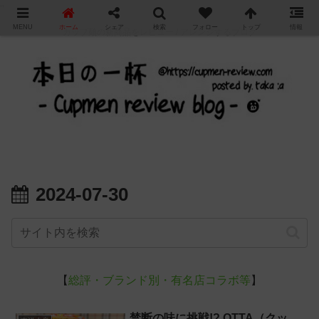
"
MENU
ホーム
シェア
検索
フォロー
トップ
情報
カップ麺の新商品をレビュー / アレンジするブログ
2024-07-30
【
総評・ブランド別・有名店コラボ等
】
禁断の味に挑戦!? QTTA（クッ