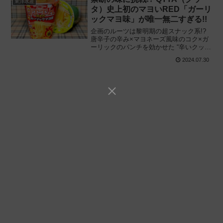
東洋水産
タ）史上初のマヨいRED「ガーリ
ックマヨ味」が唯一無二すぎる!!
企画のルーツは黎明期の超スナック系!?
唐辛子の辛み×マヨネーズ風味のコク×ガ
ーリックのパンチを効かせた “辛いクッタ
„ 爆誕!! 東洋水産「MARUCHAN QTTA
2024.07.30
RED（レッド）ガーリックマヨ味」を食
べてみた感想と評価・レビューです。