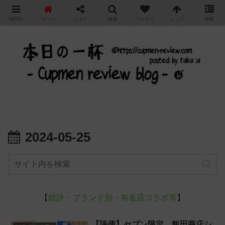
"
MENU
ホーム
シェア
検索
フォロー
トップ
情報
カップ麺の新商品をレビュー / アレンジするブログ
2024-05-25
【
総評・ブランド別・有名店コラボ等
】
【評価】セブン限定、飯田商店シ