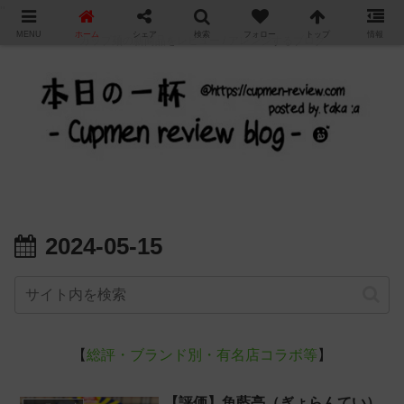
"
MENU
ホーム
シェア
検索
フォロー
トップ
情報
カップ麺の新商品をレビュー / アレンジするブログ
2024-05-15
【
総評・ブランド別・有名店コラボ等
】
【評価】魚藍亭（ぎょらんてい）