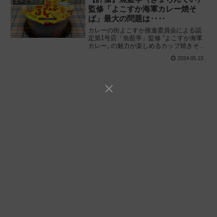
エースコック
監修「よこすか海軍カレー焼そ
ば」最大の問題は‥‥
カレーの街よこすか推進委員会による認
定第1号店「魚藍亭」監修 “よこすか海軍
カレー„ の魅力が楽しめるカップ焼きそば
再登場!! エースコック「魚藍亭（ぎょら
2024.05.15
んてい）監修 よこすか海軍カレー焼そ
ば」を食べてみた感想と評価・レビュー
です。