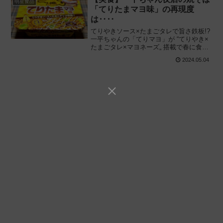
明星食品
「てりたまマヨ味」の再現度
は‥‥
てりやきソース×たまごタレで旨さ鉄板!?
一平ちゃんの「てりマヨ」が “てりやき×
たまごタレ×マヨネーズ„ 搭載で春に食べ
たい「てりたま」に!! 明星食品「明星 一
2024.05.04
平ちゃん夜店の焼そば てりたまマヨ味」
を食べてみた感想と評価・レビューで
す。