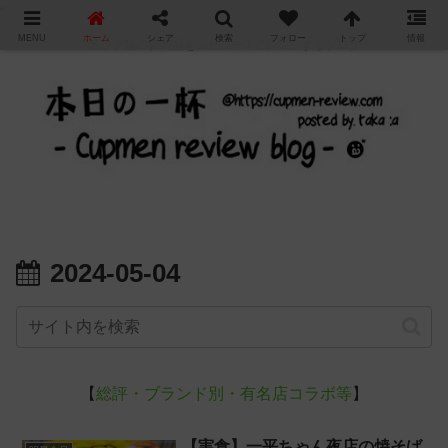
"
MENU
ホーム
シェア
検索
フォロー
トップ
情報
カップ麺の新商品をレビュー / アレンジするブログ
2024-05-04
【
総評・ブランド別・有名店コラボ等
】
【実食】一平ちゃん夜店の焼そば