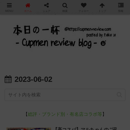
"
MENU
ホーム
シェア
検索
フォロー
トップ
情報
カップ麺の新商品をレビュー / アレンジするブログ
2023-06-02
【
総評・ブランド別・有名店コラボ等
】
【高コスパ】マルちゃんの “沼