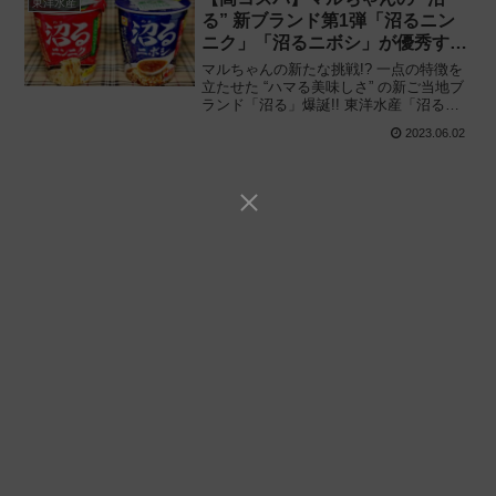
東洋水産
る” 新ブランド第1弾「沼るニン
ニク」「沼るニボシ」が優秀すぎ
た件。
マルちゃんの新たな挑戦!? 一点の特徴を
立たせた “ハマる美味しさ” の新ご当地ブ
ランド「沼る」爆誕!! 東洋水産「沼るニ
ンニク 熊本風とんこつラーメン」「沼る
2023.06.02
ニボシ 青森風煮干し醤油ラーメン」を食
べてみた感想と評価・レビューです。