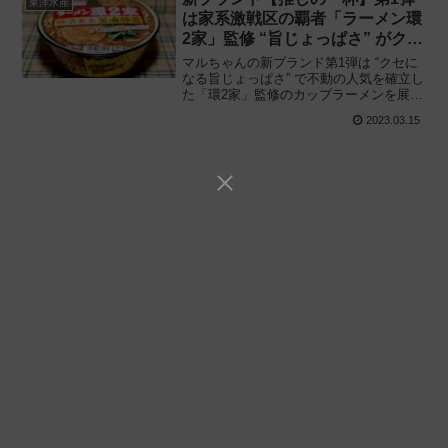
東洋水産
は家系激戦区の覇者「ラーメン環
2家」監修 “旨じょっぱさ” がクセ
になるカップ麺!!
マルちゃんの新ブランド第1弾は “クセに
なる旨じょっぱさ” で不動の人気を確立し
た「環2家」監修のカップラーメンを展
開!! 東洋水産「推しの一杯 ラーメン環2
2023.03.15
家（かんにや）横浜家系醤油豚骨」を食
べてみた感想と評価・レビューです。