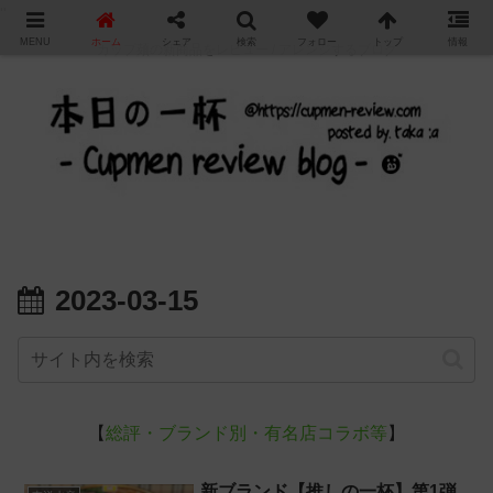
"
MENU
ホーム
シェア
検索
フォロー
トップ
情報
カップ麺の新商品をレビュー / アレンジするブログ
2023-03-15
【
総評・ブランド別・有名店コラボ等
】
新ブランド【推しの一杯】第1弾