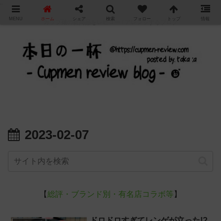
"
MENU
ホーム
シェア
検索
フォロー
トップ
情報
カップ麺の新商品をレビュー / アレンジするブログ
2023-02-07
【
総評・ブランド別・有名店コラボ等
】
ドロドロすぎてレンゲが立った!?