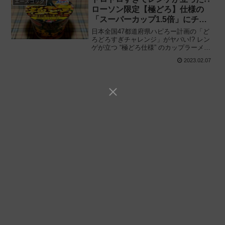
エースコック
ローソン限定【極どろ】仕様の
「スーパーカップ1.5倍」にチャ
レンジしてみた結果‥‥
日本全国47都道府県ハピろー計画の「ど
ろどろすぎチャレンジ」がヤバい!? レン
ゲが立つ “極どろ仕様” のカップラーメン
爆誕!! ローソン限定「スーパーカップ1.5
2023.02.07
倍 極どろ濃厚スパイシーカレーラーメ
ン」を食べてみた感想と評価・レビュー
です。