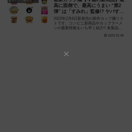
新作カップ麺発売予定
高に面倒で、最高にうまい “第2
弾” は「すみれ」監修!? ヤバすぎ
怒涛の新作ラッシュ!!
2023年2月6日新発売の新作カップ麺リス
トです。コンビニ新商品やカップラーメ
ンの最新情報をいち早く紹介!! 各製品の
特徴解説と独自入手したメーカー未公開
2023.02.06
の新作情報もありますので、カップ麺の
新商品が気になる方はご活用ください。