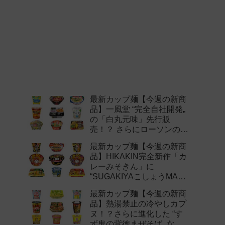
最新カップ麺【今週の新商
品】一風堂 “完全自社開発„
の「白丸元味」先行販
売！？ さらにローソンの激
辛チャレンジなどど注目の
最新カップ麺【今週の新商
新作まとめ！
品】HIKAKIN完全新作「カ
レーみそきん」に
“SUGAKIYAこしょうMAX„
など注目の新作まとめ！
最新カップ麺【今週の新商
品】熱湯禁止の冷やしカプ
ヌ！？さらに進化した “す
ず鬼の背徳まぜそば„ など