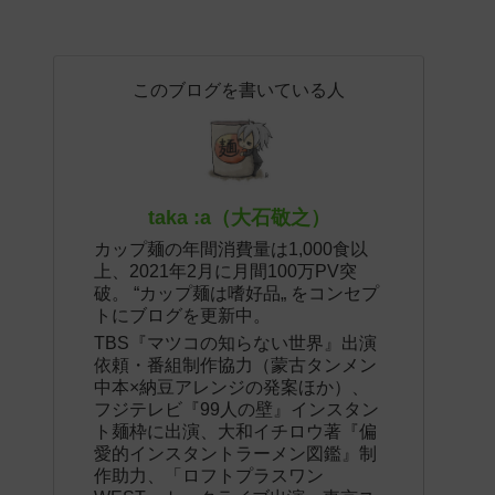
このブログを書いている人
taka :a（大石敬之）
カップ麺の年間消費量は1,000食以
上、2021年2月に月間100万PV突
破。 “カップ麺は嗜好品„ をコンセプ
トにブログを更新中。
TBS『マツコの知らない世界』出演
依頼・番組制作協力（蒙古タンメン
中本×納豆アレンジの発案ほか）、
フジテレビ『99人の壁』インスタン
ト麺枠に出演、大和イチロウ著『偏
愛的インスタントラーメン図鑑』制
作助力、「ロフトプラスワン