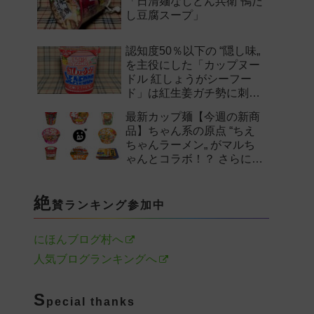
「日清麺なしどん兵衛 鴨だ
し豆腐スープ」
認知度50％以下の “隠し味„
を主役にした「カップヌー
ドル 紅しょうがシーフー
ド」は紅生姜ガチ勢に刺さ
るのか——。
最新カップ麺【今週の新商
品】ちゃん系の原点 “ちえ
ちゃんラーメン„ がマルち
ゃんとコラボ！？ さらに
「末廣家」や「鴨to葱」参
戦など注目の新作まとめ！
絶
賛ランキング参加中
にほんブログ村へ
人気ブログランキングへ
S
pecial thanks