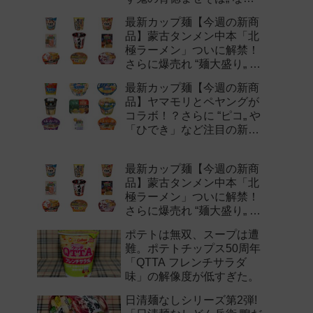
注目の新作まとめ！
最新カップ麺【今週の新商
品】蒙古タンメン中本「北
極ラーメン」ついに解禁！
さらに爆売れ “麺大盛り„ シ
リーズの新味など注目の新
最新カップ麺【今週の新商
作まとめ！
品】ヤマモリとペヤングが
コラボ！？さらに “ピコ„ や
「ひでき」など注目の新作
まとめ！
最新カップ麺【今週の新商
品】蒙古タンメン中本「北
極ラーメン」ついに解禁！
さらに爆売れ “麺大盛り„ シ
リーズの新味など注目の新
ポテトは無双、スープは遭
作まとめ！
難。ポテトチップス50周年
「QTTA フレンチサラダ
味」の解像度が低すぎた。
日清麺なしシリーズ第2弾!