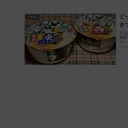
ど
日清食品
き
どん
東西
カッ
——