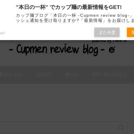
"本日の一杯" でカップ麺の最新情報をGET!
カップ麺の新商品をレビュー / アレンジするブログ
カップ麺ブログ「本日の一杯 -Cupmen review blog
ッシュ通知を受け取りますか?「最新情報」をお届けし
また今度
ush7
Site map
Mail
Info
今週の新商品