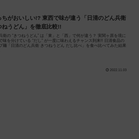
っちがおいしい!? 東西で味が違う「日清のどん兵衛
つねうどん」を徹底比較!!
兵衛の “きつねうどん” は「東」と「西」で何が違う？ 実関ヶ原を境に
で味を分けている “だし” が一度に味わえるチャンス到来!! 日清食品の
プ麺「日清のどん兵衛 きつねうどん だし比べ」を食べ比べてみた結果
。
2022.11.03