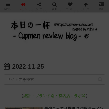
"
MENU
ホーム
シェア
検索
フォロー
トップ
情報
カップ麺の新商品をレビュー / アレンジするブログ
2022-11-25
【
総評・ブランド別・有名店コラボ等
】
最強こってり爆誕!? 焼豚ラーメン