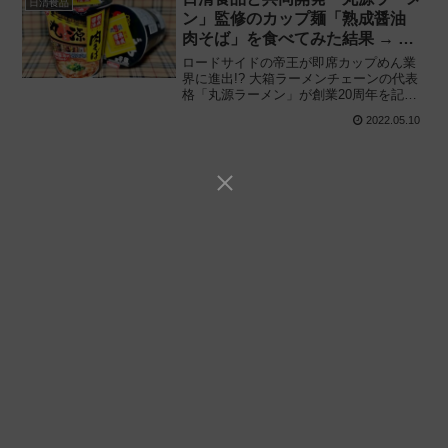
日清食品
ン」監修のカップ麺「熟成醤油
肉そば」を食べてみた結果 → 再
現度は‥‥
ロードサイドの帝王が即席カップめん業
界に進出!? 大箱ラーメンチェーンの代表
格「丸源ラーメン」が創業20周年を記念
してカップラーメンに!! 日清食品が再現
2022.05.10
「丸源ラーメン 熟成醤油 肉そば」を食べ
てみた感想と評価・レビューです。