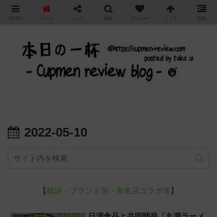
"
MENU
ホーム
シェア
検索
フォロー
トップ
情報
カップ麺の新商品をレビュー / アレンジするブログ
2022-05-10
【
総評・ブランド別・有名店コラボ等
】
日清食品と共同開発「丸源ラーメ