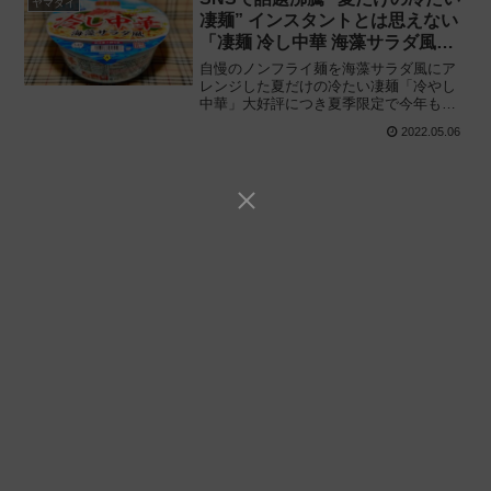
ヤマダイ
凄麺” インスタントとは思えない
「凄麺 冷し中華 海藻サラダ風」
待望の復活!!
自慢のノンフライ麺を海藻サラダ風にア
レンジした夏だけの冷たい凄麺「冷やし
中華」大好評につき夏季限定で今年も登
場!! ヤマダイのカップ麺「ニュータッチ
2022.05.06
凄麺（すごめん）冷し中華 海藻サラダ
風」を食べてみた感想と評価・レビュー
です。