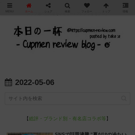
"
MENU
ホーム
シェア
検索
フォロー
トップ
情報
カップ麺の新商品をレビュー / アレンジするブログ
2022-05-06
【
総評・ブランド別・有名店コラボ等
】
SNSで話題沸騰 “夏だけの冷たい