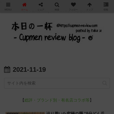
"
MENU
ホーム
シェア
検索
フォロー
トップ
情報
カップ麺の新商品をレビュー / アレンジするブログ
2021-11-19
【
総評・ブランド別・有名店コラボ等
】
辿り着いた究極の麺 “8分どん兵