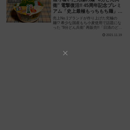
日清食品
衛” 電撃復活!! 45周年記念プレミ
アム「史上最極もっちもち麺」期
間限定で再登場
売上No.1ブランドが作り上げた究極の
麺!? 希少な国産もち小麦使用で話題にな
った “8分どん兵衛” 再販売!!「日清のどん
兵衛 きつねうどん 45周年記念プレミアム
2021.11.19
史上最極（ごく）もっちもち麺」を食べ
てみた感想と評価・レビューです。