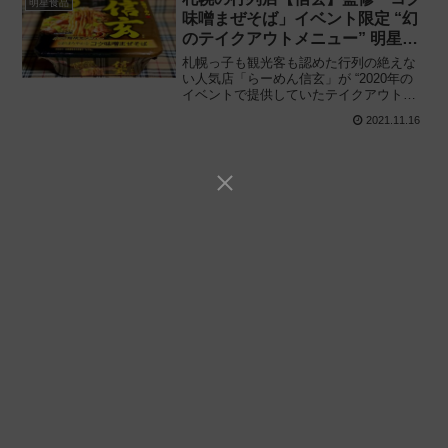
明星食品
味噌まぜそば」イベント限定 “幻
のテイクアウトメニュー” 明星が
カップ麺で再現!!
札幌っ子も観光客も認めた行列の絶えな
い人気店「らーめん信玄」が “2020年の
イベントで提供していたテイクアウトメ
ニュー” をカップ麺で再現!! 明星食品「札
2021.11.16
幌らーめん信玄監修 コク味噌まぜそば」
を食べてみた感想と評価・レビューで
す。