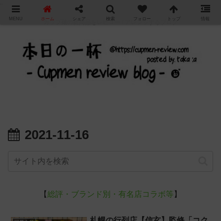
"
MENU
ホーム
シェア
検索
フォロー
トップ
情報
カップ麺の新商品をレビュー / アレンジするブログ
2021-11-16
【
総評・ブランド別・有名店コラボ等
】
札幌の行列店【信玄】監修「コク