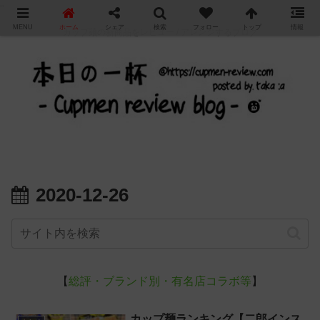
"
MENU
ホーム
シェア
検索
フォロー
トップ
情報
カップ麺の新商品をレビュー / アレンジするブログ
2020-12-26
【
総評・ブランド別・有名店コラボ等
】
カップ麺ランキング【二郎インス