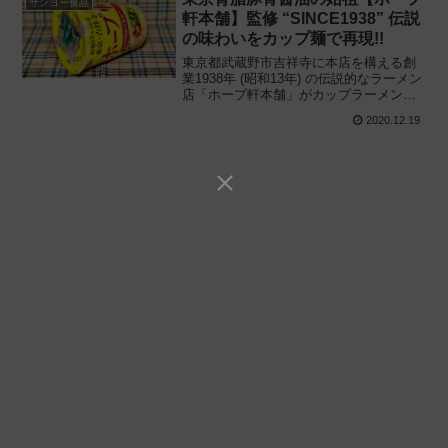
サンヨー食品
軒本舗】監修 “SINCE1938” 伝説
の味わいをカップ麺で再現!!
東京都武蔵野市吉祥寺に本店を構える創
業1938年 (昭和13年) の伝説的なラーメン
店「ホープ軒本舗」がカップラーメンを
監修!! サンヨー食品と共同開発「ホープ
2020.12.19
軒本舗 東京背脂豚骨醤油ラーメン」を食
べてみた感想と評価・レビューです。