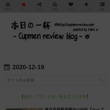
"
MENU
ホーム
シェア
検索
フォロー
トップ
情報
カップ麺の新商品をレビュー / アレンジするブログ
2020-12-19
【
総評・ブランド別・有名店コラボ等
】
東京背脂豚骨醤油の始祖【ホープ