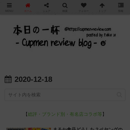
"
MENU
ホーム
シェア
検索
フォロー
トップ
情報
カップ麺の新商品をレビュー / アレンジするブログ
2020-12-18
【
総評・ブランド別・有名店コラボ等
】
まるか食品どうした？ペヤングの