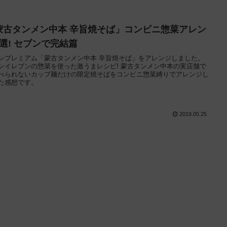
蒙古タンメン中本 辛旨焼そば」コンビニ惣菜アレン
3選! セブンで完結篇
ンプレミアム「蒙古タンメン中本 辛旨焼そば」をアレンジしました。
ンイレブンの惣菜を使った激うまレシピ! 蒙古タンメン中本の実店舗で
べられないカップ麺だけの限定焼そばをコンビニ惣菜縛りでアレンジし
た感想です。
2019.05.25