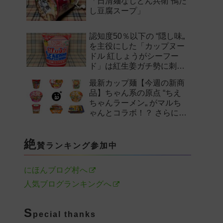
「日清麺なしどん兵衛 鴨だ
し豆腐スープ」
認知度50％以下の “隠し味„
を主役にした「カップヌー
ドル 紅しょうがシーフー
ド」は紅生姜ガチ勢に刺さ
るのか——。
最新カップ麺【今週の新商
品】ちゃん系の原点 “ちえ
ちゃんラーメン„ がマルち
ゃんとコラボ！？ さらに
「末廣家」や「鴨to葱」参
戦など注目の新作まとめ！
絶
賛ランキング参加中
にほんブログ村へ
人気ブログランキングへ
S
pecial thanks