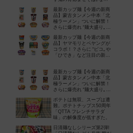
注目の新作まとめ！
最新カップ麺【今週の新商
品】蒙古タンメン中本「北
極ラーメン」ついに解禁！
さらに爆売れ “麺大盛り„ シ
リーズの新味など注目の新
最新カップ麺【今週の新商
作まとめ！
品】ヤマモリとペヤングが
コラボ！？さらに “ピコ„ や
「ひでき」など注目の新作
まとめ！
最新カップ麺【今週の新商
品】蒙古タンメン中本「北
極ラーメン」ついに解禁！
さらに爆売れ “麺大盛り„ シ
リーズの新味など注目の新
ポテトは無双、スープは遭
作まとめ！
難。ポテトチップス50周年
「QTTA フレンチサラダ
味」の解像度が低すぎた。
日清麺なしシリーズ第2弾!