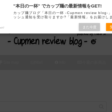
"本日の一杯" でカップ麺の最新情報をGET!
カップ麺の新商品をレビュー / アレンジするブログ
カップ麺ブログ「本日の一杯 -Cupmen review blog
ッシュ通知を受け取りますか?「最新情報」をお届けし
また今度
ush7
Site map
Mail
Info
今週の新商品