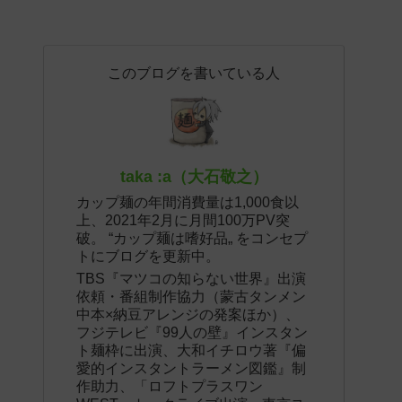
このブログを書いている人
taka :a（大石敬之）
カップ麺の年間消費量は1,000食以
上、2021年2月に月間100万PV突
破。 “カップ麺は嗜好品„ をコンセプ
トにブログを更新中。
TBS『マツコの知らない世界』出演
依頼・番組制作協力（蒙古タンメン
中本×納豆アレンジの発案ほか）、
フジテレビ『99人の壁』インスタン
ト麺枠に出演、大和イチロウ著『偏
愛的インスタントラーメン図鑑』制
作助力、「ロフトプラスワン