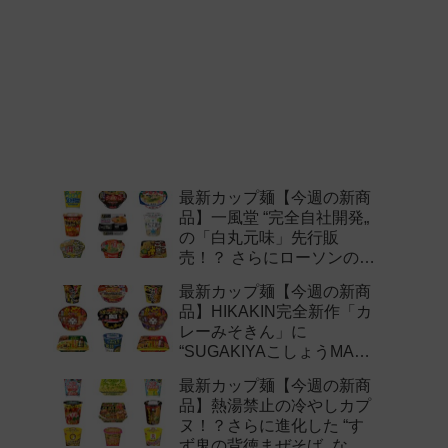
最新カップ麺【今週の新商
品】一風堂 “完全自社開発„
の「白丸元味」先行販
売！？ さらにローソンの激
辛チャレンジなどど注目の
最新カップ麺【今週の新商
新作まとめ！
品】HIKAKIN完全新作「カ
レーみそきん」に
“SUGAKIYAこしょうMAX„
など注目の新作まとめ！
最新カップ麺【今週の新商
品】熱湯禁止の冷やしカプ
ヌ！？さらに進化した “す
ず鬼の背徳まぜそば„ など