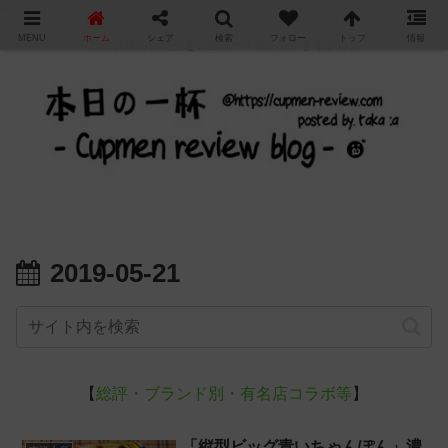
"
MENU
ホーム
シェア
検索
フォロー
トップ
情報
カップ麺の新商品をレビュー / アレンジするブログ
2019-05-21
【
総評・ブランド別・有名店コラボ等
】
「縦型ビッグ青いちゃんぽん」濃