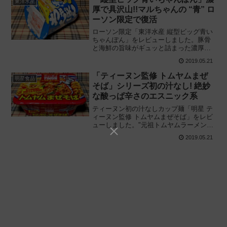
東洋水産
厚で具沢山!!マルちゃんの “青” ロ
ーソン限定で復活
ローソン限定「東洋水産 縦型ビッグ青い
ちゃんぽん」をレビューしました。豚骨
と海鮮の旨味がギュッと詰まった濃厚ス
ープ! ローソンの新商品として復活したマ
2019.05.21
ルちゃん色シリーズの縦型カップ麺 "青"
を実際に食べてみた感想と評価です。
「ティーヌン監修 トムヤムまぜ
明星食品
そば」シリーズ初の汁なし! 絶妙
な酸っぱ辛さのエスニック系
ティーヌン初の汁なしカップ麺「明星 テ
ィーヌン監修 トムヤムまぜそば」をレビ
ューしました。"元祖トムヤムラーメンの
店" が送る酸っぱ辛いタイのエスニック感
2019.05.21
とパクチーが効いた再現カップまぜそば
を実際に食べてみた感想と評価です。