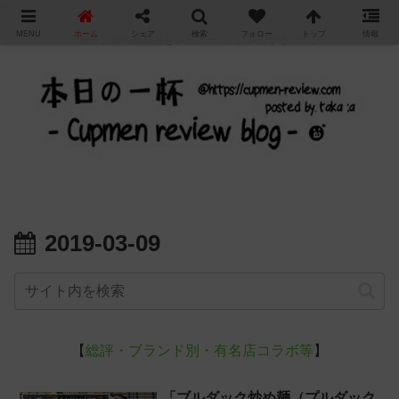
"
MENU
ホーム
シェア
検索
フォロー
トップ
情報
カップ麺の新商品をレビュー / アレンジするブログ
2019-03-09
【
総評・ブランド別・有名店コラボ等
】
「ブルダック炒め麺（プルダック