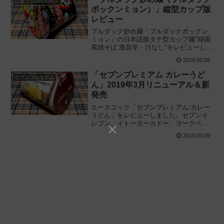
山養（SAMYANG）
ポックンミョン）」縦型カップ版
レビュー
ブルダック炒め麺「プルダックポックン
ミョン」の日本語版タテ型カップ麺"韓国
風焼そば 激旨辛・汁なし"をレビューしま
した。実際に食べてみた感想に基づいて
2019.03.09
評価し、大盛ビッグとの違いや辛さレベ
ル、味や作り方などを丁寧に解説しま
「セブンプレミアム カレーうど
セブンプレミアム
す。
ん」2019年3月リニューアル＆新
発売
エースコック「セブンプレミアム カレー
うどん」をレビューしました。セブンイ
レブン、イトーヨーカドー、ヨークベニ
マル、ヨークマートで販売中の新商品カ
2019.03.09
ップ麺をリニューアル前と比較しながら
実際に食べてみた感想に基づきレビュー
します。