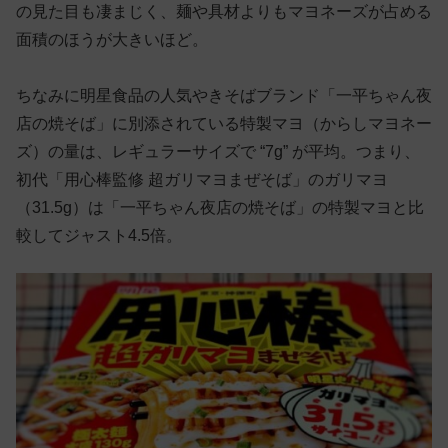
の見た目も凄まじく、麺や具材よりもマヨネーズが占める
面積のほうが大きいほど。
ちなみに明星食品の人気やきそばブランド「一平ちゃん夜
店の焼そば」に別添されている特製マヨ（からしマヨネー
ズ）の量は、レギュラーサイズで “7g” が平均。つまり、
初代「用心棒監修 超ガリマヨまぜそば」のガリマヨ
（31.5g）は「一平ちゃん夜店の焼そば」の特製マヨと比
較してジャスト4.5倍。