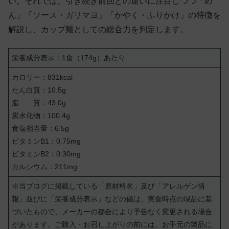
い。それでは、引き続き前回との違いに注目しつつ「め
ん」「ソース・ガリマヨ」「かやく・ふりかけ」の特徴を
解説し、カップ麺としての総合力を判定します。
栄養成分表示：1食（174g）あたり
カロリー：831kcal
たん白質：10.5g
脂 質：43.0g
炭水化物：100.4g
食塩相当量：6.5g
ビタミンB1：0.75mg
ビタミンB2：0.30mg
カルシウム：211mg
※当ブログに掲載している「原材料名」及び「アレルゲン情
報」並びに「栄養成分表示」などの値は、実食時点の現品に基
づいたもので、メーカーの都合により予告なく変更される場合
があります。ご購入・お召し上がりの前には、お手元の製品に