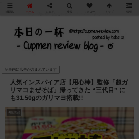
"
MENU
ホーム
シェア
検索
フォロー
トップ
情報
カップ麺の新商品をレビュー / アレンジするブログ
記事内に広告が含まれています
人気インスパイア店【用心棒】監修「超ガ
リマヨまぜそば」帰ってきた “三代目” に
も31.50gのガリマヨ搭載!!
明星食品