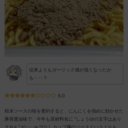
従来よりもガーリック感が強くなったか
も‥‥？
6.0
粉末ソースの味を要約すると、にんにくを強めに効かせた
豚骨醤油味で、今年も原材料名に “しょうゆの文字はあり
ません” が‥‥w 汁なしカップ麺のソースというよりも、