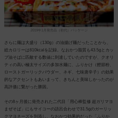
2019年1月発売品（初代）パッケージ
さらに麺は大盛り（130g）の油揚げ麺だったことから、
総カロリーは810kcalを記録。なおかつ脂質も43.5gとカッ
プ油そばに匹敵する数値に到達していたのですが、クオリ
ティの高い極太サイズの多加水麺に、ふりかけ（鰹節粉、
ローストガーリックパウダー、ネギ、七味唐辛子）の効果
的なアクセントもあいまって、きちんと美味しかったのが
高評価に繋がった勝因。
その8ヶ月後に発売された二代目「用心棒監修 超ガリマヨ
まぜそば」にもサイコーの語呂合わせで31.5gのガーリッ
クマヨネーズを別添し、なおかつ効果的だった「ふりか