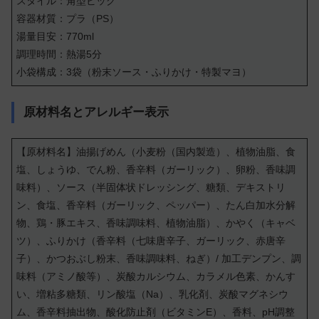
スタイル：角型ビッグ
容器材質：プラ（PS）
湯量目安：770ml
調理時間：熱湯5分
小袋構成：3袋（粉末ソース・ふりかけ・特製マヨ）
原材料名とアレルギー表示
【原材料名】油揚げめん（小麦粉（国内製造）、植物油脂、食
塩、しょうゆ、でん粉、香辛料（ガーリック）、卵粉、香味調
味料）、ソース（半固体状ドレッシング、糖類、デキストリ
ン、食塩、香辛料（ガーリック、ペッパー）、たん白加水分解
物、鶏・豚エキス、香味調味料、植物油脂）、かやく（キャベ
ツ）、ふりかけ（香辛料（七味唐辛子、ガーリック、赤唐辛
子）、かつおぶし粉末、香味調味料、ねぎ）/ 加工デンプン、調
味料（アミノ酸等）、炭酸カルシウム、カラメル色素、かんす
い、増粘多糖類、リン酸塩（Na）、乳化剤、炭酸マグネシウ
ム、香辛料抽出物、酸化防止剤（ビタミンE）、香料、pH調整