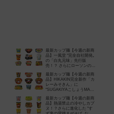
最新カップ麺【今週の新商
品】一風堂 “完全自社開発„
の「白丸元味」先行販
売！？ さらにローソンの激
辛チャレンジなどど注目の
最新カップ麺【今週の新商
新作まとめ！
品】HIKAKIN完全新作「カ
レーみそきん」に
“SUGAKIYAこしょうMAX„
など注目の新作まとめ！
最新カップ麺【今週の新商
品】熱湯禁止の冷やしカプ
ヌ！？さらに進化した “す
ず鬼の背徳まぜそば„ など