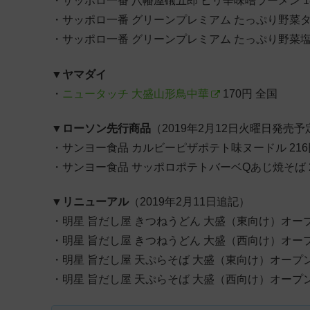
・サッポロ一番 八幡屋礒五郎 ピリ辛味噌ラーメン 18
・サッポロ一番 グリーンプレミアム たっぷり野菜タン
・サッポロ一番 グリーンプレミアム たっぷり野菜塩レ
▼
ヤマダイ
・
ニュータッチ 大盛山形鳥中華
170円 全国
▼
ローソン先行商品
（2019年2月12日火曜日発売予
・サンヨー食品 カルビーピザポテト味ヌードル 21
・サンヨー食品 サッポロポテトバーベQあじ焼そば 
▼
リニューアル
（2019年2月11日追記）
・明星 旨だし屋 きつねうどん 大盛（東向け）オー
・明星 旨だし屋 きつねうどん 大盛（西向け）オー
・明星 旨だし屋 天ぷらそば 大盛（東向け）オープ
・明星 旨だし屋 天ぷらそば 大盛（西向け）オープ