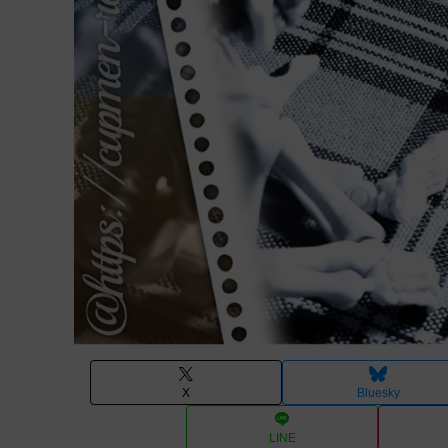
X
Bluesky
LINE