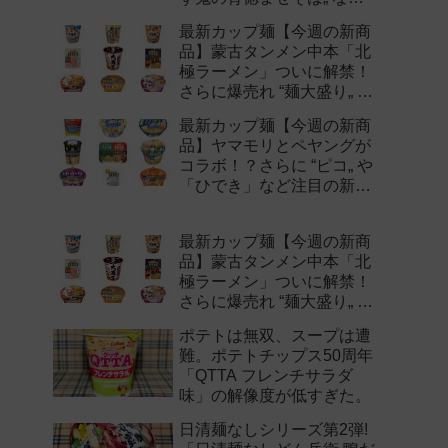
注目の新作まとめ！
最新カップ麺【今週の新商
品】蒙古タンメン中本「北
極ラーメン」ついに解禁！
さらに爆売れ “麺大盛り„ シ
リーズの新味など注目の新
最新カップ麺【今週の新商
作まとめ！
品】ヤマモリとペヤングが
コラボ！？さらに “ピコ„ や
「ひでき」など注目の新作
まとめ！
最新カップ麺【今週の新商
品】蒙古タンメン中本「北
極ラーメン」ついに解禁！
さらに爆売れ “麺大盛り„ シ
リーズの新味など注目の新
ポテトは無双、スープは遭
作まとめ！
難。ポテトチップス50周年
「QTTA フレンチサラダ
味」の解像度が低すぎた。
日清麺なしシリーズ第2弾!