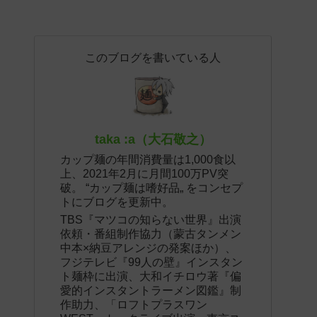
このブログを書いている人
taka :a（大石敬之）
カップ麺の年間消費量は1,000食以
上、2021年2月に月間100万PV突
破。 “カップ麺は嗜好品„ をコンセプ
トにブログを更新中。
TBS『マツコの知らない世界』出演
依頼・番組制作協力（蒙古タンメン
中本×納豆アレンジの発案ほか）、
フジテレビ『99人の壁』インスタン
ト麺枠に出演、大和イチロウ著『偏
愛的インスタントラーメン図鑑』制
作助力、「ロフトプラスワン