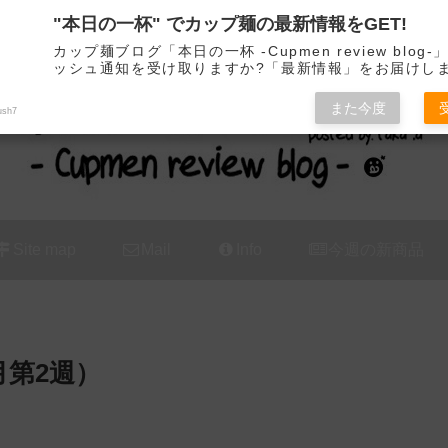
"本日の一杯" でカップ麺の最新情報をGET!
カップ麺の新商品をレビュー / アレンジするブログ
カップ麺ブログ「本日の一杯 -Cupmen review blog
ッシュ通知を受け取りますか?「最新情報」をお届けし
また今度
ush7
Site map
Mail
Info
今週の新商品
月第2週）