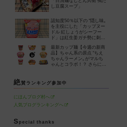
「日清麺なしどん兵衛 鴨だ
し豆腐スープ」
認知度50％以下の “隠し味„
を主役にした「カップヌー
ドル 紅しょうがシーフー
ド」は紅生姜ガチ勢に刺さ
るのか——。
最新カップ麺【今週の新商
品】ちゃん系の原点 “ちえ
ちゃんラーメン„ がマルち
ゃんとコラボ！？ さらに
「末廣家」や「鴨to葱」参
戦など注目の新作まとめ！
絶
賛ランキング参加中
にほんブログ村へ
人気ブログランキングへ
S
pecial thanks