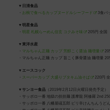
▼
日清食品
・
お椀で食べるカップヌードルシーフード
3食パッ
▼
明星食品
・
明星 札幌らーめん信玄 コクみそ味
205円 全国
▼
東洋水産
・
マルちゃん正麺 カップ 芳醇こく醤油 麺増量
20
・マルちゃん正麺 カップ 旨こく豚骨醤油 麺増量 20
▼
エースコック
・
スーパーカップ 大盛りブタキム油そば
220円 
▼
サンヨー食品
（2019年2月12日火曜日発売予定）
・サッポロ一番 地獄の担担麺 護摩龍 阿修羅 2nd 25
・サッポロ一番 八幡屋礒五郎 ピリ辛けんちんうどん 