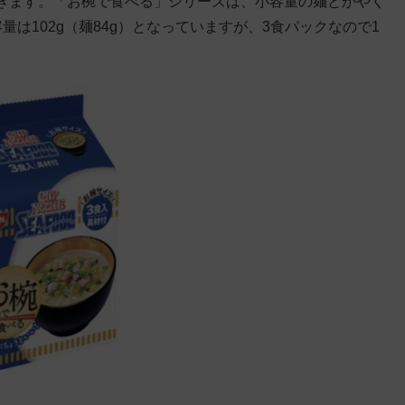
きます。「お椀で食べる」シリーズは、小容量の麺とかやく
は102g（麺84g）となっていますが、3食パックなので1