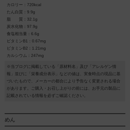
カロリー：720kcal
たん白質：9.9g
脂 質：32.1g
炭水化物：97.9g
食塩相当量：6.6g
ビタミンB1：0.67mg
ビタミンB2：1.21mg
カルシウム：247mg
※当ブログに掲載している「原材料名」及び「アレルゲン情
報」並びに「栄養成分表示」などの値は、実食時点の現品に基
づいたもので、メーカーの都合により予告なく変更される場合
があります。ご購入・お召し上がりの前には、お手元の製品に
記載されている情報を必ずご確認ください。
めん