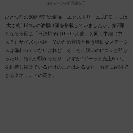
あいかわらず万能な子
ひとつ前の50周年記念商品「エクストリームU.F.O.」には
“太さ約114％„ の油揚げ麺を搭載していましたが、第2弾
となる今回は「日清焼そばU.F.O.大盛」と同じ中細（中
太？）サイズを採用。そのため普段と違う特殊なステータ
スは備わっていないけれど、そこそこ細いのにコシが強か
ったり、縮れが弱かったり、さすが “ずーっと売上No.1„
を維持し続けているだけのことはあるなと、素直に納得で
きるクオリティの高さ。