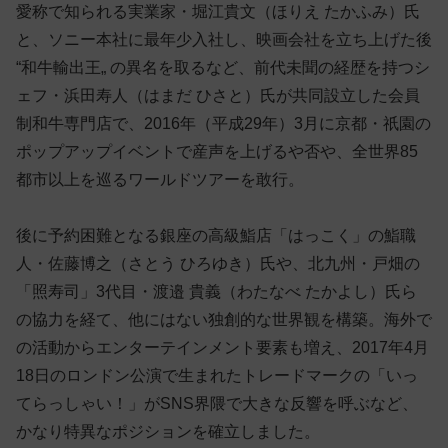
愛称で知られる実業家・堀江貴文（ほりえ たかふみ）氏
と、ソニー本社に最年少入社し、映画会社を立ち上げた後
“和牛輸出王„ の異名を取るなど、前代未聞の経歴を持つシ
ェフ・浜田寿人（はまだ ひさと）氏が共同設立した会員
制和牛専門店で、2016年（平成29年）3月に京都・祇園の
ポップアップイベントで産声を上げるや否や、全世界85
都市以上を巡るワールドツアーを敢行。
後に予約困難となる銀座の高級鮨店「はっこく」の鮨職
人・佐藤博之（さとう ひろゆき）氏や、北九州・戸畑の
「照寿司」3代目・渡邉 貴義（わたなべ たかよし）氏ら
の協力を経て、他にはない独創的な世界観を構築。海外で
の活動からエンターテインメント要素も増え、2017年4月
18日のロンドン公演で生まれたトレードマークの「いっ
てらっしゃい！」がSNS界隈で大きな反響を呼ぶなど、
かなり特異なポジションを確立しました。