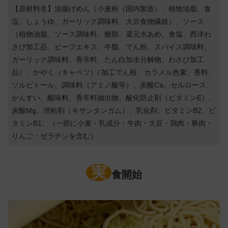
【原材料名】油揚げめん（小麦粉（国内製造）、植物油脂、食
塩、しょうゆ、ガーリック調味料、大豆食物繊維）、ソース
（植物油脂、ソース調味料、糖類、還元水あめ、食塩、西洋わ
さび加工品、ビーフエキス、牛脂、でん粉、スパイス調味料、
ガーリック調味料、香辛料、たん白加水分解物、わさび加工
品）、かやく（キャベツ）/ 加工でん粉、カラメル色素、香料、
ソルビトール、調味料（アミノ酸等）、炭酸Ca、セルロース、
かんすい、酸味料、香辛料抽出物、酸化防止剤（ビタミンE）、
炭酸Mg、増粘剤（キサンタンガム）、乳化剤、ビタミンB2、ビ
タミンB1、（一部に小麦・乳成分・牛肉・大豆・鶏肉・豚肉・
りんご・ゼラチンを含む）
実
食開始