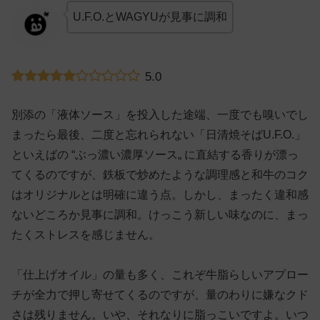
U.F.O.とWAGYUが見事に調和
5.0
別添の「液体ソース」を投入した途端、一度でも嗅いでし
まったら最後、二度と忘れられない「日清焼そばU.F.O.」
といえばの “ぶっ濃い濃厚ソース„ に直結する香りが漂っ
てくるのですが、鉄板で炒めたような調理感と和牛のコク
はオリジナルとは明確に違う点。しかし、まったく違和感
ないどころか見事に調和。けっこう新しい味なのに、まっ
たくストレスを感じません。
「仕上げオイル」の量も多く、これぞ牛脂らしいアプロー
チが全力で押し寄せてくるのですが、量のわりに嫌なクド
さは残りません。いや、それなりに脂っこいですよ。いつ