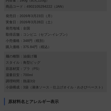
内容量：160g（めん120g）
商品コード：4902105294222（JAN）
発売日：2026年3月23日（月）
実食日：2026年3月28日（土）
発売地域：全国
取得店舗：コンビニ（セブン-イレブン）
小売価格：348円（税別）
購入価格：375.84円（税込）
麺の種類：油揚げ麺
スタイル：角型ビッグ
容器材質：プラ（PS）
湯量目安：700ml
調理時間：熱湯3分
小袋構成：3袋（液体ソース・仕上げオイル・わさびペースト）
原材料名とアレルギー表示