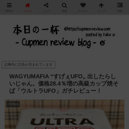
"
MENU
ホーム
シェア
検索
フォロー
トップ
情報
カップ麺の新商品をレビュー / アレンジするブログ
記事内に広告が含まれています
WAGYUMAFIA “すげぇUFO„ 出したらし
いじゃん。価格28.4％増の高級カップ焼そ
ば「ウルトラUFO」ガチレビュー！
日清食品