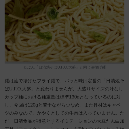
たぶん「日清焼そばU.F.O.大盛」と同じ油揚げ麺
麺は油で揚げたフライ麺で、パッと味は定番の「日清焼そ
ばU.F.O.大盛」と変わりませんが、大盛りサイズの汁なし
カップ麺における麺重量は標準130gとなっているのに対
し、今回は120gと若干ながら少なめ。また具材はキャベ
ツのみなので、かやくとしての牛肉は入っていません。た
だ、日清食品が得意とするイミテーションの大豆たん白加