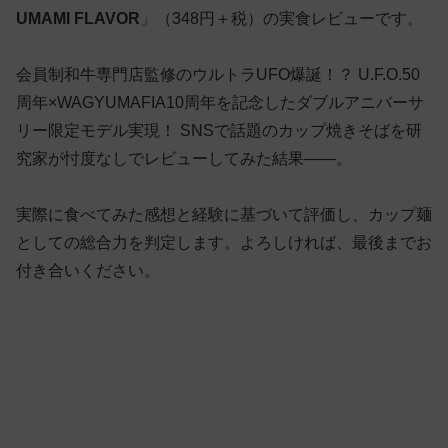
UMAMI FLAVOR
」（348円＋税）の実食レビューです。
会員制和牛専門店監修のウルトラUFO爆誕！？ U.F.O.50
周年×WAGYUMAFIA10周年を記念したダブルアニバーサ
リー限定モデル実現！ SNSで話題のカップ焼きそばを研
究家が忖度なしでレビューしてみた結果——。
実際に食べてみた感想と経験に基づいて評価し、カップ麺
としての総合力を判定します。よろしければ、最後までお
付き合いください。