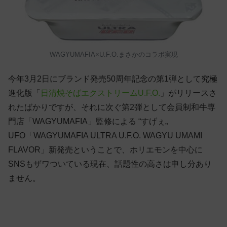
WAGYUMAFIA×U.F.O.まさかのコラボ実現
今年3月2日にブランド発売50周年記念の第1弾として究極
進化版「
日清焼そばエクストリームU.F.O.
」がリリースさ
れたばかりですが、それに次ぐ第2弾として会員制和牛専
門店「WAGYUMAFIA」監修による “すげぇ„
UFO「WAGYUMAFIA ULTRA U.F.O. WAGYU UMAMI
FLAVOR」新発売ということで、ホリエモンを中心に
SNSもザワついている現在、話題性の高さは申し分あり
ません。