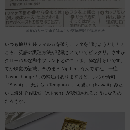
国産のカップ麺では珍しい英語表記の調理方法
いつも通り外装フィルムを破り、フタを開けようとしたと
ころ、英語の調理方法が記載されていてビックリ。さすが
グローバルな和牛ブランドとのコラボ、粋な計らいです。
てか味変の記載、そのまま “Aji-hen„ なんですね。一往
“flavor change！„ の補足はありますけど、いつか寿司
（Sushi）、天ぷら（Tempura）、可愛い（Kawaii）みた
いに海外でも味変（Aji-hen）が認知されるようになるの
だろうか。