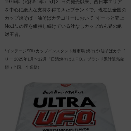
1976年（昭和51年）5月21日の発売以来、西日本エリア
を中心に絶大な支持を得てきたブランドで、現在は全国の
カップ焼そば・油そばカテゴリーにおいて “ずーっと売上
No.1*„ の座を維持し続けている汁なしカップめん界の絶
対王者。
*インテージSRI+カップインスタント麺市場 焼そば+油そばカテゴ
リー 2025年1月〜12月「日清焼そばU.F.O.」ブランド累計販売金
額（全国、全業態）