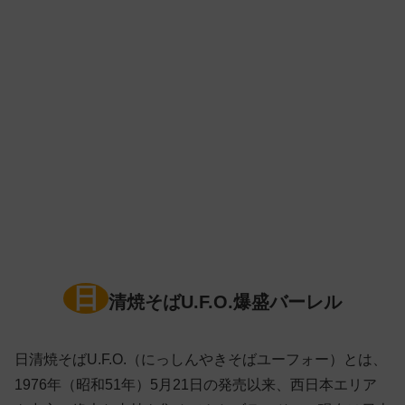
日
清焼そばU.F.O.爆盛バーレル
日清焼そばU.F.O.（にっしんやきそばユーフォー）とは、
1976年（昭和51年）5月21日の発売以来、西日本エリア