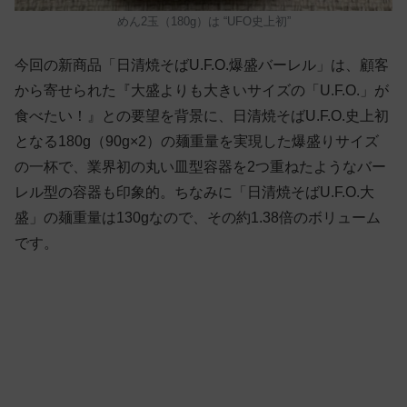
めん2玉（180g）は “UFO史上初”
今回の新商品「日清焼そばU.F.O.爆盛バーレル」は、顧客
から寄せられた『大盛よりも大きいサイズの「U.F.O.」が
食べたい！』との要望を背景に、日清焼そばU.F.O.史上初
となる180g（90g×2）の麺重量を実現した爆盛りサイズ
の一杯で、業界初の丸い皿型容器を2つ重ねたようなバー
レル型の容器も印象的。ちなみに「日清焼そばU.F.O.大
盛」の麺重量は130gなので、その約1.38倍のボリューム
です。