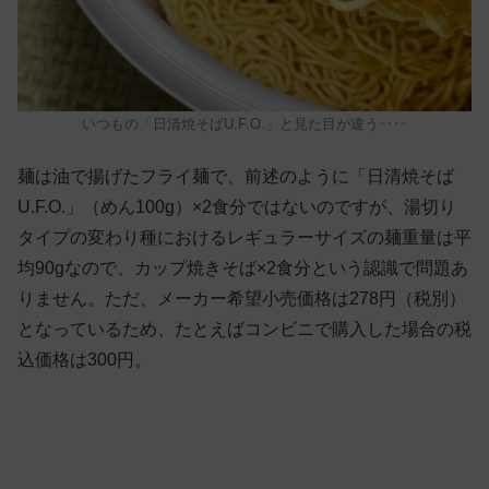
いつもの「日清焼そばU.F.O.」と見た目が違う‥‥
麺は油で揚げたフライ麺で、前述のように「日清焼そば
U.F.O.」（めん100g）×2食分ではないのですが、湯切り
タイプの変わり種におけるレギュラーサイズの麺重量は平
均90gなので、カップ焼きそば×2食分という認識で問題あ
りません。ただ、メーカー希望小売価格は278円（税別）
となっているため、たとえばコンビニで購入した場合の税
込価格は300円。