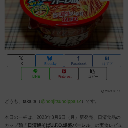
X
Bluesky
Facebook
はてブ
LINE
Pinterest
コピー
2023.03.11
どうも、taka :a（
@honjitsunoippai
）です。
本日の一杯は、2023年3月6日（月）新発売、日清食品の
カップ麺「
日清焼そばU.F.O.爆盛バーレル
」の実食レビュ