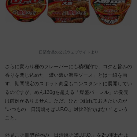
日清食品の公式ウェブサイトより
さらに変わり種のフレーバーにも積極的で、コクと旨みの
香りを閉じ込めた「濃い濃い濃厚ソース」とは一線を画
す、期間限定のスポット商品もコンスタントに展開してい
るのですが、めん130gを超える「爆盛バーレル」の発売
は前例がありません。ただ、ひとつ触れておきたいのが
“いつもの「日清焼そばU.F.O.」対比2倍ではない” という
こと。
外見こそ皿型容器の「日清焼そばU.F.O.」を2つ重ねたよ