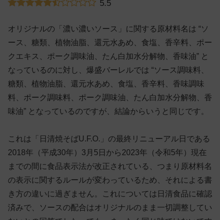
5.5
オリジナルの「濃い濃いソース」に関する原材料名は “ソ
ース、糖類、植物油脂、還元水あめ、食塩、香辛料、ポー
クエキス、ポーク調味油、たん白加水分解物、香味油” と
なっているのに対し、爆盛バーレルでは “ソース調味料、
糖類、植物油脂、還元水あめ、食塩、香辛料、香味調味
料、ポーク調味料、ポーク調味油、たん白加水分解物、香
味油” となっているのですが、結論からいうと同じです。
これは「日清焼そばU.F.O.」の最終リニューアル日である
2018年（平成30年）3月5日から2023年（令和5年）現在
までの間に食品表示法が改正されている、つまり原材料名
の表示に関するルールが変わっているため、それによる書
き方の違いに過ぎません。これについては日清食品に確認
済みで、ソースの配合はオリジナルのまま一切調整してい