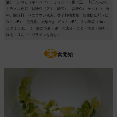
油）、かやく（キャベツ）、ふりかけ（揚げ玉）/ 加工でん粉、
カラメル色素、調味料（アミノ酸等）、炭酸Ca、かんすい、香
料、酸味料、ベニコウジ色素、香辛料抽出物、酸化防止剤（ビ
タミンE）、乳化剤、炭酸Mg、ビタミンB2、リン酸塩（Na）、
ビタミンB1、（一部に小麦・卵・乳成分・ごま・大豆・鶏肉・
豚肉・りんご・ゼラチンを含む）
実
食開始