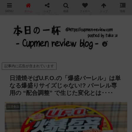
"
MENU
ホーム
シェア
検索
フォロー
トップ
情報
カップ麺の新商品をレビュー / アレンジするブログ
記事内に広告が含まれています
日清焼そばU.F.O.の「爆盛バーレル」は単
なる爆盛りサイズじゃない!? バーレル専
用の “配合調整” で生じた変化とは‥‥
日清食品