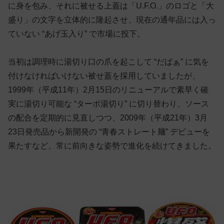
に身を包み、それに被せる上蓋は「U.F.O.」のロゴと「大
盛り」の文字を立体的に隆起させ、現在の通年品には入っ
ていない “あげ玉入り” で市場に投下。
当初は調理時に湯切り口の爪を起こして “だばぁ” に気を
付けなければいけない被せ蓋を採用していましたが、
1999年（平成11年）2月15日のリニューアルで素早く確
実に湯切り可能な “ターボ湯切り” に切り替わり、ソース
の配合を定期的に見直しつつ、2009年（平成21年）3月
23日発売品から新開発の “青春ストレート麺” デビューを
果たすなど、常に前向きな姿勢で進化を続けてきました。