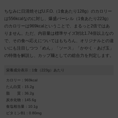
ちなみに日清焼そばU.F.O.（1食あたり128g）のカロリー
は556kcalなのに対し、爆盛バーレル（1食あたり223g）
のカロリーは969kcalということで、まるっと2倍ではあ
りません。ただ、内容量は標準サイズ対比1.74倍以上なの
で、その食べ応えについてはもちろん、オリジナルとの違
いにも注目しつつ「めん」「ソース」「かやく・あげ玉」
の特徴を解説し、カップ麺としての総合力を判定します。
栄養成分表示：1食（223g）あたり
カロリー：969kcal
たん白質：15.2g
脂 質：36.2g
炭水化物：145.6g
食塩相当量：10.1g
ビタミンB1：0.80mg