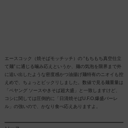
エースコック（焼そばモッチッチ）の “もちもち真空仕立
て麺” に通じる噛み応えというか、麺の気泡を限界まで外
に追い出したような密度感かつ油揚げ麺特有のニオイも控
えめで、ちょっとビックリしました。数値で見る麺重量は
「ペヤング ソースやきそば超大盛」と一致しますけど、
コシに関しては圧倒的に「日清焼そばU.F.O.爆盛バーレ
ル」の強いので、かなり食べ応えありますよ。