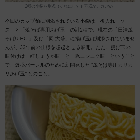
2種の小袋を別添（それにしても容器がデカいw）
今回のカップ麺に別添されている小袋は、後入れ「ソー
ス」と「焼そば専用あげ玉」の計2種で、現在の「日清焼
そばU.F.O.」及び「同 大盛」に揚げ玉は別添されていませ
んが、32年前の仕様を想起させる展開。ただ、揚げ玉の
味付けは「紅しょうが味」と「豚ニンニク味」ということ
で、爆盛バーレルのために新開発した “焼そば専用カリカ
リあげ玉” とのこと。