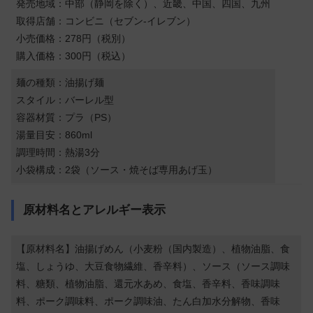
発売地域：中部（静岡を除く）、近畿、中国、四国、九州
取得店舗：コンビニ（セブン-イレブン）
小売価格：278円（税別）
購入価格：300円（税込）
麺の種類：油揚げ麺
スタイル：バーレル型
容器材質：プラ（PS）
湯量目安：860ml
調理時間：熱湯3分
小袋構成：2袋（ソース・焼そば専用あげ玉）
原材料名とアレルギー表示
【原材料名】油揚げめん（小麦粉（国内製造）、植物油脂、食
塩、しょうゆ、大豆食物繊維、香辛料）、ソース（ソース調味
料、糖類、植物油脂、還元水あめ、食塩、香辛料、香味調味
料、ポーク調味料、ポーク調味油、たん白加水分解物、香味