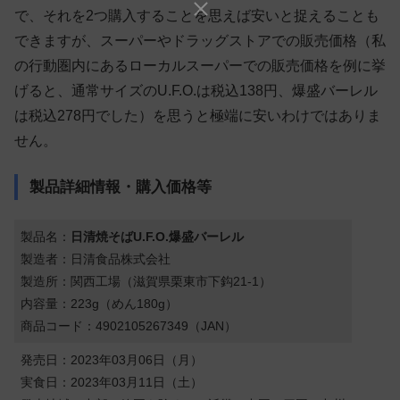
で、それを2つ購入することを思えば安いと捉えることも
できますが、スーパーやドラッグストアでの販売価格（私
の行動圏内にあるローカルスーパーでの販売価格を例に挙
げると、通常サイズのU.F.O.は税込138円、爆盛バーレル
は税込278円でした）を思うと極端に安いわけではありま
せん。
製品詳細情報・購入価格等
製品名：
日清焼そばU.F.O.爆盛バーレル
製造者：日清食品株式会社
製造所：関西工場（滋賀県栗東市下鈎21-1）
内容量：223g（めん180g）
商品コード：4902105267349（JAN）
発売日：2023年03月06日（月）
実食日：2023年03月11日（土）