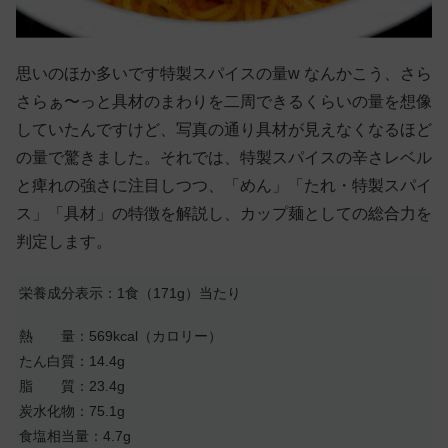
思いのほか多いです特製スパイスの量w なんかこう、さら
さらぁ〜っと具材のまわりを二周できるくらいの量を想像
していたんですけど、写真の通り具材が見えなくなるほど
の量で驚きました。それでは、特製スパイスの辛さレベル
と痺れの強さに注目しつつ、「めん」「たれ・特製スパイ
ス」「具材」の特徴を解説し、カップ麺としての総合力を
判定します。
栄養成分表示：1食（171g）当たり
熱 量：569kcal（カロリー）
たん白質：14.4g
脂 質：23.4g
炭水化物：75.1g
食塩相当量：4.7g