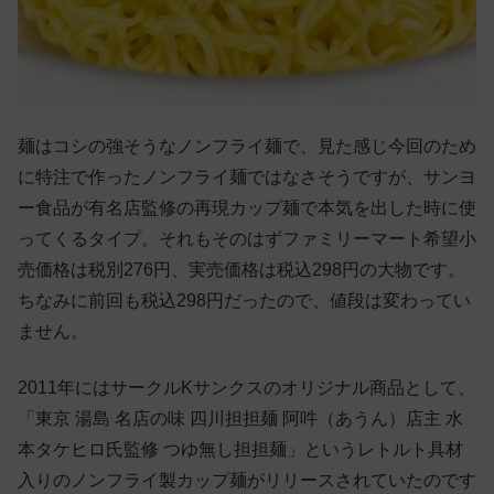
麺はコシの強そうなノンフライ麺で、見た感じ今回のため
に特注で作ったノンフライ麺ではなさそうですが、サンヨ
ー食品が有名店監修の再現カップ麺で本気を出した時に使
ってくるタイプ。それもそのはずファミリーマート希望小
売価格は税別276円、実売価格は税込298円の大物です。
ちなみに前回も税込298円だったので、値段は変わってい
ません。
2011年にはサークルKサンクスのオリジナル商品として、
「東京 湯島 名店の味 四川担担麺 阿吽（あうん）店主 水
本タケヒロ氏監修 つゆ無し担担麺」というレトルト具材
入りのノンフライ製カップ麺がリリースされていたのです