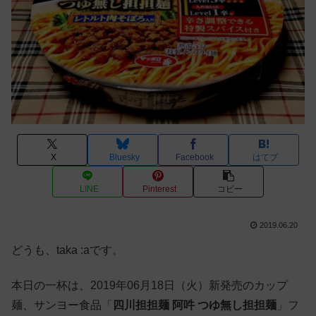
X
Bluesky
Facebook
はてブ
LINE
Pinterest
コピー
2019.06.20
どうも、taka :aです。
本日の一杯は、2019年06月18日（火）新発売のカップ
麺、サンヨー食品「
四川担担麺 阿吽 つゆ無し担担麺
」フ