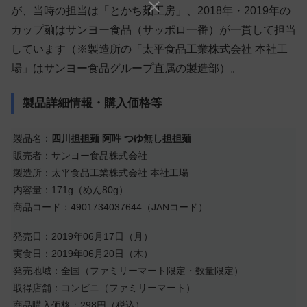
が、当時の担当は「とかち麺工房」、2018年・2019年の
カップ麺はサンヨー食品（サッポロ一番）が一貫して担当
しています（※製造所の「太平食品工業株式会社 本社工
場」はサンヨー食品グループ直属の製造部）。
製品詳細情報・購入価格等
製品名：
四川担担麺 阿吽 つゆ無し担担麺
販売者：サンヨー食品株式会社
製造所：太平食品工業株式会社 本社工場
内容量：171g（めん80g）
商品コード：4901734037644（JANコード）
発売日：2019年06月17日（月）
実食日：2019年06月20日（木）
発売地域：全国（ファミリーマート限定・数量限定）
取得店舗：コンビニ（ファミリーマート）
商品購入価格：298円（税込）