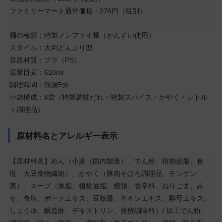
ファミリーマート通常価格：276円（税別）
麺の種類：特製ノンフライ麺（かんすい使用）
スタイル：大判どんぶり型
容器材質：プラ（PS）
湯量目安：610ml
調理時間：熱湯5分
小袋構成：4袋（特製調味だれ・特製スパイス・かやく・レトル
ト調理品）
原材料名とアレルギー表示
【原材料名】めん（小麦（国内製造）、でん粉、植物油脂、食
塩、大豆食物繊維）、かやく（豚肉そぼろ調理品、チンゲン
菜）、スープ（豚脂、植物油脂、糖類、香辛料、ねりごま、み
そ、食塩、ポークエキス、豆板醤、チキンエキス、酵母エキス、
しょうゆ、醸造酢、デキストリン、発酵調味料）/ 加工でん粉、