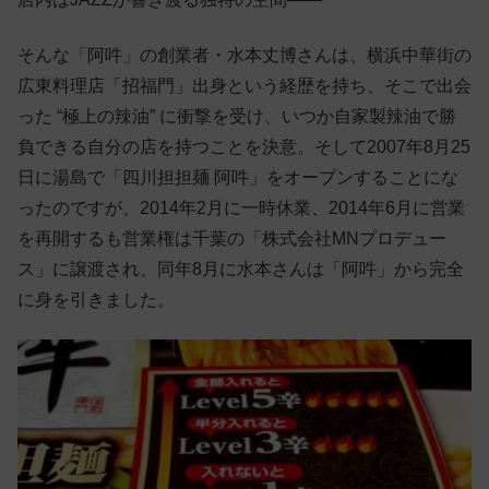
そんな「阿吽」の創業者・水本丈博さんは、横浜中華街の
広東料理店「招福門」出身という経歴を持ち、そこで出会
った “極上の辣油” に衝撃を受け、いつか自家製辣油で勝
負できる自分の店を持つことを決意。そして2007年8月25
日に湯島で「四川担担麺 阿吽」をオープンすることにな
ったのですが、2014年2月に一時休業、2014年6月に営業
を再開するも営業権は千葉の「株式会社MNプロデュー
ス」に譲渡され、同年8月に水本さんは「阿吽」から完全
に身を引きました。