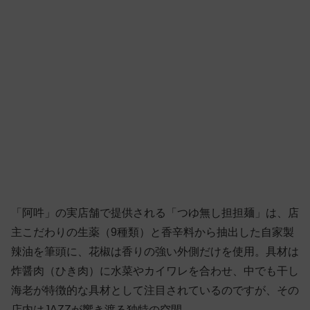
「阿吽」の実店舗で提供される「つゆ無し担担麺」は、店
主こだわりの生薬（9種類）と香辛料から抽出した自家製
辣油を筆頭に、花椒は香りの強い外側だけを使用。具材は
炸醤肉（ひき肉）に水菜やカイワレを合わせ、中でも干し
海老が特徴的な具材として注目されているのですが、その
店内はJAZZが響き渡る独特の空間——