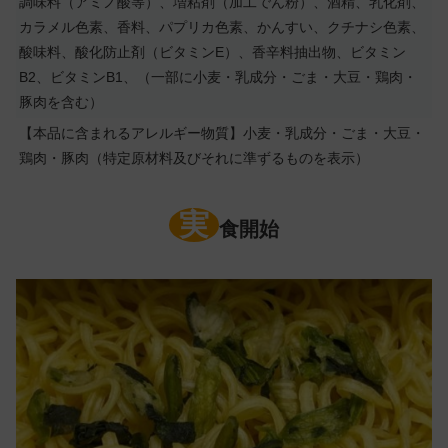
調味料（アミノ酸等）、増粘剤（加工でん粉）、酒精、乳化剤、
カラメル色素、香料、パプリカ色素、かんすい、クチナシ色素、
酸味料、酸化防止剤（ビタミンE）、香辛料抽出物、ビタミン
B2、ビタミンB1、（一部に小麦・乳成分・ごま・大豆・鶏肉・
豚肉を含む）
【本品に含まれるアレルギー物質】小麦・乳成分・ごま・大豆・
鶏肉・豚肉（特定原材料及びそれに準ずるものを表示）
実
食開始