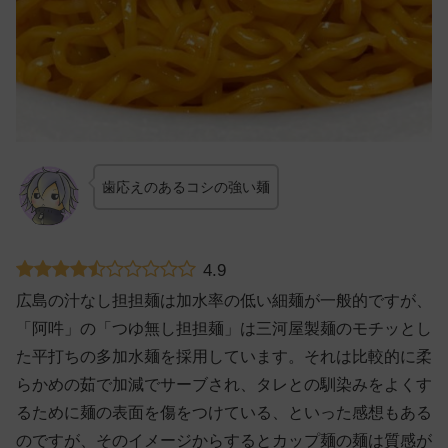
歯応えのあるコシの強い麺
4.9
広島の汁なし担担麺は加水率の低い細麺が一般的ですが、
「阿吽」の「つゆ無し担担麺」は三河屋製麺のモチッとし
た平打ちの多加水麺を採用しています。それは比較的に柔
らかめの茹で加減でサーブされ、タレとの馴染みをよくす
るために麺の表面を傷をつけている、といった感想もある
のですが、そのイメージからするとカップ麺の麺は質感が