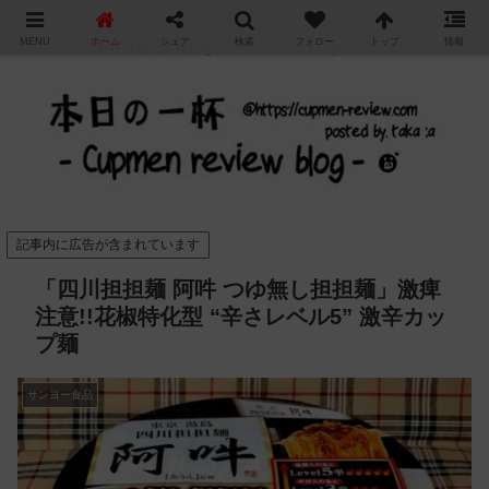
"
MENU
ホーム
シェア
検索
フォロー
トップ
情報
カップ麺の新商品をレビュー / アレンジするブログ
記事内に広告が含まれています
「四川担担麺 阿吽 つゆ無し担担麺」激痺
注意!!花椒特化型 “辛さレベル5” 激辛カッ
プ麺
サンヨー食品