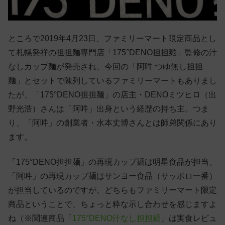
ところで2019年4月23日、ファミリーマート限定商品とし
て札幌発祥の担担麺専門店「175°DENO担担麺」監修の汁
なしカップ麺が発売され、今回の「阿吽 つゆ無し担担
麺」とセットで陳列しているファミリーマートもありまし
たが、「175°DENO担担麺」の店主・DENOミツヒロ（出
野光浩）さんは「阿吽」出身という経歴の持ち主。つま
り、「阿吽」の創業者・水本丈博さんとは師弟関係にあり
ます。
「175°DENO担担麺」の再現カップ麺は明星食品が担当、
「阿吽」の再現カップ麺はサンヨー食品（サッポロ一番）
が担当しているのですが、どちらもファミリーマート限定
商品ということで、ちょっと粋な示し合わせを感じますよ
ね（※関連商品「
175°DENO汁なし担担麺
」は実食レビュ