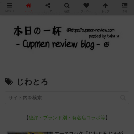
"
MENU
ホーム
シェア
検索
フォロー
トップ
情報
カップ麺の新商品をレビュー / アレンジするブログ
じわとろ
【
総評・ブランド別・有名店コラボ等
】
エースコック「じわとろ じゃが