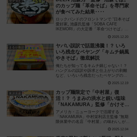
ヤマダイ
のカップ麺「革命そば」を専門家
が食べてみた結果‥‥
ロックバンドのフロントマンで “日本そば
愛好家„ 池森氏監修「SOBA CAFE
IKEMORI」の大定番「革命つけそば」の
味わいをカップそばで再現！ ニュータッ
2025.12.20
チのヤマダイと共同開発「池森そば 革命
そば」を食べてみた感想と評価・レビュ
ヤバい誤訳で話題沸騰！？ いろ
まるか食品
ーです。
いろ残念なペヤング「キムチ鍋風
やきそば」徹底解説
俺たちが知ってるキムチ鍋じゃない！？
ハングルの誤訳や訴求と仕上がりの剥離
など、いろいろ残念だったペヤングの新
作をカップ麺研究家が徹底解説。まるか
2025.12.19
食品「ペヤング キムチ鍋風やきそば」を
食べてみた感想と評価・レビューです。
カップ麺限定で「中村屋」復
東洋水産
活！？ うまみの洪水と鋭い塩味
「NAKAMURA」監修「かけそば
塩」が独創的！
アメリカ・ニューヨークで活躍する
「NAKAMURA」中村栄利店主監修 “無期
限休業中の名店「中村屋」の味わい„ がカ
ップラーメン限定で復活！ 東洋水産「マ
2025.12.04
ルちゃん 推しの一杯 NAKAMURA かけそ
ば塩」を食べてみた感想と評価・レビュ