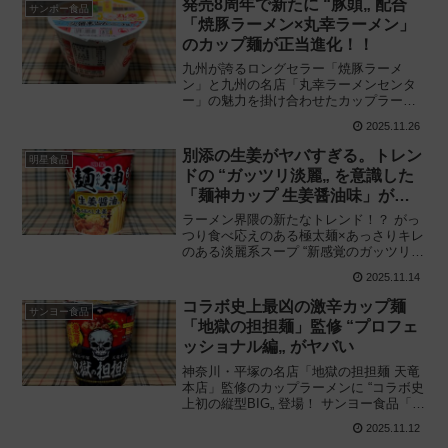
発売8周年で新たに “豚頭„ 配合
サンポー食品
ーです。
「焼豚ラーメン×丸幸ラーメン」
のカップ麺が正当進化！！
九州が誇るロングセラー「焼豚ラーメ
ン」と九州の名店「丸幸ラーメンセンタ
ー」の魅力を掛け合わせたカップラーメ
ンが “さらに店舗の味わいに„ リニューア
2025.11.26
ル！ サンポー食品「焼豚ラーメン×丸幸
ラーメン」を食べてみた感想と評価・レ
別添の生姜がヤバすぎる。トレン
明星食品
ビューです。
ドの “ガッツリ淡麗„ を意識した
「麺神カップ 生姜醤油味」が分
かりやすくウマい！
ラーメン界隈の新たなトレンド！？ がっ
つり食べ応えのある極太麺×あっさりキレ
のある淡麗系スープ “新感覚のガッツリ淡
麗系„ を麺神カップで表現！ 明星食品
2025.11.14
「明星 麺神（めがみ）カップ 生姜醤油
味」を食べてみた感想と評価・レビュー
コラボ史上最凶の激辛カップ麺
サンヨー食品
です。
「地獄の担担麺」監修 “プロフェ
ッショナル編„ がヤバい
神奈川・平塚の名店「地獄の担担麺 天竜
本店」監修のカップラーメンに “コラボ史
上初の縦型BIG„ 登場！ サンヨー食品「サ
ッポロ一番 地獄の担担麺 天竜本店監修
2025.11.12
濃厚激辛担担麺 プロフェッショナル編」