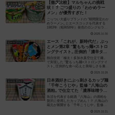
を食べてみた感想と評価・レビューで
【徹底比較】マルちゃんの挑戦
東洋水産
す。
状！？ ごつ盛りの「わかめラー
メン」が優秀すぎた！
ごっつい大盛りブランドの “期間限定わか
めラーメン„ とエースコックを代表する
1983年（昭和58年）発売のロングセラー
を食べ比べてみた結果——。東洋水産
2025.10.30
「マルちゃん ごつ盛り わかめ醤油ラーメ
ン」を食べてみた感想と評価・レビュー
エース「これが、新時代だ」ぶっ
エースコック
です。
とメン第2章 “驚もちっ麺×ストロ
ングテイスト„ 圧倒的「濃辛タン
メン」現る！
独自技術「極太！多加水真空仕立て麺」
で実現した “驚もっち麺×ストロングテイ
スト„ 圧倒的な食べ応えと美味しさを兼ね
備えたカップラーメン登場！ エースコッ
2025.10.28
ク「ぶっとメン 濃辛タンメン 大盛り」を
食べてみた感想と評価・レビューです。
日本酒好きにぶっ刺さるカップ麺
エースコック
「千年こうじや」監修 “八海山の
酒粕„ で仕立てた「濃厚味噌ラー
メン」が絶妙すぎた件
魚沼を代表する銘酒『八海山』の酒粕を
贅沢に使用したカップめん！？ 八海山の
蔵元が展開する「千年こうじや」監修の
実力とは‥‥。エースコック「千年こう
2025.10.21
じや監修 八海山酒粕仕立て 濃厚味噌ラー