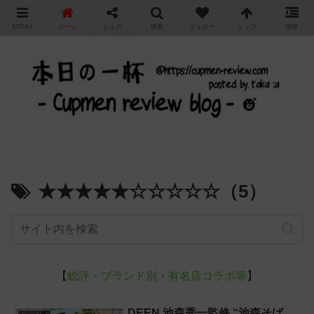
"
MENU
ホーム
シェア
検索
フォロー
トップ
情報
カップ麺の新商品をレビュー / アレンジするブログ
★★★★★☆☆☆☆☆（5）
【
総評・ブランド別・有名店コラボ等
】
DEEN 池森秀一監修 “池森そば„