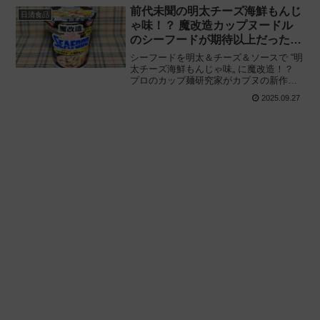
メン」を食べてみた感想と評価・レビュ
前代未聞の明太チーズ海鮮もんじ
日清食品
ーです。
ゃ味！？ 魔改造カップヌードル
のシーフードが期待以上だった
件！
シーフードを明太＆チーズ＆ソースで “明
太チーズ海鮮もんじゃ味„ に魔改造！？
プロのカップ麺研究家がカプヌの新作を
ガチで評価した結果——。日清食品「魔
2025.09.27
改造カップヌードル シーフードヌード
ル」を実際に食べてみた感想に基づくレ
ビューです。