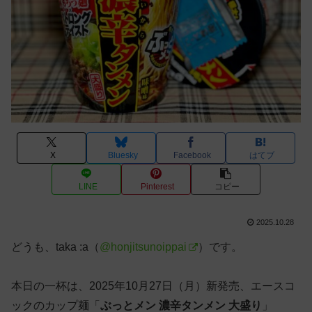
X
Bluesky
Facebook
はてブ
LINE
Pinterest
コピー
2025.10.28
どうも、taka :a（
@honjitsunoippai
）です。
本日の一杯は、2025年10月27日（月）新発売、エースコ
ックのカップ麺「
ぶっとメン 濃辛タンメン 大盛り
」