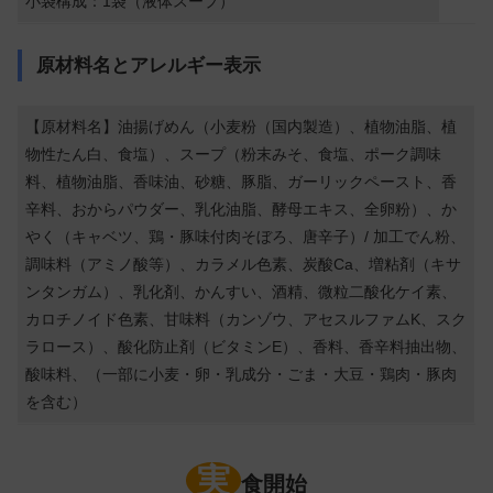
小袋構成：1袋（液体スープ）
原材料名とアレルギー表示
【原材料名】油揚げめん（小麦粉（国内製造）、植物油脂、植
物性たん白、食塩）、スープ（粉末みそ、食塩、ポーク調味
料、植物油脂、香味油、砂糖、豚脂、ガーリックペースト、香
辛料、おからパウダー、乳化油脂、酵母エキス、全卵粉）、か
やく（キャベツ、鶏・豚味付肉そぼろ、唐辛子）/ 加工でん粉、
調味料（アミノ酸等）、カラメル色素、炭酸Ca、増粘剤（キサ
ンタンガム）、乳化剤、かんすい、酒精、微粒二酸化ケイ素、
カロチノイド色素、甘味料（カンゾウ、アセスルファムK、スク
ラロース）、酸化防止剤（ビタミンE）、香料、香辛料抽出物、
酸味料、（一部に小麦・卵・乳成分・ごま・大豆・鶏肉・豚肉
を含む）
実
食開始