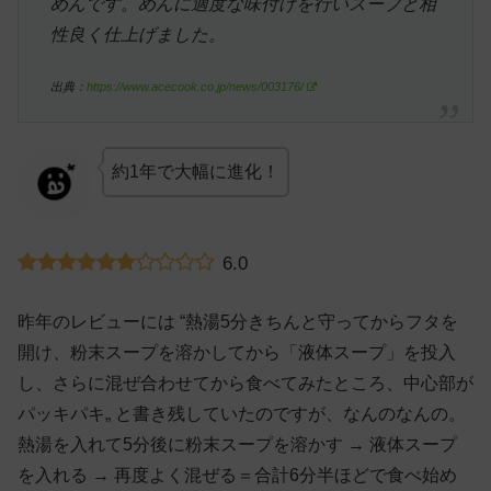
めんです。めんに適度な味付けを行いスープと相
性良く仕上げました。
出典：
https://www.acecook.co.jp/news/003176/
約1年で大幅に進化！
6.0
昨年のレビューには “熱湯5分きちんと守ってからフタを
開け、粉末スープを溶かしてから「液体スープ」を投入
し、さらに混ぜ合わせてから食べてみたところ、中心部が
パッキパキ„ と書き残していたのですが、なんのなんの。
熱湯を入れて5分後に粉末スープを溶かす → 液体スープ
を入れる → 再度よく混ぜる＝合計6分半ほどで食べ始め