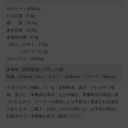
カロリー：420kcal
たん白質：9.4g
脂 質：14.3g
炭水化物：63.5g
食塩相当量：6.9g
（めん・かやく：2.2g）
（スープ：4.7g）
カルシウム：223mg
参考値（調理直後に分別した値）
熱量：420kcal（めん・かやく：324kcal）（スープ：96kcal）
※当ブログに掲載している「原材料名」及び「アレルゲン情
報」並びに「栄養成分表示」などの値は、実食時点の現品に基
づいたもので、メーカーの都合により予告なく変更される場合
があります。ご購入・お召し上がりの前には、お手元の製品に
記載されている情報を必ずご確認ください。