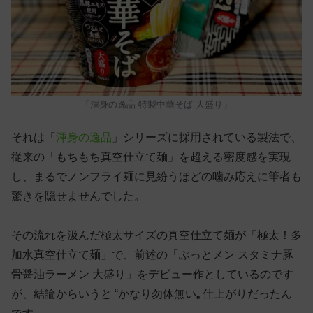
「渾身の逸品 特製中華そば 大盛り」
それは「
渾身の逸品
」シリーズに採用されている製法で、
従来の「もちもち真空仕立て麺」を超える密度感を実現
し、まるでノンフライ麺に見紛うほどの噛み応えに筆者も
驚きを隠せませんでした。
その流れを汲んだ極太サイズの真空仕立て麺が「極太！多
加水真空仕立て麺」で、前述の「ぶっとメン スタミナ豚
骨醤油ラーメン 大盛り」をデビュー作としているのです
が、結論からいうと “かなり勿体無い„ 仕上がりだったん