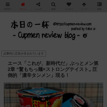
"
MENU
ホーム
シェア
検索
フォロー
トップ
情報
カップ麺の新商品をレビュー / アレンジするブログ
記事内に広告が含まれています
エース「これが、新時代だ」ぶっとメン第
2章 “驚もちっ麺×ストロングテイスト„ 圧
倒的「濃辛タンメン」現る！
エースコック