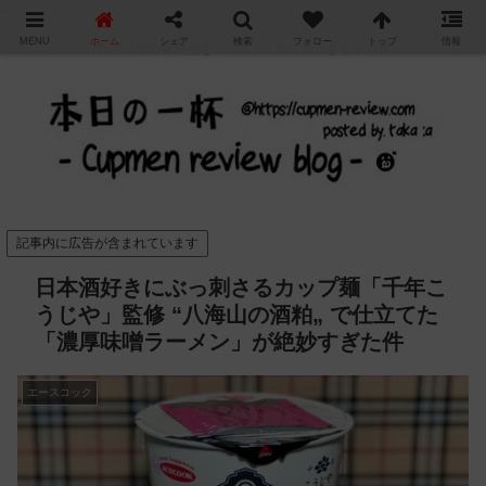
"
MENU
ホーム
シェア
検索
フォロー
トップ
情報
カップ麺の新商品をレビュー / アレンジするブログ
記事内に広告が含まれています
日本酒好きにぶっ刺さるカップ麺「千年こ
うじや」監修 “八海山の酒粕„ で仕立てた
「濃厚味噌ラーメン」が絶妙すぎた件
エースコック