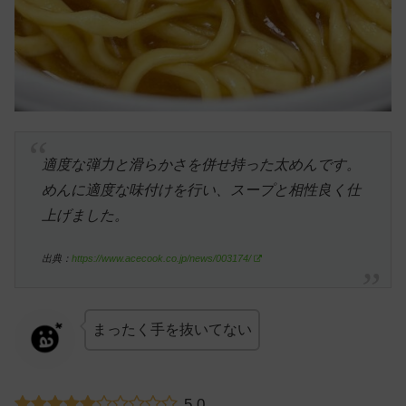
適度な弾力と滑らかさを併せ持った太めんです。
めんに適度な味付けを行い、スープと相性良く仕
上げました。
出典：
https://www.acecook.co.jp/news/003174/
まったく手を抜いてない
5.0