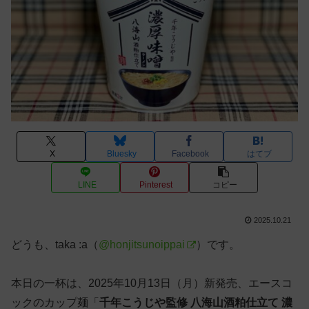
X
Bluesky
Facebook
はてブ
LINE
Pinterest
コピー
2025.10.21
どうも、taka :a（
@honjitsunoippai
）です。
本日の一杯は、2025年10月13日（月）新発売、エースコ
ックのカップ麺「
千年こうじや監修 八海山酒粕仕立て 濃