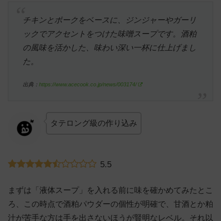
チキンとポークをベースに、ジンジャーやガーリ
ックでアクセントをつけた味噌スープです。酒粕
の風味を活かした、味わい深い一杯に仕上げまし
た。
出典：
https://www.acecook.co.jp/news/003174/
タテロング級の作り込み
5.5
まずは「液体スープ」を入れる前に味を確かめてみたとこ
ろ、この時点で酒粕パウダーの個性が明確で、甘酒とか粕
汁が苦手な方は手を出さないほうが賢明なレベル。それ以