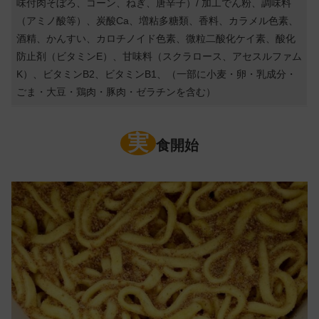
味付肉そぼろ、コーン、ねぎ、唐辛子）/ 加工でん粉、調味料
（アミノ酸等）、炭酸Ca、増粘多糖類、香料、カラメル色素、
酒精、かんすい、カロチノイド色素、微粒二酸化ケイ素、酸化
防止剤（ビタミンE）、甘味料（スクラロース、アセスルファム
K）、ビタミンB2、ビタミンB1、（一部に小麦・卵・乳成分・
ごま・大豆・鶏肉・豚肉・ゼラチンを含む）
実
食開始