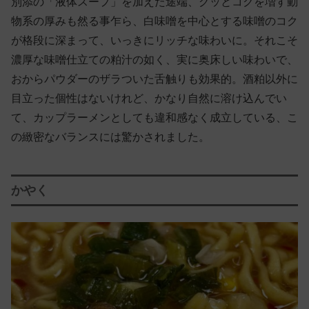
別添の「液体スープ」を加えた途端、グッとコクを増す動
物系の厚みも然る事乍ら、白味噌を中心とする味噌のコク
が格段に深まって、いっきにリッチな味わいに。それこそ
濃厚な味噌仕立ての粕汁の如く、実に奥床しい味わいで、
おからパウダーのザラついた舌触りも効果的。酒粕以外に
目立った個性はないけれど、かなり自然に溶け込んでい
て、カップラーメンとしても違和感なく成立している、こ
の緻密なバランスには驚かされました。
かやく