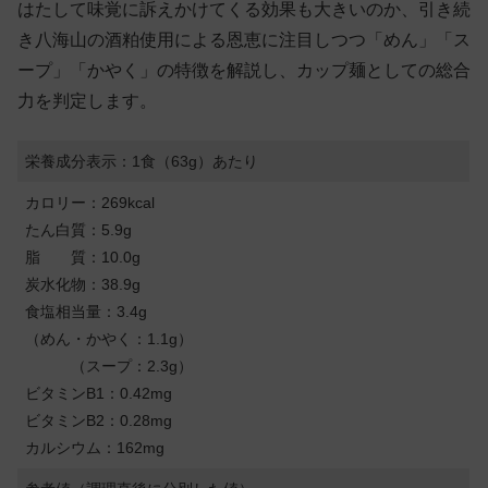
はたして味覚に訴えかけてくる効果も大きいのか、引き続
き八海山の酒粕使用による恩恵に注目しつつ「めん」「ス
ープ」「かやく」の特徴を解説し、カップ麺としての総合
力を判定します。
栄養成分表示：1食（63g）あたり
カロリー：269kcal
たん白質：5.9g
脂 質：10.0g
炭水化物：38.9g
食塩相当量：3.4g
（めん・かやく：1.1g）
（スープ：2.3g）
ビタミンB1：0.42mg
ビタミンB2：0.28mg
カルシウム：162mg