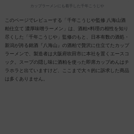
カップラーメンにも着手した千年こうじや
このページでレビューする「千年こうじや監修 八海山酒
粕仕立て 濃厚味噌ラーメン」は、酒粕×料理の相性を知り
尽くした「千年こうじや」監修のもと、日本有数の酒処・
新潟が誇る銘酒『八海山』の酒粕で贅沢に仕立てたカップ
ラーメンで、製造者は大阪府吹田市に本社を置くエースコ
ック。スープの隠し味に酒粕を使った即席カップめんはチ
ラホラと出ていますけど、ここまで大々的に訴求した商品
は多くありません。