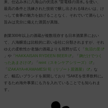
来。仕込み水に八海山の伏流水 “雷電様の清水„ を使い、
最高の条件と洗練された技術で醸し出される味わいは、け
っして食事の魅力を妨げることなく、それでいて酒らしい
旨みは充分に備えた酒質が真髄。
創業300年以上の酒蔵が複数現存する日本酒業界におい
て、八海醸造は比較的に若い会社に分類されますが、それ
ゆえの柔軟性か老舗の酒蔵よりも視野が広く「
魚沼の里
」や「
HAKKAISAN RYDEEN BEER
」「
麹だけでつく
ったあまさけ
」「
reint（スキンケアシリーズ）
」
「
IZAKAYA×KAMAMESI 筍（リゾート居酒屋）
」な
ど、幅広いブランドを展開しており “SAKEを世界飲料に„
するため海外事業にも力を入れていることでも知られま
す。