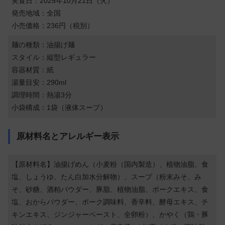
実食日：2025年10月21日（火）
発売地域：全国
小売価格：236円（税別）
麺の種類：油揚げ麺
スタイル：縦型レギュラー
容器材質：紙
湯量目安：290ml
調理時間：熱湯3分
小袋構成：1袋（液体スープ）
原材料名とアレルギー表示
【原材料名】油揚げめん（小麦粉（国内製造）、植物油脂、食
塩、しょうゆ、たん白加水分解物）、スープ（粉末みそ、み
そ、砂糖、酒粕パウダー、豚脂、植物油脂、ポークエキス、食
塩、おからパウダー、ポーク調味料、香辛料、酵母エキス、チ
キンエキス、ジンジャーペースト、全卵粉）、かやく（鶏・豚