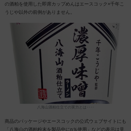
の酒粕を使用した即席カップめんはエースコック×千年こ
うじや以外の前例がありません。
八海山酒粕仕立ての実力とは‥‥
商品のパッケージやエースコックの公式ウェブサイトにも
「八海山の酒粕粉末を製品中にn％使用」などの表示は見