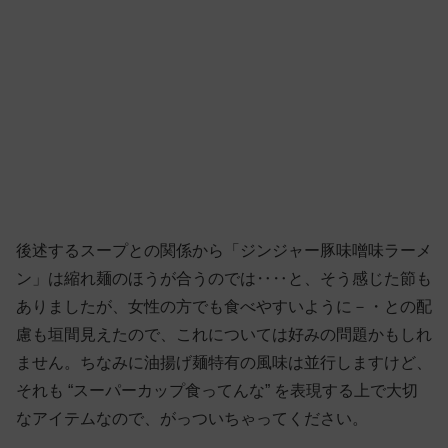
後述するスープとの関係から「ジンジャー豚味噌味ラーメ
ン」は縮れ麺のほうが合うのでは‥‥と、そう感じた節も
ありましたが、女性の方でも食べやすいように－・との配
慮も垣間見えたので、これについては好みの問題かもしれ
ません。ちなみに油揚げ麺特有の風味は並行しますけど、
それも “スーパーカップ食ってんな” を表現する上で大切
なアイテムなので、がっついちゃってください。