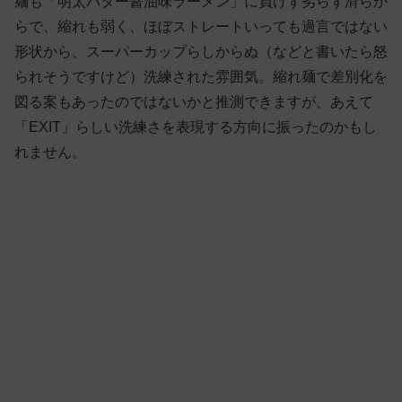
麺も「明太バター醤油味ラーメン」に負けず劣らず滑らか
らで、縮れも弱く、ほぼストレートいっても過言ではない
形状から、スーパーカップらしからぬ（などと書いたら怒
られそうですけど）洗練された雰囲気。縮れ麺で差別化を
図る案もあったのではないかと推測できますが、あえて
「EXIT」らしい洗練さを表現する方向に振ったのかもし
れません。