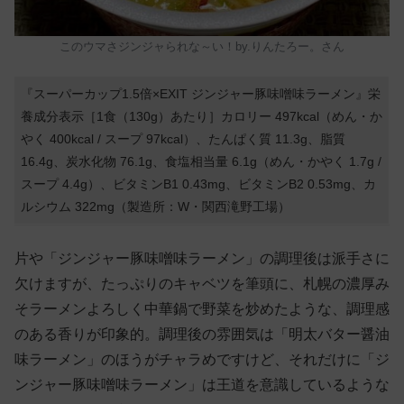
このウマさジンジャられな～い！by.りんたろー。さん
『スーパーカップ1.5倍×EXIT ジンジャー豚味噌味ラーメン』栄
養成分表示［1食（130g）あたり］カロリー 497kcal（めん・か
やく 400kcal / スープ 97kcal）、たんぱく質 11.3g、脂質
16.4g、炭水化物 76.1g、食塩相当量 6.1g（めん・かやく 1.7g /
スープ 4.4g）、ビタミンB1 0.43mg、ビタミンB2 0.53mg、カ
ルシウム 322mg（製造所：
W・関西滝野工場）
片や「ジンジャー豚味噌味ラーメン」の調理後は派手さに
欠けますが、たっぷりのキャベツを筆頭に、札幌の濃厚み
そラーメンよろしく中華鍋で野菜を炒めたような、調理感
のある香りが印象的。調理後の雰囲気は「明太バター醤油
味ラーメン」のほうがチャラめですけど、それだけに「ジ
ンジャー豚味噌味ラーメン」は王道を意識しているような