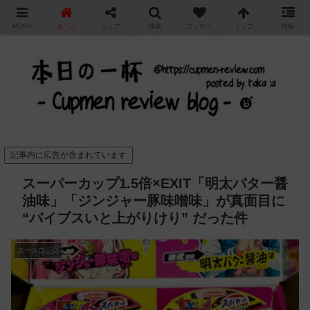
"
MENU
ホーム
シェア
検索
フォロー
トップ
情報
カップ麺の新商品をレビュー / アレンジするブログ
記事内に広告が含まれています
スーパーカップ1.5倍×EXIT「明太バター醤
油味」「ジンジャー豚味噌味」が真面目に
“バイブスいと上がりけり” だった件
エースコック