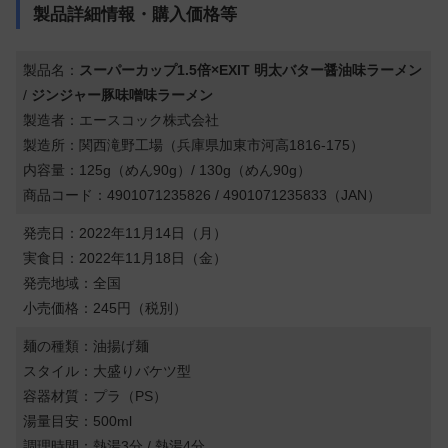
製品詳細情報・購入価格等
製品名：
スーパーカップ1.5倍×EXIT 明太バター醤油味ラーメン
/
ジンジャー豚味噌味ラーメン
製造者：エースコック株式会社
製造所：関西滝野工場（兵庫県加東市河高1816-175）
内容量：125g（めん90g）/ 130g（めん90g）
商品コード：4901071235826 / 4901071235833（JAN）
発売日：2022年11月14日（月）
実食日：2022年11月18日（金）
発売地域：全国
小売価格：245円（税別）
麺の種類：油揚げ麺
スタイル：大盛りバケツ型
容器材質：プラ（PS）
湯量目安：500ml
調理時間：熱湯3分 / 熱湯4分