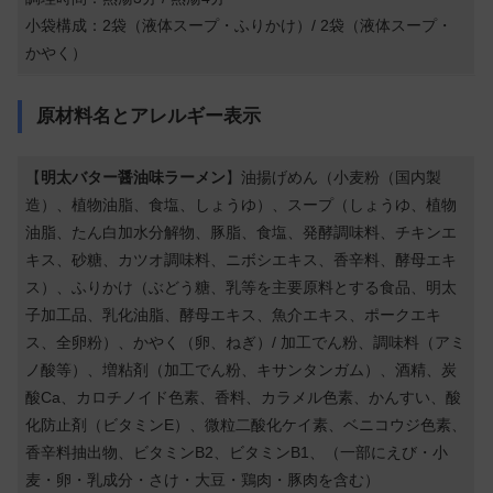
小袋構成：2袋（液体スープ・ふりかけ）/ 2袋（液体スープ・
かやく）
原材料名とアレルギー表示
【
明太バター醤油味ラーメン
】油揚げめん（小麦粉（国内製
造）、植物油脂、食塩、しょうゆ）、スープ（しょうゆ、植物
油脂、たん白加水分解物、豚脂、食塩、発酵調味料、チキンエ
キス、砂糖、カツオ調味料、ニボシエキス、香辛料、酵母エキ
ス）、ふりかけ（ぶどう糖、乳等を主要原料とする食品、明太
子加工品、乳化油脂、酵母エキス、魚介エキス、ポークエキ
ス、全卵粉）、かやく（卵、ねぎ）/ 加工でん粉、調味料（アミ
ノ酸等）、増粘剤（加工でん粉、キサンタンガム）、酒精、炭
酸Ca、カロチノイド色素、香料、カラメル色素、かんすい、酸
化防止剤（ビタミンE）、微粒二酸化ケイ素、ベニコウジ色素、
香辛料抽出物、ビタミンB2、ビタミンB1、（一部にえび・小
麦・卵・乳成分・さけ・大豆・鶏肉・豚肉を含む）