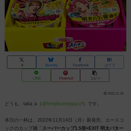
X
Bluesky
Facebook
はてブ
LINE
Pinterest
コピー
2022.11.18
どうも、taka :a（
@honjitsunoippai
）です。
本日の一杯は、2022年11月14日（月）新発売、エースコ
ックのカップ麺「
スーパーカップ1.5倍×EXIT 明太バター