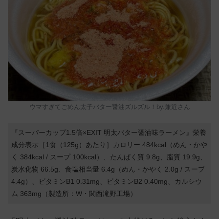
ウマすぎてごめん太子バター醤油ズルズル！by.兼近さん
『スーパーカップ1.5倍×EXIT 明太バター醤油味ラーメン』栄養
成分表示［1食（125g）あたり］カロリー 484kcal（めん・かや
く 384kcal / スープ 100kcal）、たんぱく質 9.8g、脂質 19.9g、
炭水化物 66.5g、食塩相当量 6.4g（めん・かやく 2.0g / スープ
4.4g）、ビタミンB1 0.31mg、ビタミンB2 0.40mg、カルシウ
ム 363mg（製造所：
W・関西滝野工場）