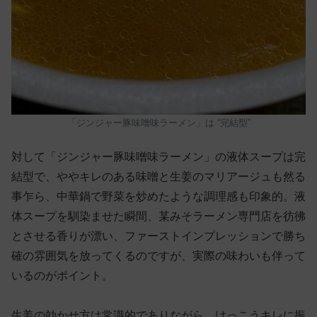
「ジンジャー豚味噌味ラーメン」は “完結型”
対して「ジンジャー豚味噌味ラーメン」の液体スープは完
結型で、ややキレのある味噌と生姜のマリアージュも然る
事乍ら、中華鍋で野菜を炒めたような調理感も印象的。液
体スープを馴染ませた瞬間、某みそラーメン専門店を彷彿
とさせる香りが漂い、ファーストインプレッションで勝ち
確の雰囲気を放ってくるのですが、実際の味わいも伴って
いるのがポイント。
生姜の効かせ方は常識的でありながら、けっこうキレに振