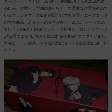
スーパーカップとは、1988年（昭和63年）7月25日の発
売以来、大型カップ麺の牽引役として重要な位置を占めて
いるブランドで、大阪府吹田市に本社を置くエースコック
の主力商品。若者からの支持が厚く、2021年から人気お
笑い芸人のEXITをCMタレントに起用し、ロンドンブーツ
1号2号による “伝説の人気CM” を令和ver.にアプデかまし
て完コピした結果、大きな話題になったのは記憶に新しい
ところ。