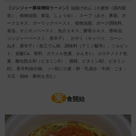
【
ジンジャー豚味噌味ラーメン
】油揚げめん（小麦粉（国内製
造）、植物油脂、食塩、しょうゆ）、スープ（みそ、豚脂、ポ
ークエキス、ガーリックペースト、植物油脂、ポーク調味料、
食塩、オニオンペースト、魚介エキス、酵母エキス、香味油、
ジンジャーペースト、唐辛子）、かやく（キャベツ、コーン、
ねぎ、唐辛子）/ 加工でん粉、調味料（アミノ酸等）、ソルビッ
ト、炭酸Ca、香料、カラメル色素、かんすい、カロチノイド色
素、酸化防止剤（ビタミンE）、酒精、ビタミンB2、ビタミン
B1、香辛料抽出物、（一部に小麦・卵・乳成分・牛肉・ごま・
大豆・鶏肉・豚肉を含む）
実
食開始