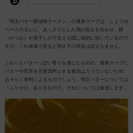
「明太バター醤油味ラーメン」の液体スープは、しょうゆ
ベースのタレに、あっさりとした鶏の旨みを合わせ、鰹
（かつお）や煮干しの下支えも隠し味的に効いているので
すが、これ単体で見ると明太子の存在は目立ちません。
ふわっとバターっぽい香りを感じたものの、液体スープに
バターや乳等を主要原料とする食品は入っていないため、
おそらく香料によるものでしょう。明太バターについては
「ふりかけ」ありきなので、それについては後述します。