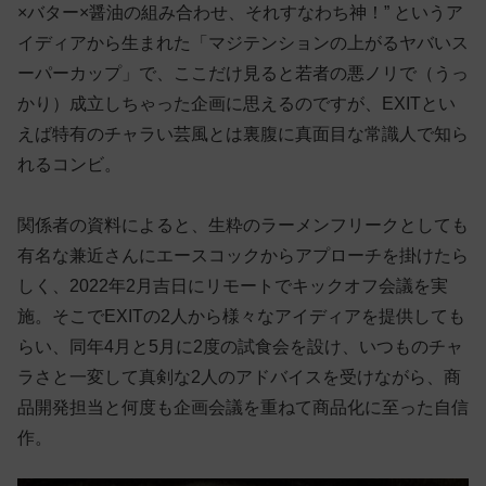
×バター×醤油の組み合わせ、それすなわち神！” というア
イディアから生まれた「マジテンションの上がるヤバいス
ーパーカップ」で、ここだけ見ると若者の悪ノリで（うっ
かり）成立しちゃった企画に思えるのですが、EXITとい
えば特有のチャラい芸風とは裏腹に真面目な常識人で知ら
れるコンビ。
関係者の資料によると、生粋のラーメンフリークとしても
有名な兼近さんにエースコックからアプローチを掛けたら
しく、2022年2月吉日にリモートでキックオフ会議を実
施。そこでEXITの2人から様々なアイディアを提供しても
らい、同年4月と5月に2度の試食会を設け、いつものチャ
ラさと一変して真剣な2人のアドバイスを受けながら、商
品開発担当と何度も企画会議を重ねて商品化に至った自信
作。