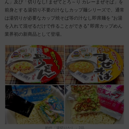
ん」及び「切りなし! まぜてとろ～り カレーまぜそば」を
前身とする湯切り不要の汁なしカップ麺シリーズで、通常
は湯切りが必要なカップ焼そば等の汁なし即席麺を “お湯
を入れて混ぜるだけで作ることができる” 即席カップめん
業界初の新商品として登場。
初代「湯切りなし」2品