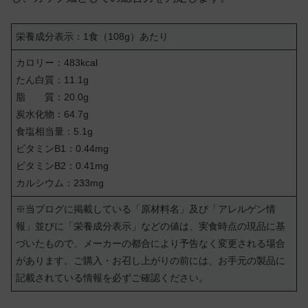
栄養成分表示：1食（108g）あたり
カロリー：483kcal
たん白質：11.1g
脂 質：20.0g
炭水化物：64.7g
食塩相当量：5.1g
ビタミンB1：0.44mg
ビタミンB2：0.41mg
カルシウム：233mg
※当ブログに掲載している「原材料名」及び「アレルゲン情
報」並びに「栄養成分表示」などの値は、実食時点の現品に基
づいたもので、メーカーの都合により予告なく変更される場合
があります。ご購入・お召し上がりの前には、お手元の製品に
記載されている情報を必ずご確認ください。