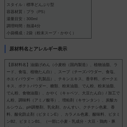
スタイル：標準どんぶり型
容器材質：プラ（PS）
湯量目安：300ml
調理時間：熱湯4分
小袋構成：2袋（粉末スープ・かやく）
原材料名とアレルギー表示
【原材料名】油揚げめん（小麦粉（国内製造）、植物油脂、ラ
ード、食塩、植物たん白）、スープ（チーズパウダー、食塩、
ホエイパウダー（乳製品）、チキンエキス、香辛料、ポークエ
キス、ポテトパウダー、糖類、粉末油脂、でん粉、粉末油脂、
でん粉、食物油脂）、かやく（キャベツ、大豆たん白）/ 加工で
ん粉、調味料（アミノ酸等）、増粘剤（キサンタン）、炭酸カ
ルシウム、pH調整剤、乳化剤、かんすい、クチナシ色素、香
料、酸化防止剤（ビタミンE）、カラメル色素、酸味料、ビタミ
ンB2、ビタミンB1、（一部に小麦・乳成分・大豆・鶏肉・豚