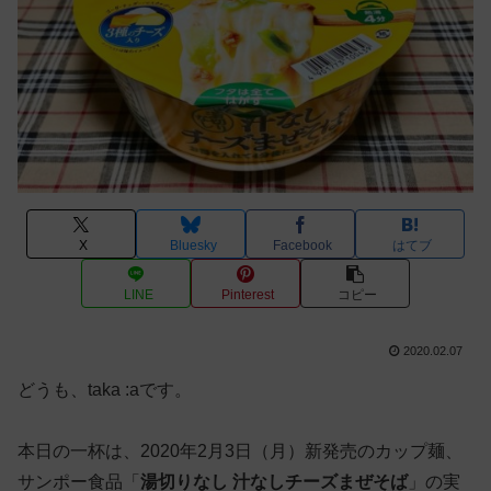
X
Bluesky
Facebook
はてブ
LINE
Pinterest
コピー
2020.02.07
どうも、taka :aです。
本日の一杯は、2020年2月3日（月）新発売のカップ麺、
サンポー食品「
湯切りなし 汁なしチーズまぜそば
」の実