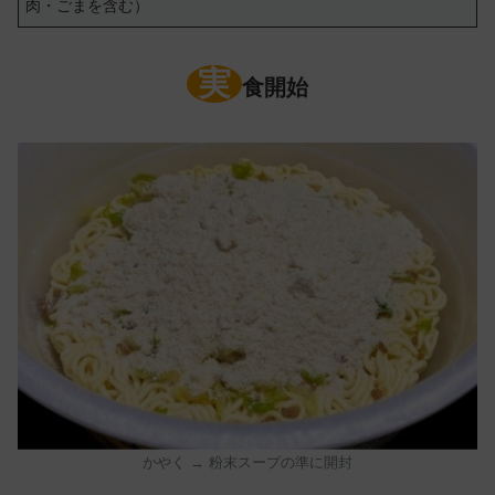
肉・ごまを含む）
実
食開始
かやく → 粉末スープの準に開封