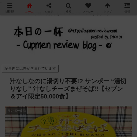
"
MENU
ホーム
シェア
検索
フォロー
トップ
情報
カップ麺の新商品をレビュー / アレンジするブログ
記事内に広告が含まれています
汁なしなのに湯切り不要!? サンポー “湯切
りなし” 汁なしチーズまぜそば!!【セブン
＆アイ限定50,000食】
サンポー食品