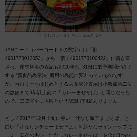
「汁なしカレーまぜそば」2020年2月
JANコード（バーコード下の数字）は「旧：
4901773012053」から「新：4901773100422」に書き直
され、原材料名の表記も2020年3月31日に猶予期間が終了
する “新食品表示法” 適用の表記に変わっているのです
が、カロリーをはじめとする栄養成分表示は小数点第二位
の数値まで3年以上前の「カレーまぜそば」と同じだった
ので、ほぼ完全に再販という認識で問題ありません。
そして2017年12月上旬に赤い「汁なし激辛まぜそば」と
白い「汁なしシチューまぜそば」を新たなラインナップに
加え、既存の黒い「汁なしカレーまぜそば」を含む3つの