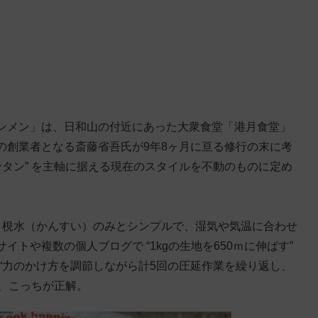
ンメン」は、日和山の付近にあった大衆食堂「港月食堂」
の創業者となる斎藤省吾氏が9年8ヶ月に亘る修行の末に考
ンタン” を主軸に据える現在のスタイルを不動のものに定め
・梘水（かんすい）のみとシンプルで、湿気や気温に合わせ
トや複数の個人ブログで “1kgの生地を650ｍに伸ばす”
“力のかけ方を調節しながら計5回の圧延作業を繰り返し、
で、こっちが正解。