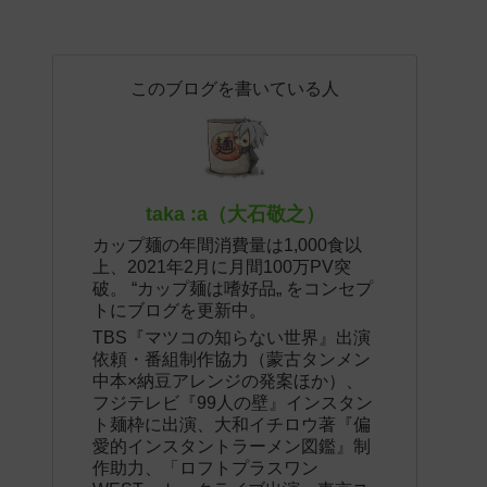
このブログを書いている人
taka :a（大石敬之）
カップ麺の年間消費量は1,000食以
上、2021年2月に月間100万PV突
破。 “カップ麺は嗜好品„ をコンセプ
トにブログを更新中。
TBS『マツコの知らない世界』出演
依頼・番組制作協力（蒙古タンメン
中本×納豆アレンジの発案ほか）、
フジテレビ『99人の壁』インスタン
ト麺枠に出演、大和イチロウ著『偏
愛的インスタントラーメン図鑑』制
作助力、「ロフトプラスワン