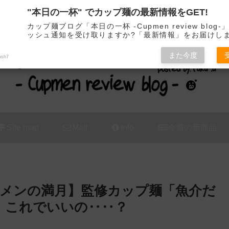
"本日の一杯" でカップ麺の最新情報をGET!
カップ麺の新商品をレビュー / アレンジするブログ
カップ麺ブログ「本日の一杯 -Cupmen review blog
ッシュ通知を受け取りますか?「最新情報」をお届けし
また今度
ush7
Site map
Mail
Info
今週の新商品
メンの満月】監修カップ麺「魚介だ
→ これでいいの‥‥？