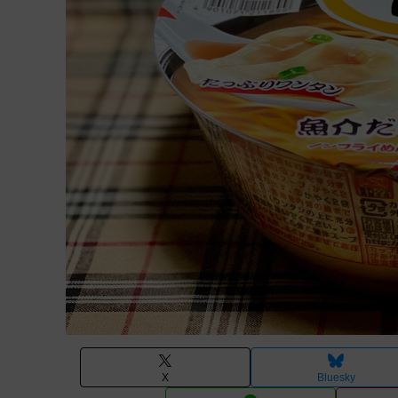
X
Bluesky