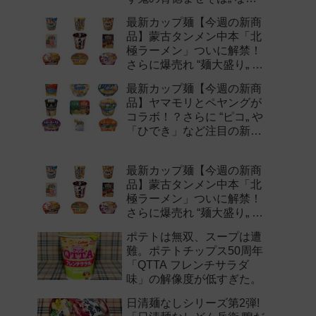
注目の新作まとめ！
最新カップ麺【今週の新商
品】蒙古タンメン中本「北
極ラーメン」ついに解禁！
さらに爆売れ “麺大盛り„ シ
リーズの新味など注目の新
最新カップ麺【今週の新商
作まとめ！
品】ヤマモリとペヤングが
コラボ！？さらに “ピコ„ や
「ひでき」など注目の新作
まとめ！
最新カップ麺【今週の新商
品】蒙古タンメン中本「北
極ラーメン」ついに解禁！
さらに爆売れ “麺大盛り„ シ
リーズの新味など注目の新
ポテトは無双、スープは遭
作まとめ！
難。ポテトチップス50周年
「QTTA フレンチサラダ
味」の解像度が低すぎた。
日清麺なしシリーズ第2弾!