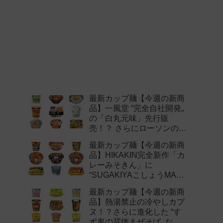
最新カップ麺【今週の新商
品】一風堂 “完全自社開発„
の「白丸元味」先行販
売！？ さらにローソンの激
辛チャレンジなどど注目の
最新カップ麺【今週の新商
新作まとめ！
品】HIKAKIN完全新作「カ
レーみそきん」に
“SUGAKIYAこしょうMAX„
など注目の新作まとめ！
最新カップ麺【今週の新商
品】熱湯禁止の冷やしカプ
ヌ！？さらに進化した “す
ず鬼の背徳まぜそば„ など