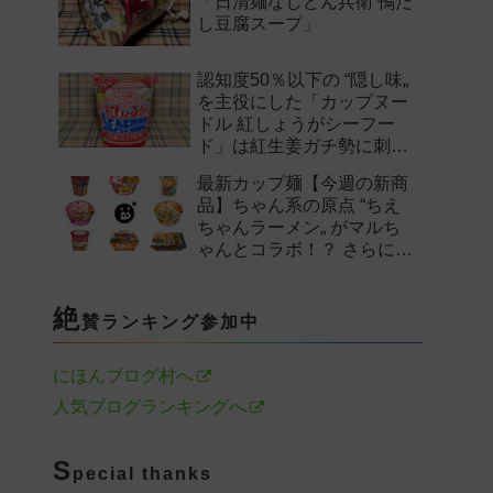
「日清麺なしどん兵衛 鴨だ
し豆腐スープ」
認知度50％以下の “隠し味„
を主役にした「カップヌー
ドル 紅しょうがシーフー
ド」は紅生姜ガチ勢に刺さ
るのか——。
最新カップ麺【今週の新商
品】ちゃん系の原点 “ちえ
ちゃんラーメン„ がマルち
ゃんとコラボ！？ さらに
「末廣家」や「鴨to葱」参
戦など注目の新作まとめ！
絶
賛ランキング参加中
にほんブログ村へ
人気ブログランキングへ
S
pecial thanks